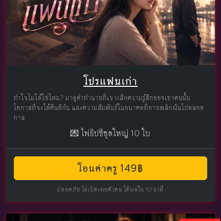
โปรแฟนเก่า
ทำใจไม่ได้ใช่ไหม? มาดูคำทำนายที่เจาะลึกความรู้สึกของเขาคนนั้น
โอกาสที่จะได้คืนดีกัน และความสัมพันธ์ในอนาคตที่อาจพลิกผันไปตลอด
กาล
💌 ไพ่ยิปซีชุดใหญ่ 10 ใบ
โอนค่าครู 149฿
ปลอดภัย ไม่เปิดเผยตัวตน ได้ผลใน 10 นาที