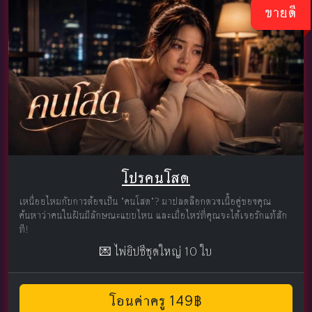
ขายดี
โปรคนโสด
เหนื่อยไหมกับการต้องเป็น "คนโสด"? มาปลดล็อกดวงเนื้อคู่ของคุณ
ค้นหาว่าคนในฝันมีลักษณะแบบไหน และเมื่อไหร่ที่คุณจะได้เจอรักแท้สัก
ที!
💌 ไพ่ยิปซีชุดใหญ่ 10 ใบ
โอนค่าครู 149฿