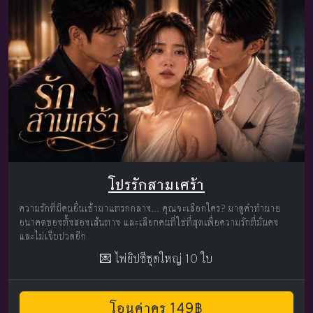
โปรรักสามเศร้า
ความรักที่มีคนอื่นเข้ามาแทรกกลาง... คุณจะเลือกใคร? มาดูคำทำนาย
อนาคตของทั้งสองเส้นทาง และเลือกคนที่ใช่ที่สุดเพื่อความรักที่มั่นคง
และไม่เจ็บปวดอีก
💌 ไพ่ยิปซีชุดใหญ่ 10 ใบ
โอนค่าครู 149฿