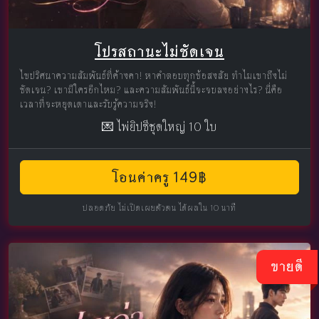
โปรสถานะไม่ชัดเจน
ไขปริศนาความสัมพันธ์ที่ค้างคา! หาคำตอบทุกข้อสงสัย ทำไมเขาถึงไม่
ชัดเจน? เขามีใครอีกไหม? และความสัมพันธ์นี้จะจบลงอย่างไร? นี่คือ
เวลาที่จะหยุดเดาและรับรู้ความจริง!
💌 ไพ่ยิปซีชุดใหญ่ 10 ใบ
โอนค่าครู 149฿
ปลอดภัย ไม่เปิดเผยตัวตน ได้ผลใน 10 นาที
ขายดี