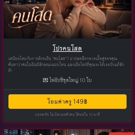
โปรคนโสด
เหนื่อยไหมกับการต้องเป็น "คนโสด"? มาปลดล็อกดวงเนื้อคู่ของคุณ
ค้นหาว่าคนในฝันมีลักษณะแบบไหน และเมื่อไหร่ที่คุณจะได้เจอรักแท้สัก
ที!
💌 ไพ่ยิปซีชุดใหญ่ 10 ใบ
โอนค่าครู 149฿
ปลอดภัย ไม่เปิดเผยตัวตน ได้ผลใน 10 นาที