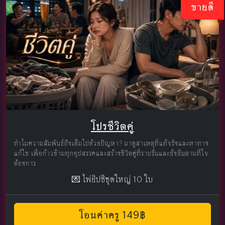
ขายดี
โปรชีวิตคู่
ทำไมความสัมพันธ์ถึงเต็มไปด้วยปัญหา? มาดูสาเหตุที่แท้จริงและหาทาง
แก้ไข เพื่อก้าวข้ามทุกอุปสรรคและสร้างชีวิตคู่ที่ราบรื่นและยั่งยืนตามที่ใจ
ต้องการ
💌 ไพ่ยิปซีชุดใหญ่ 10 ใบ
โอนค่าครู 149฿