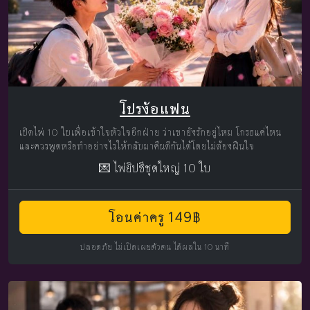
โปรง้อแฟน
เปิดไพ่ 10 ใบเพื่อเข้าใจหัวใจอีกฝ่าย ว่าเขายังรักอยู่ไหม โกรธแค่ไหน
และควรพูดหรือทำอย่างไรให้กลับมาคืนดีกันได้โดยไม่ต้องฝืนใจ
💌 ไพ่ยิปซีชุดใหญ่ 10 ใบ
โอนค่าครู 149฿
ปลอดภัย ไม่เปิดเผยตัวตน ได้ผลใน 10 นาที