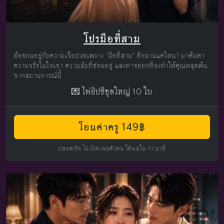
โปรมือที่สาม
ต้องทนอยู่กับความเจ็บปวดเพราะ "มือที่สาม" อีกนานแค่ไหน? มาค้นหา
ความจริงในใจเขา ความลับที่ซ่อนอยู่ และทางออกที่จะทำให้คุณหลุดพ้น
จากสถานการณ์นี้
💌 ไพ่ยิปซีชุดใหญ่ 10 ใบ
โอนค่าครู 149฿
ปลอดภัย ไม่เปิดเผยตัวตน ได้ผลใน 10 นาที