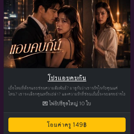
โปรแอบคบกัน
เบื่อไหมที่ต้องแอบซ่อนความสัมพันธ์? มาดูกันว่าเขาจริงใจกับคุณแค่
ไหน? เขาจะเลือกคุณหรือเปล่า? และความรักที่ซ่อนเร้นนี้จะจบลงอย่างไร
💌 ไพ่ยิปซีชุดใหญ่ 10 ใบ
โอนค่าครู 149฿