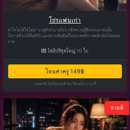
โปรแฟนเก่า
ทำใจไม่ได้ใช่ไหม? มาดูคำทำนายที่เจาะลึกความรู้สึกของเขาคนนั้น
โอกาสที่จะได้คืนดีกัน และความสัมพันธ์ในอนาคตที่อาจพลิกผันไปตลอด
กาล
💌 ไพ่ยิปซีชุดใหญ่ 10 ใบ
โอนค่าครู 149฿
ปลอดภัย ไม่เปิดเผยตัวตน ได้ผลใน 10 นาที
ขายดี