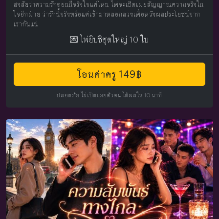
สงสัยว่าความรักตอนนี้จริงใจแค่ไหน ไพ่จะเปิดเผยสัญญาณความจริงใน
ใจอีกฝ่าย ว่ารักนี้จริงหรือแค่เข้ามาหลอกลวงเพื่อหวังผลประโยชน์จาก
เรากันแน่
💌 ไพ่ยิปซีชุดใหญ่ 10 ใบ
โอนค่าครู 149฿
ปลอดภัย ไม่เปิดเผยตัวตน ได้ผลใน 10 นาที