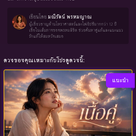
เขียนโดย
มณีรัตน์ พรหมญาณ
ผู้เชี่ยวชาญด้านโหราศาสตร์และไพ่ยิปซีมากกว่า 12 ปี
เชื่อในเส้นทางของพรหมลิขิต ช่วยค้นหาคู่แท้และแนะแนว
รักแท้ให้สมหวังเสมอ
ดวงของคุณเหมาะกับโปรดูดวงนี้:
แนะนำ