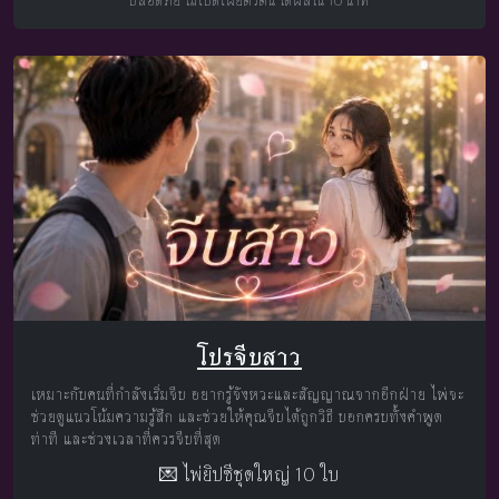
ปลอดภัย ไม่เปิดเผยตัวตน ได้ผลใน 10 นาที
โปรจีบสาว
เหมาะกับคนที่กำลังเริ่มจีบ อยากรู้จังหวะและสัญญาณจากอีกฝ่าย ไพ่จะ
ช่วยดูแนวโน้มความรู้สึก และช่วยให้คุณจีบได้ถูกวิธี บอกครบทั้งคำพูด
ท่าที และช่วงเวลาที่ควรจีบที่สุด
💌 ไพ่ยิปซีชุดใหญ่ 10 ใบ