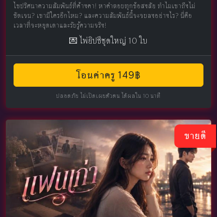
ไขปริศนาความสัมพันธ์ที่ค้างคา! หาคำตอบทุกข้อสงสัย ทำไมเขาถึงไม่
ชัดเจน? เขามีใครอีกไหม? และความสัมพันธ์นี้จะจบลงอย่างไร? นี่คือ
เวลาที่จะหยุดเดาและรับรู้ความจริง!
💌 ไพ่ยิปซีชุดใหญ่ 10 ใบ
โอนค่าครู 149฿
ปลอดภัย ไม่เปิดเผยตัวตน ได้ผลใน 10 นาที
ขายดี