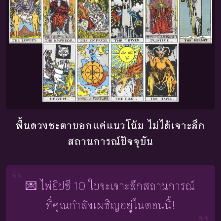
พื้นดวงชะตาบอกแค่แนวโน้ม ไม่ได้เจาะลึก
สถานการณ์ปัจจุบัน
💌 ไพ่ยิปซี 10 ใบจะเจาะลึกสถานการณ์
ที่คุณกำลังเผชิญอยู่ในตอนนี้!