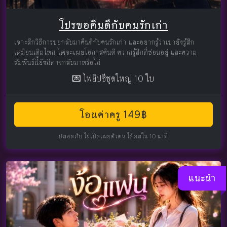
โปรขอคืนดีกับคนรักเก่า
เจาะลึกวิธีการขอกลับมาคืนดีกับคนรักเก่า และอยากรู้ว่าเขายังรู้สึก
เหมือนเดิมไหม ไพ่จะเผยโอกาสคืนดี ความรู้สึกที่ซ่อนอยู่ และความ
สัมพันธ์นี้ยังมีทางกลับมาหรือไม่
💌 ไพ่ยิปซีชุดใหญ่ 10 ใบ
โอนค่าครู 149฿
ปลอดภัย ไม่เปิดเผยตัวตน ได้ผลใน 10 นาที
แนะนำ