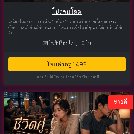
โปรคนโสด
เหนื่อยไหมกับการต้องเป็น "คนโสด"? มาปลดล็อกดวงเนื้อคู่ของคุณ
ค้นหาว่าคนในฝันมีลักษณะแบบไหน และเมื่อไหร่ที่คุณจะได้เจอรักแท้สัก
ที!
💌 ไพ่ยิปซีชุดใหญ่ 10 ใบ
โอนค่าครู 149฿
ปลอดภัย ไม่เปิดเผยตัวตน ได้ผลใน 10 นาที
ขายดี