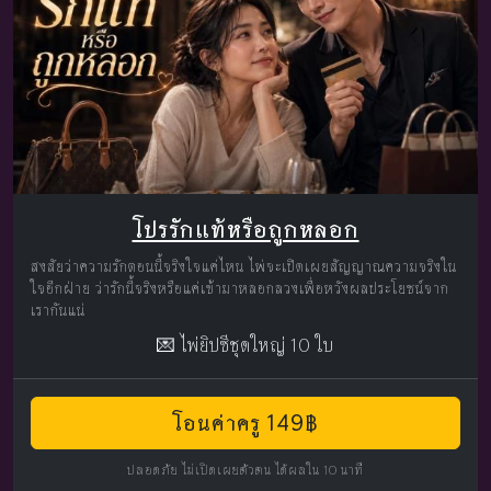
โปรรักแท้หรือถูกหลอก
สงสัยว่าความรักตอนนี้จริงใจแค่ไหน ไพ่จะเปิดเผยสัญญาณความจริงใน
ใจอีกฝ่าย ว่ารักนี้จริงหรือแค่เข้ามาหลอกลวงเพื่อหวังผลประโยชน์จาก
เรากันแน่
💌 ไพ่ยิปซีชุดใหญ่ 10 ใบ
โอนค่าครู 149฿
ปลอดภัย ไม่เปิดเผยตัวตน ได้ผลใน 10 นาที