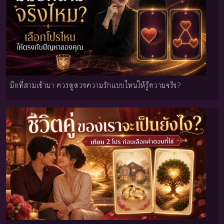
มือที่สามเข้ามา ควรดูดวงความรักแบบไหนให้รู้ความจริง?