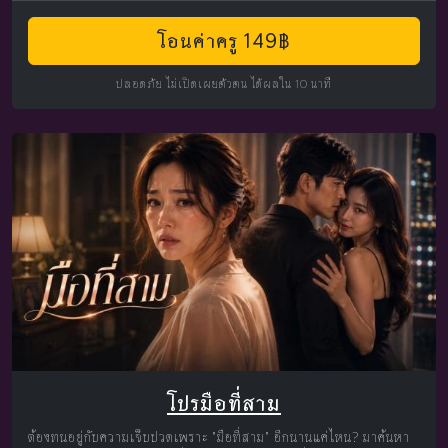
โอนค่าครู 149฿
ปลอดภัย ไม่เปิดเผยตัวตน ได้ผลใน 10 นาที
โปรมือที่สาม
ต้องทนอยู่กับความเจ็บปวดเพราะ "มือที่สาม" อีกนานแค่ไหน? มาค้นหา