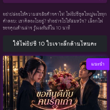
อย่าปล่อยให้ความสงสัยค้างคาใจ! ไพ่ยิปซีชุดใหญ่จะไขทุก
คำตอบ: เขาคิดอะไรอยู่? ทำอย่างไรให้สมหวัง? เลือกไพ่
ของคุณด้านล่าง รู้ผลทันทีใน 10 นาที
ให้ไพ่ยิปซี 10 ใบเจาะลึกด้านไหนคะ
แนะนำ