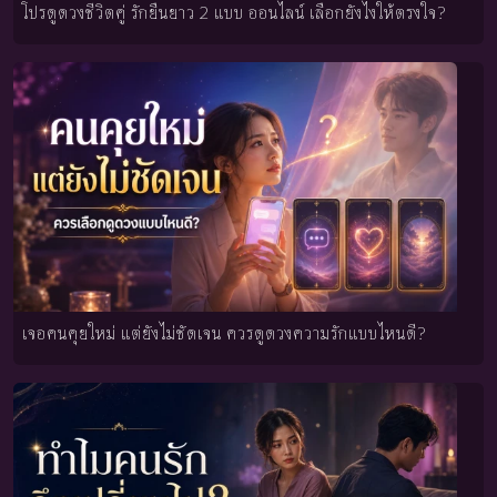
โปรดูดวงชีวิตคู่ รักยืนยาว 2 แบบ ออนไลน์ เลือกยังไงให้ตรงใจ?
เจอคนคุยใหม่ แต่ยังไม่ชัดเจน ควรดูดวงความรักแบบไหนดี?