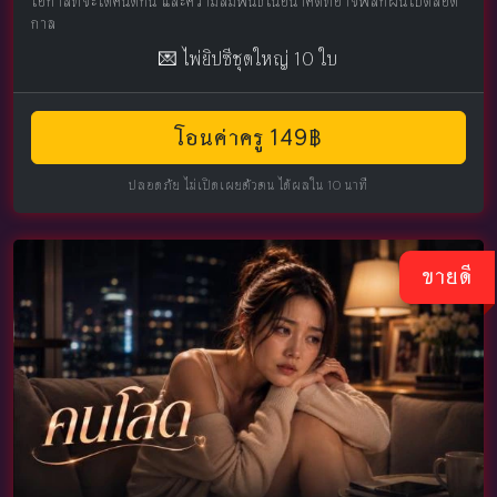
โอกาสที่จะได้คืนดีกัน และความสัมพันธ์ในอนาคตที่อาจพลิกผันไปตลอด
กาล
💌 ไพ่ยิปซีชุดใหญ่ 10 ใบ
โอนค่าครู 149฿
ปลอดภัย ไม่เปิดเผยตัวตน ได้ผลใน 10 นาที
ขายดี