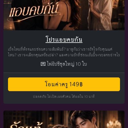
โปรแอบคบกัน
เบื่อไหมที่ต้องแอบซ่อนความสัมพันธ์? มาดูกันว่าเขาจริงใจกับคุณแค่
ไหน? เขาจะเลือกคุณหรือเปล่า? และความรักที่ซ่อนเร้นนี้จะจบลงอย่างไร
💌 ไพ่ยิปซีชุดใหญ่ 10 ใบ
โอนค่าครู 149฿
ปลอดภัย ไม่เปิดเผยตัวตน ได้ผลใน 10 นาที