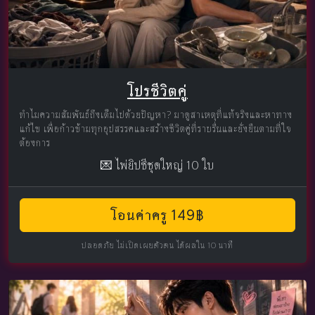
โปรชีวิตคู่
ทำไมความสัมพันธ์ถึงเต็มไปด้วยปัญหา? มาดูสาเหตุที่แท้จริงและหาทาง
แก้ไข เพื่อก้าวข้ามทุกอุปสรรคและสร้างชีวิตคู่ที่ราบรื่นและยั่งยืนตามที่ใจ
ต้องการ
💌 ไพ่ยิปซีชุดใหญ่ 10 ใบ
โอนค่าครู 149฿
ปลอดภัย ไม่เปิดเผยตัวตน ได้ผลใน 10 นาที