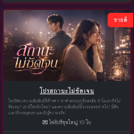
ขายดี
โปรสถานะไม่ชัดเจน
ไขปริศนาความสัมพันธ์ที่ค้างคา! หาคำตอบทุกข้อสงสัย ทำไมเขาถึงไม่
ชัดเจน? เขามีใครอีกไหม? และความสัมพันธ์นี้จะจบลงอย่างไร? นี่คือ
เวลาที่จะหยุดเดาและรับรู้ความจริง!
💌 ไพ่ยิปซีชุดใหญ่ 10 ใบ