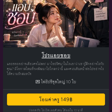
โปรแอบชอบ
แอบชอบอย่างเดียวคงไม่พอ! มาไขปริศนาในใจเขาว่าเขารู้สึกอย่างไรกับ
คุณ? มีโอกาสไหมที่จะพัฒนาไปไกลกว่านี้ และควรเดินหน้าต่อไปอย่างไร
ให้ความรักสมหวัง
💌 ไพ่ยิปซีชุดใหญ่ 10 ใบ
โอนค่าครู 149฿
ปลอดภัย ไม่เปิดเผยตัวตน ได้ผลใน 10 นาที