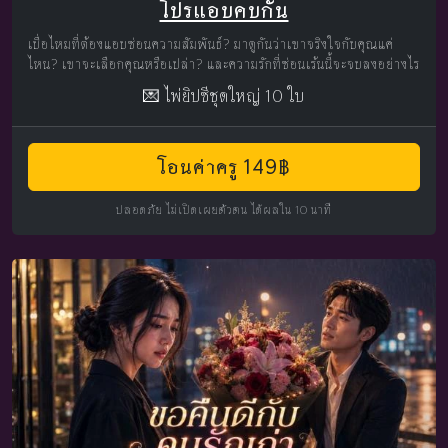
โปรแอบคบกัน
เบื่อไหมที่ต้องแอบซ่อนความสัมพันธ์? มาดูกันว่าเขาจริงใจกับคุณแค่
ไหน? เขาจะเลือกคุณหรือเปล่า? และความรักที่ซ่อนเร้นนี้จะจบลงอย่างไร
💌 ไพ่ยิปซีชุดใหญ่ 10 ใบ
โอนค่าครู 149฿
ปลอดภัย ไม่เปิดเผยตัวตน ได้ผลใน 10 นาที