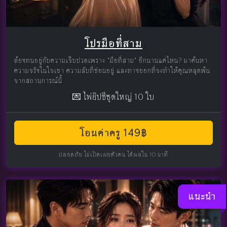
โปรมือที่สาม
ต้องทนอยู่กับความเจ็บปวดเพราะ "มือที่สาม" อีกนานแค่ไหน? มาค้นหา
ความจริงในใจเขา ความลับที่ซ่อนอยู่ และทางออกที่จะทำให้คุณหลุดพ้น
จากสถานการณ์นี้
💌 ไพ่ยิปซีชุดใหญ่ 10 ใบ
โอนค่าครู 149฿
ปลอดภัย ไม่เปิดเผยตัวตน ได้ผลใน 10 นาที
แนะนำ