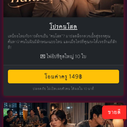
โปรคนโสด
เหนื่อยไหมกับการต้องเป็น "คนโสด"? มาปลดล็อกดวงเนื้อคู่ของคุณ
ค้นหาว่าคนในฝันมีลักษณะแบบไหน และเมื่อไหร่ที่คุณจะได้เจอรักแท้สัก
ที!
💌 ไพ่ยิปซีชุดใหญ่ 10 ใบ
โอนค่าครู 149฿
ปลอดภัย ไม่เปิดเผยตัวตน ได้ผลใน 10 นาที
ขายดี