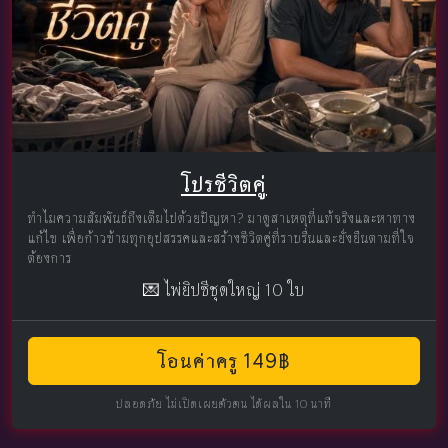
โปรชีวิตคู่
ทำไมความสัมพันธ์ถึงเต็มไปด้วยปัญหา? มาดูสาเหตุที่แท้จริงและหาทาง
แก้ไข เพื่อก้าวข้ามทุกอุปสรรคและสร้างชีวิตคู่ที่ราบรื่นและยั่งยืนตามที่ใจ
ต้องการ
💌 ไพ่ยิปซีชุดใหญ่ 10 ใบ
โอนค่าครู 149฿
ปลอดภัย ไม่เปิดเผยตัวตน ได้ผลใน 10 นาที