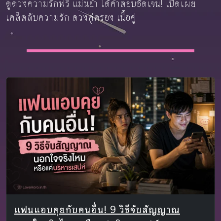
ดูดวงความรักฟรี แม่นยำ ได้คำตอบชัดเจน! เปิดเผย
เคล็ดลับความรัก ดวงคู่ครอง เนื้อคู่
แฟนแอบคุยกับคนอื่น! 9 วิธีจับสัญญาณ