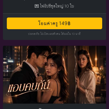
💌 ไพ่ยิปซีชุดใหญ่ 10 ใบ
โอนค่าครู 149฿
ปลอดภัย ไม่เปิดเผยตัวตน ได้ผลใน 10 นาที