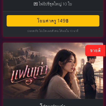
💌 ไพ่ยิปซีชุดใหญ่ 10 ใบ
โอนค่าครู 149฿
ปลอดภัย ไม่เปิดเผยตัวตน ได้ผลใน 10 นาที
ขายดี