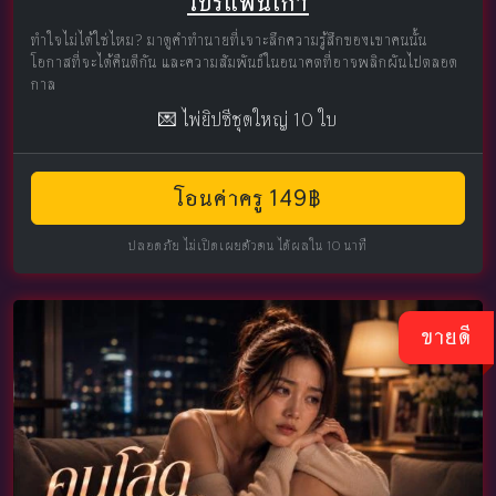
โปรแฟนเก่า
ทำใจไม่ได้ใช่ไหม? มาดูคำทำนายที่เจาะลึกความรู้สึกของเขาคนนั้น
โอกาสที่จะได้คืนดีกัน และความสัมพันธ์ในอนาคตที่อาจพลิกผันไปตลอด
กาล
💌 ไพ่ยิปซีชุดใหญ่ 10 ใบ
โอนค่าครู 149฿
ปลอดภัย ไม่เปิดเผยตัวตน ได้ผลใน 10 นาที
ขายดี