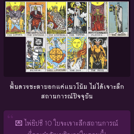
พื้นดวงชะตาบอกแค่แนวโน้ม ไม่ได้เจาะลึก
สถานการณ์ปัจจุบัน
💌 ไพ่ยิปซี 10 ใบจะเจาะลึกสถานการณ์