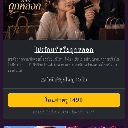
โปรรักแท้หรือถูกหลอก
สงสัยว่าความรักตอนนี้จริงใจแค่ไหน ไพ่จะเปิดเผยสัญญาณความจริงใน
ใจอีกฝ่าย ว่ารักนี้จริงหรือแค่เข้ามาหลอกลวงเพื่อหวังผลประโยชน์จาก
เรากันแน่
💌 ไพ่ยิปซีชุดใหญ่ 10 ใบ
โอนค่าครู 149฿
ปลอดภัย ไม่เปิดเผยตัวตน ได้ผลใน 10 นาที