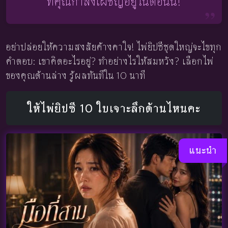
ที่คุณกำลังเผชิญอยู่ในตอนนี้!
อย่าปล่อยให้ความสงสัยค้างคาใจ! ไพ่ยิปซีชุดใหญ่จะไขทุก
คำตอบ: เขาคิดอะไรอยู่? ทำอย่างไรให้สมหวัง? เลือกไพ่
ของคุณด้านล่าง รู้ผลทันทีใน 10 นาที
ให้ไพ่ยิปซี 10 ใบเจาะลึกด้านไหนคะ
แนะนำ