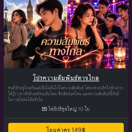
โปรความสัมพันธ์ทางไกล
คนที่รักอยู่ไกลกันแต่เริ่มไม่มั่นใจในความสัมพันธ์ ไพ่จะช่วยเปิดใจอีกฝ่าย
ให้รู้ว่าเขายังรักเหมือนเดิมไหม ซื่อสัตย์แค่ไหน และความสัมพันธ์นี้ยังมี
โอกาสไปต่อได้หรือไม่
💌 ไพ่ยิปซีชุดใหญ่ 10 ใบ
โอนค่าครู 149฿