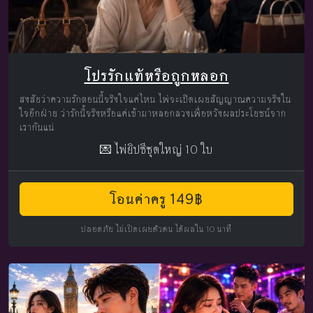
โปรรักแท้หรือถูกหลอก
สงสัยว่าความรักตอนนี้จริงใจแค่ไหน ไพ่จะเปิดเผยสัญญาณความจริงใน
ใจอีกฝ่าย ว่ารักนี้จริงหรือแค่เข้ามาหลอกลวงเพื่อหวังผลประโยชน์จาก
เรากันแน่
💌 ไพ่ยิปซีชุดใหญ่ 10 ใบ
โอนค่าครู 149฿
ปลอดภัย ไม่เปิดเผยตัวตน ได้ผลใน 10 นาที