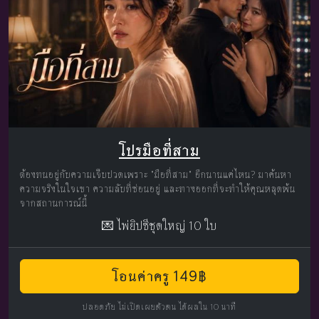
โปรมือที่สาม
ต้องทนอยู่กับความเจ็บปวดเพราะ "มือที่สาม" อีกนานแค่ไหน? มาค้นหา
ความจริงในใจเขา ความลับที่ซ่อนอยู่ และทางออกที่จะทำให้คุณหลุดพ้น
จากสถานการณ์นี้
💌 ไพ่ยิปซีชุดใหญ่ 10 ใบ
โอนค่าครู 149฿
ปลอดภัย ไม่เปิดเผยตัวตน ได้ผลใน 10 นาที