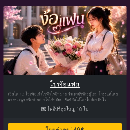
โปรง้อแฟน
เปิดไพ่ 10 ใบเพื่อเข้าใจหัวใจอีกฝ่าย ว่าเขายังรักอยู่ไหม โกรธแค่ไหน
และควรพูดหรือทำอย่างไรให้กลับมาคืนดีกันได้โดยไม่ต้องฝืนใจ
💌 ไพ่ยิปซีชุดใหญ่ 10 ใบ
โอนค่าครู 149฿