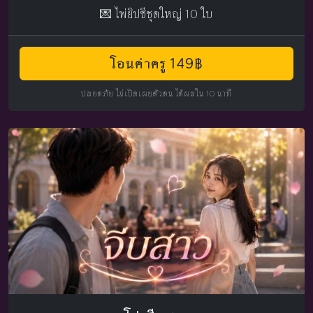
💌 ไพ่ยิปซีชุดใหญ่ 10 ใบ
โอนค่าครู 149฿
ปลอดภัย ไม่เปิดเผยตัวตน ได้ผลใน 10 นาที