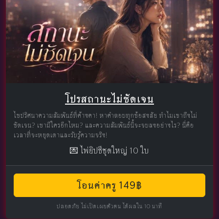
โปรสถานะไม่ชัดเจน
ไขปริศนาความสัมพันธ์ที่ค้างคา! หาคำตอบทุกข้อสงสัย ทำไมเขาถึงไม่
ชัดเจน? เขามีใครอีกไหม? และความสัมพันธ์นี้จะจบลงอย่างไร? นี่คือ
เวลาที่จะหยุดเดาและรับรู้ความจริง!
💌 ไพ่ยิปซีชุดใหญ่ 10 ใบ
โอนค่าครู 149฿
ปลอดภัย ไม่เปิดเผยตัวตน ได้ผลใน 10 นาที