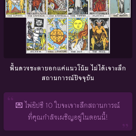
พื้นดวงชะตาบอกแค่แนวโน้ม ไม่ได้เจาะลึก
สถานการณ์ปัจจุบัน
💌 ไพ่ยิปซี 10 ใบจะเจาะลึกสถานการณ์
ที่คุณกำลังเผชิญอยู่ในตอนนี้!