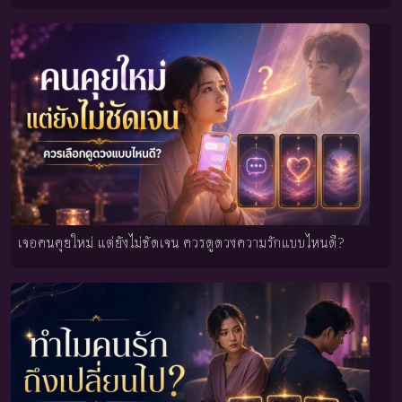
เจอคนคุยใหม่ แต่ยังไม่ชัดเจน ควรดูดวงความรักแบบไหนดี?