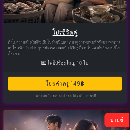
โปรชีวิตคู่
ทำไมความสัมพันธ์ถึงเต็มไปด้วยปัญหา? มาดูสาเหตุที่แท้จริงและหาทาง
แก้ไข เพื่อก้าวข้ามทุกอุปสรรคและสร้างชีวิตคู่ที่ราบรื่นและยั่งยืนตามที่ใจ
ต้องการ
💌 ไพ่ยิปซีชุดใหญ่ 10 ใบ
โอนค่าครู 149฿
ปลอดภัย ไม่เปิดเผยตัวตน ได้ผลใน 10 นาที
ขายดี