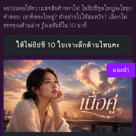
อย่าปล่อยให้ความสงสัยค้างคาใจ! ไพ่ยิปซีชุดใหญ่จะไขทุก
คำตอบ: เขาคิดอะไรอยู่? ทำอย่างไรให้สมหวัง? เลือกไพ่
ของคุณด้านล่าง รู้ผลทันทีใน 10 นาที
ให้ไพ่ยิปซี 10 ใบเจาะลึกด้านไหนคะ
แนะนำ