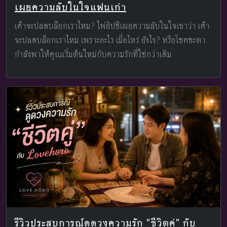
เผยความลับในใจแฟนเก่า
เค้าจะปลดบล็อกเราไหม? ไพ่ยิปซีเผยความลับในใจเขาว่า เค้า
จะปลดบล็อกเราไหม เพราะอะไร เมื่อไหร่ ยังไง? หรือโชคชะตา
กำลังพาให้คุณเริ่มต้นใหม่กับความรักที่ใช่กว่าเดิม
รีวิวประสบการณ์ดูดวงความรัก "ชีวิตคู่" กับ