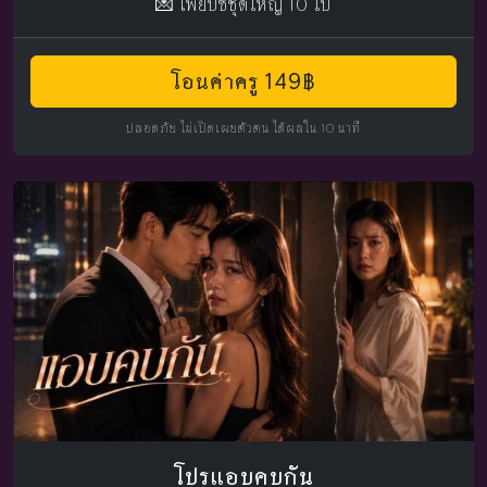
💌 ไพ่ยิปซีชุดใหญ่ 10 ใบ
โอนค่าครู 149฿
ปลอดภัย ไม่เปิดเผยตัวตน ได้ผลใน 10 นาที
โปรแอบคบกัน