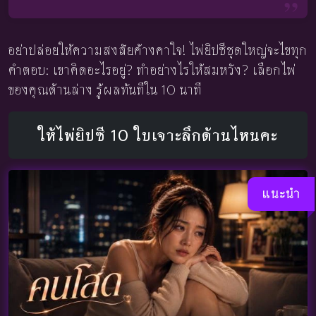
อย่าปล่อยให้ความสงสัยค้างคาใจ! ไพ่ยิปซีชุดใหญ่จะไขทุก
คำตอบ: เขาคิดอะไรอยู่? ทำอย่างไรให้สมหวัง? เลือกไพ่
ของคุณด้านล่าง รู้ผลทันทีใน 10 นาที
ให้ไพ่ยิปซี 10 ใบเจาะลึกด้านไหนคะ
แนะนำ