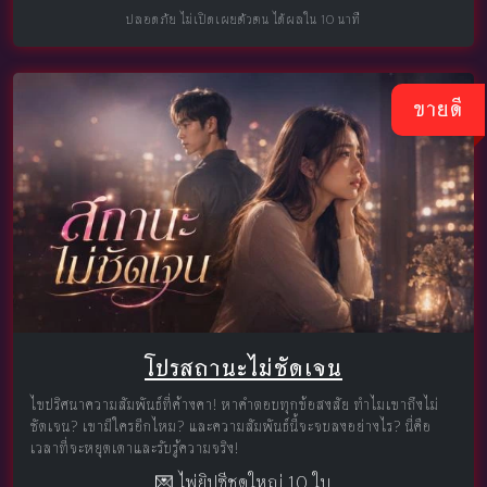
ปลอดภัย ไม่เปิดเผยตัวตน ได้ผลใน 10 นาที
ขายดี
โปรสถานะไม่ชัดเจน
ไขปริศนาความสัมพันธ์ที่ค้างคา! หาคำตอบทุกข้อสงสัย ทำไมเขาถึงไม่
ชัดเจน? เขามีใครอีกไหม? และความสัมพันธ์นี้จะจบลงอย่างไร? นี่คือ
เวลาที่จะหยุดเดาและรับรู้ความจริง!
💌 ไพ่ยิปซีชุดใหญ่ 10 ใบ