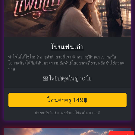
โปรแฟนเก่า
ทำใจไม่ได้ใช่ไหม? มาดูคำทำนายที่เจาะลึกความรู้สึกของเขาคนนั้น
โอกาสที่จะได้คืนดีกัน และความสัมพันธ์ในอนาคตที่อาจพลิกผันไปตลอด
กาล
💌 ไพ่ยิปซีชุดใหญ่ 10 ใบ
โอนค่าครู 149฿
ปลอดภัย ไม่เปิดเผยตัวตน ได้ผลใน 10 นาที