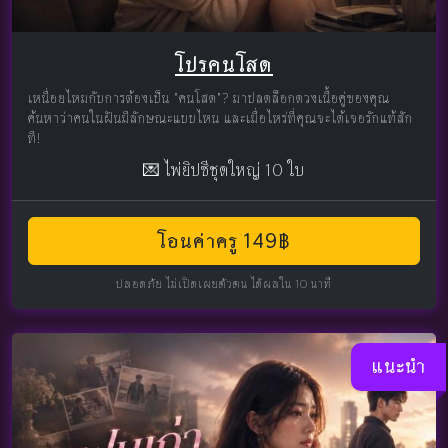
โปรคนโสด
เหนื่อยไหมกับการต้องเป็น "คนโสด"? มาปลดล็อกดวงเนื้อคู่ของคุณ
ค้นหาว่าคนในฝันมีลักษณะแบบไหน และเมื่อไหร่ที่คุณจะได้เจอรักแท้สัก
ที!
💌 ไพ่ยิปซีชุดใหญ่ 10 ใบ
โอนค่าครู 149฿
ปลอดภัย ไม่เปิดเผยตัวตน ได้ผลใน 10 นาที
แนะนำ