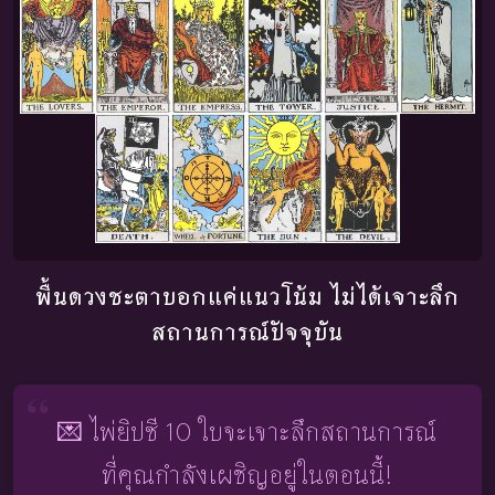
พื้นดวงชะตาบอกแค่แนวโน้ม ไม่ได้เจาะลึก
สถานการณ์ปัจจุบัน
💌 ไพ่ยิปซี 10 ใบจะเจาะลึกสถานการณ์
ที่คุณกำลังเผชิญอยู่ในตอนนี้!