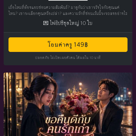
เบื่อไหมที่ต้องแอบซ่อนความสัมพันธ์? มาดูกันว่าเขาจริงใจกับคุณแค่
ไหน? เขาจะเลือกคุณหรือเปล่า? และความรักที่ซ่อนเร้นนี้จะจบลงอย่างไร
💌 ไพ่ยิปซีชุดใหญ่ 10 ใบ
โอนค่าครู 149฿
ปลอดภัย ไม่เปิดเผยตัวตน ได้ผลใน 10 นาที