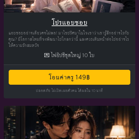
โปรแอบชอบ
แอบชอบอย่างเดียวคงไม่พอ! มาไขปริศนาในใจเขาว่าเขารู้สึกอย่างไรกับ
คุณ? มีโอกาสไหมที่จะพัฒนาไปไกลกว่านี้ และควรเดินหน้าต่อไปอย่างไร
ให้ความรักสมหวัง
💌 ไพ่ยิปซีชุดใหญ่ 10 ใบ
โอนค่าครู 149฿
ปลอดภัย ไม่เปิดเผยตัวตน ได้ผลใน 10 นาที