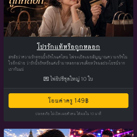
โปรรักแท้หรือถูกหลอก
สงสัยว่าความรักตอนนี้จริงใจแค่ไหน ไพ่จะเปิดเผยสัญญาณความจริงใน
ใจอีกฝ่าย ว่ารักนี้จริงหรือแค่เข้ามาหลอกลวงเพื่อหวังผลประโยชน์จาก
เรากันแน่
💌 ไพ่ยิปซีชุดใหญ่ 10 ใบ
โอนค่าครู 149฿
ปลอดภัย ไม่เปิดเผยตัวตน ได้ผลใน 10 นาที