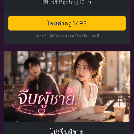
💌 ไพ่ยิปซีชุดใหญ่ 10 ใบ
โอนค่าครู 149฿
ปลอดภัย ไม่เปิดเผยตัวตน ได้ผลใน 10 นาที
โปรจีบผู้ชาย