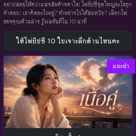
อย่าปล่อยให้ความสงสัยค้างคาใจ! ไพ่ยิปซีชุดใหญ่จะไขทุก
คำตอบ: เขาคิดอะไรอยู่? ทำอย่างไรให้สมหวัง? เลือกไพ่
ของคุณด้านล่าง รู้ผลทันทีใน 10 นาที
ให้ไพ่ยิปซี 10 ใบเจาะลึกด้านไหนคะ
แนะนำ