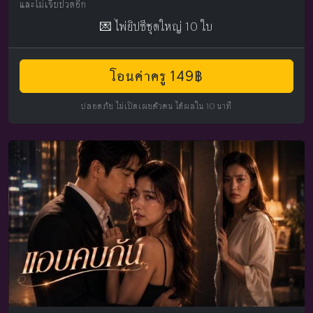
และไม่เจ็บปวดอีก
💌 ไพ่ยิปซีชุดใหญ่ 10 ใบ
โอนค่าครู 149฿
ปลอดภัย ไม่เปิดเผยตัวตน ได้ผลใน 10 นาที