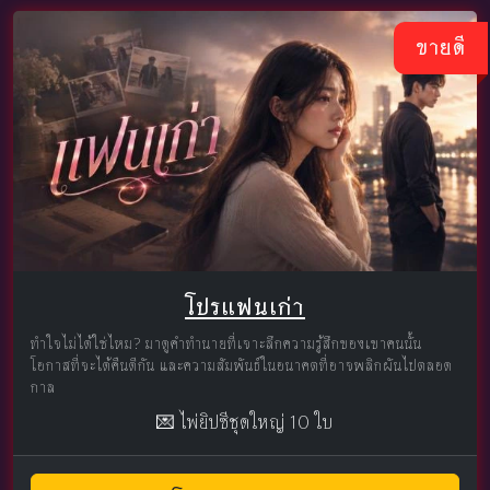
ขายดี
โปรแฟนเก่า
ทำใจไม่ได้ใช่ไหม? มาดูคำทำนายที่เจาะลึกความรู้สึกของเขาคนนั้น
โอกาสที่จะได้คืนดีกัน และความสัมพันธ์ในอนาคตที่อาจพลิกผันไปตลอด
กาล
💌 ไพ่ยิปซีชุดใหญ่ 10 ใบ