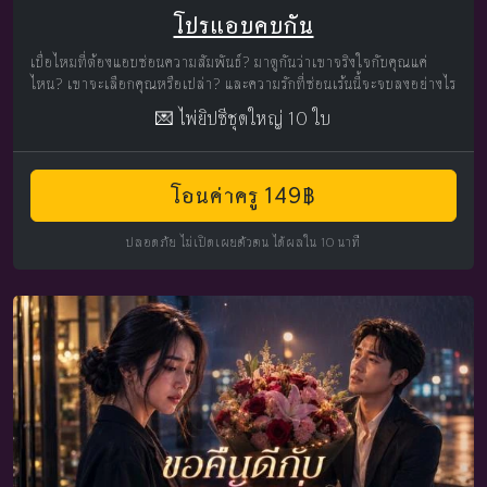
โปรแอบคบกัน
เบื่อไหมที่ต้องแอบซ่อนความสัมพันธ์? มาดูกันว่าเขาจริงใจกับคุณแค่
ไหน? เขาจะเลือกคุณหรือเปล่า? และความรักที่ซ่อนเร้นนี้จะจบลงอย่างไร
💌 ไพ่ยิปซีชุดใหญ่ 10 ใบ
โอนค่าครู 149฿
ปลอดภัย ไม่เปิดเผยตัวตน ได้ผลใน 10 นาที