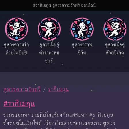
#ราศีเมถุน ดูดวงความรักฟรี ออนไลน์
ดูดวงความรัก
ดูดวงเนื้อคู่
ดูดวงกราฟ
ดูดวงเนื้อคู่
ด้วยไพ่ยิปซี
ตำราพรหม
ชีวิต
ด้วยปีเกิด
ชาติ
ดูดวงความรักฟรี
ราศีเมถุน
#ราศีเมถุน
รวบรวมบทความที่เกี่ยวข้องกับแฮชแทก #ราศีเมถุน
ทั้งหมดในเว็บไซท์ เลือกอ่านตามชอบเลยนะคะ ดูดวง