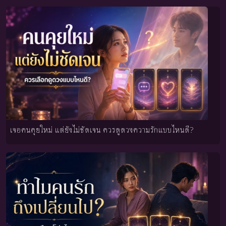
เจอคนคุยใหม่ แต่ยังไม่ชัดเจน ควรดูดวงความรักแบบไหนดี?