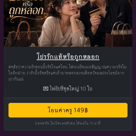
โปรรักแท้หรือถูกหลอก
สงสัยว่าความรักตอนนี้จริงใจแค่ไหน ไพ่จะเปิดเผยสัญญาณความจริงใน
ใจอีกฝ่าย ว่ารักนี้จริงหรือแค่เข้ามาหลอกลวงเพื่อหวังผลประโยชน์จาก
เรากันแน่
💌 ไพ่ยิปซีชุดใหญ่ 10 ใบ
โอนค่าครู 149฿
ปลอดภัย ไม่เปิดเผยตัวตน ได้ผลใน 10 นาที