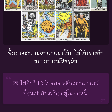
พื้นดวงชะตาบอกแค่แนวโน้ม ไม่ได้เจาะลึก
สถานการณ์ปัจจุบัน
💌 ไพ่ยิปซี 10 ใบจะเจาะลึกสถานการณ์
ที่คุณกำลังเผชิญอยู่ในตอนนี้!