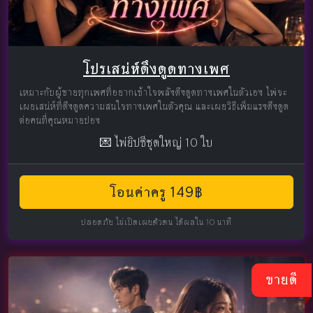
โปรเสน่ห์ดึงดูดทางเพศ
เหมาะกับผู้ชายทุกเพศที่อยากเข้าใจพลังดึงดูดทางเพศในตัวเอง ไพ่จะ
เผยเสน่ห์ที่ดึงดูดความสนใจทางเพศในตัวคุณ และเผยวิธีเพิ่มแรงดึงดูด
ต่อคนที่คุณหมายปอง
💌 ไพ่ยิปซีชุดใหญ่ 10 ใบ
โอนค่าครู 149฿
ปลอดภัย ไม่เปิดเผยตัวตน ได้ผลใน 10 นาที
ขายดี