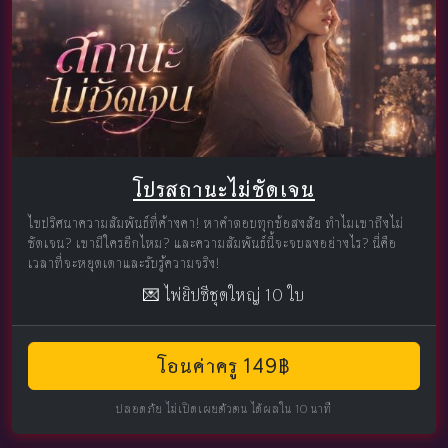
โปรสถานะไม่ชัดเจน
ไขปริศนาความสัมพันธ์ที่ค้างคา! หาคำตอบทุกข้อสงสัย ทำไมเขาถึงไม่
ชัดเจน? เขามีใครอีกไหม? และความสัมพันธ์นี้จะจบลงอย่างไร? นี่คือ
เวลาที่จะหยุดเดาและรับรู้ความจริง!
💌 ไพ่ยิปซีชุดใหญ่ 10 ใบ
โอนค่าครู 149฿
ปลอดภัย ไม่เปิดเผยตัวตน ได้ผลใน 10 นาที