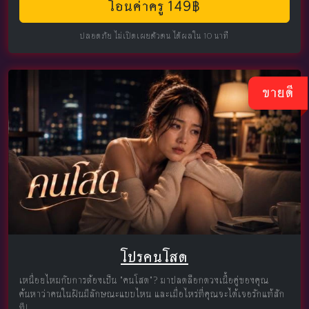
โอนค่าครู 149฿
ปลอดภัย ไม่เปิดเผยตัวตน ได้ผลใน 10 นาที
ขายดี
โปรคนโสด
เหนื่อยไหมกับการต้องเป็น "คนโสด"? มาปลดล็อกดวงเนื้อคู่ของคุณ
ค้นหาว่าคนในฝันมีลักษณะแบบไหน และเมื่อไหร่ที่คุณจะได้เจอรักแท้สัก
ที!