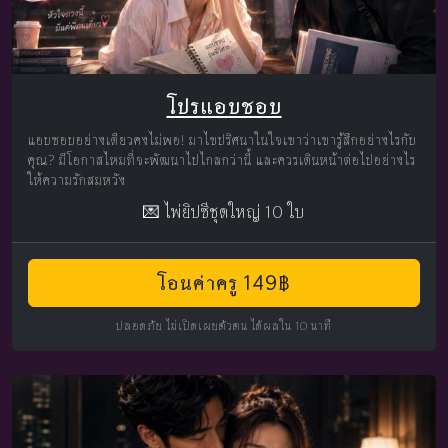
โปรแอบชอบ
แอบชอบอย่างเดียวคงไม่พอ! มาไขปริศนาในใจเขาว่าเขารู้สึกอย่างไรกับ
คุณ? มีโอกาสไหมที่จะพัฒนาไปไกลกว่านี้ และควรเดินหน้าต่อไปอย่างไร
ให้ความรักสมหวัง
💌 ไพ่ยิปซีชุดใหญ่ 10 ใบ
โอนค่าครู 149฿
ปลอดภัย ไม่เปิดเผยตัวตน ได้ผลใน 10 นาที