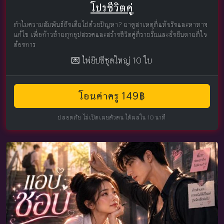
โปรชีวิตคู่
ทำไมความสัมพันธ์ถึงเต็มไปด้วยปัญหา? มาดูสาเหตุที่แท้จริงและหาทาง
แก้ไข เพื่อก้าวข้ามทุกอุปสรรคและสร้างชีวิตคู่ที่ราบรื่นและยั่งยืนตามที่ใจ
ต้องการ
💌 ไพ่ยิปซีชุดใหญ่ 10 ใบ
โอนค่าครู 149฿
ปลอดภัย ไม่เปิดเผยตัวตน ได้ผลใน 10 นาที