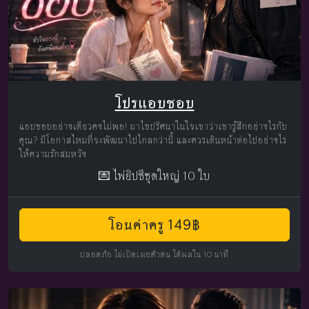
โปรแอบชอบ
แอบชอบอย่างเดียวคงไม่พอ! มาไขปริศนาในใจเขาว่าเขารู้สึกอย่างไรกับ
คุณ? มีโอกาสไหมที่จะพัฒนาไปไกลกว่านี้ และควรเดินหน้าต่อไปอย่างไร
ให้ความรักสมหวัง
💌 ไพ่ยิปซีชุดใหญ่ 10 ใบ
โอนค่าครู 149฿
ปลอดภัย ไม่เปิดเผยตัวตน ได้ผลใน 10 นาที