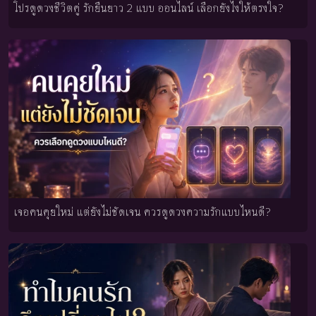
โปรดูดวงชีวิตคู่ รักยืนยาว 2 แบบ ออนไลน์ เลือกยังไงให้ตรงใจ?
เจอคนคุยใหม่ แต่ยังไม่ชัดเจน ควรดูดวงความรักแบบไหนดี?