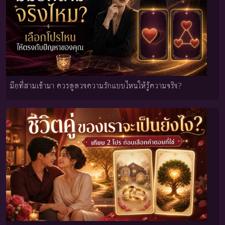
มือที่สามเข้ามา ควรดูดวงความรักแบบไหนให้รู้ความจริง?