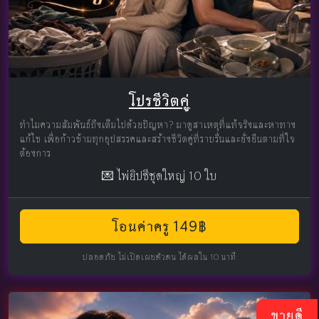
โปรชีวิตคู่
ทำไมความสัมพันธ์ถึงเต็มไปด้วยปัญหา? มาดูสาเหตุที่แท้จริงและหาทาง
แก้ไข เพื่อก้าวข้ามทุกอุปสรรคและสร้างชีวิตคู่ที่ราบรื่นและยั่งยืนตามที่ใจ
ต้องการ
💌 ไพ่ยิปซีชุดใหญ่ 10 ใบ
โอนค่าครู 149฿
ปลอดภัย ไม่เปิดเผยตัวตน ได้ผลใน 10 นาที
ขายดี