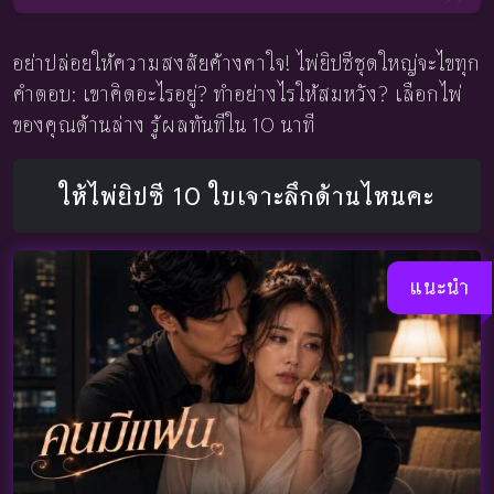
อย่าปล่อยให้ความสงสัยค้างคาใจ! ไพ่ยิปซีชุดใหญ่จะไขทุก
คำตอบ: เขาคิดอะไรอยู่? ทำอย่างไรให้สมหวัง? เลือกไพ่
ของคุณด้านล่าง รู้ผลทันทีใน 10 นาที
ให้ไพ่ยิปซี 10 ใบเจาะลึกด้านไหนคะ
แนะนำ