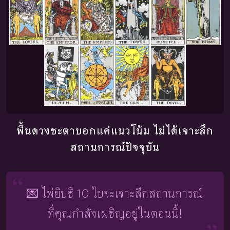
พื้นดวงชะตาบอกแค่แนวโน้ม ไม่ได้เจาะลึก
สถานการณ์ปัจจุบัน
💌 ไพ่ยิปซี 10 ใบจะเจาะลึกสถานการณ์
ที่คุณกำลังเผชิญอยู่ในตอนนี้!