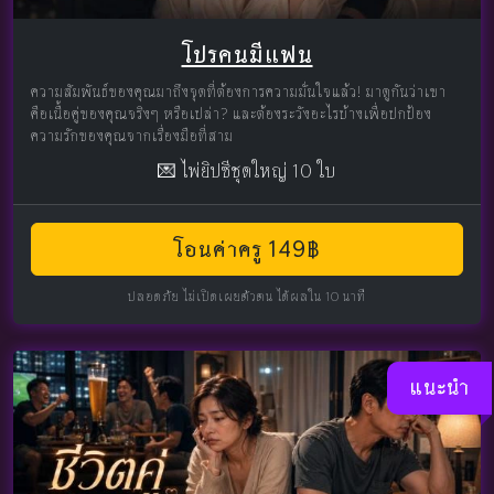
โปรคนมีแฟน
ความสัมพันธ์ของคุณมาถึงจุดที่ต้องการความมั่นใจแล้ว! มาดูกันว่าเขา
คือเนื้อคู่ของคุณจริงๆ หรือเปล่า? และต้องระวังอะไรบ้างเพื่อปกป้อง
ความรักของคุณจากเรื่องมือที่สาม
💌 ไพ่ยิปซีชุดใหญ่ 10 ใบ
โอนค่าครู 149฿
ปลอดภัย ไม่เปิดเผยตัวตน ได้ผลใน 10 นาที
แนะนำ