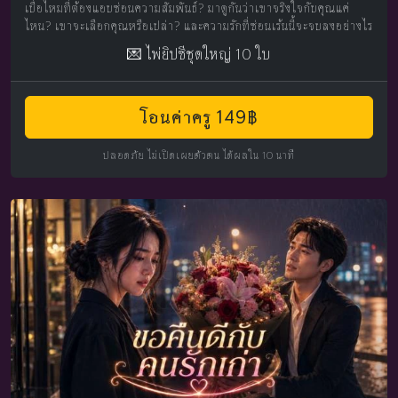
เบื่อไหมที่ต้องแอบซ่อนความสัมพันธ์? มาดูกันว่าเขาจริงใจกับคุณแค่
ไหน? เขาจะเลือกคุณหรือเปล่า? และความรักที่ซ่อนเร้นนี้จะจบลงอย่างไร
💌 ไพ่ยิปซีชุดใหญ่ 10 ใบ
โอนค่าครู 149฿
ปลอดภัย ไม่เปิดเผยตัวตน ได้ผลใน 10 นาที