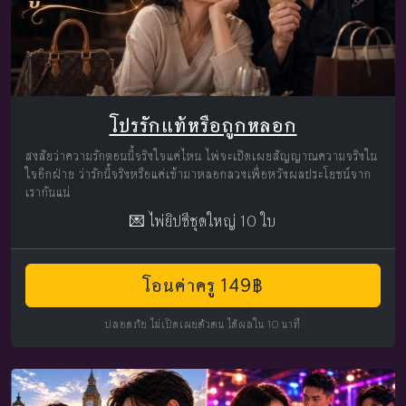
โปรรักแท้หรือถูกหลอก
สงสัยว่าความรักตอนนี้จริงใจแค่ไหน ไพ่จะเปิดเผยสัญญาณความจริงใน
ใจอีกฝ่าย ว่ารักนี้จริงหรือแค่เข้ามาหลอกลวงเพื่อหวังผลประโยชน์จาก
เรากันแน่
💌 ไพ่ยิปซีชุดใหญ่ 10 ใบ
โอนค่าครู 149฿
ปลอดภัย ไม่เปิดเผยตัวตน ได้ผลใน 10 นาที