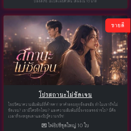
ปลอดภัย ไม่เปิดเผยตัวตน ได้ผลใน 10 นาที
ขายดี
โปรสถานะไม่ชัดเจน
ไขปริศนาความสัมพันธ์ที่ค้างคา! หาคำตอบทุกข้อสงสัย ทำไมเขาถึงไม่
ชัดเจน? เขามีใครอีกไหม? และความสัมพันธ์นี้จะจบลงอย่างไร? นี่คือ
เวลาที่จะหยุดเดาและรับรู้ความจริง!
💌 ไพ่ยิปซีชุดใหญ่ 10 ใบ