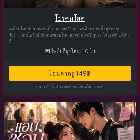
โปรคนโสด
เหนื่อยไหมกับการต้องเป็น "คนโสด"? มาปลดล็อกดวงเนื้อคู่ของคุณ
ค้นหาว่าคนในฝันมีลักษณะแบบไหน และเมื่อไหร่ที่คุณจะได้เจอรักแท้สัก
ที!
💌 ไพ่ยิปซีชุดใหญ่ 10 ใบ
โอนค่าครู 149฿
ปลอดภัย ไม่เปิดเผยตัวตน ได้ผลใน 10 นาที