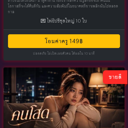
ทำใจไม่ได้ใช่ไหม? มาดูคำทำนายที่เจาะลึกความรู้สึกของเขาคนนั้น
โอกาสที่จะได้คืนดีกัน และความสัมพันธ์ในอนาคตที่อาจพลิกผันไปตลอด
กาล
💌 ไพ่ยิปซีชุดใหญ่ 10 ใบ
โอนค่าครู 149฿
ปลอดภัย ไม่เปิดเผยตัวตน ได้ผลใน 10 นาที
ขายดี