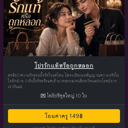
โปรรักแท้หรือถูกหลอก
สงสัยว่าความรักตอนนี้จริงใจแค่ไหน ไพ่จะเปิดเผยสัญญาณความจริงใน
ใจอีกฝ่าย ว่ารักนี้จริงหรือแค่เข้ามาหลอกลวงเพื่อหวังผลประโยชน์จาก
เรากันแน่
💌 ไพ่ยิปซีชุดใหญ่ 10 ใบ
โอนค่าครู 149฿