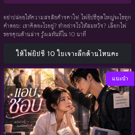
อย่าปล่อยให้ความสงสัยค้างคาใจ! ไพ่ยิปซีชุดใหญ่จะไขทุก
คำตอบ: เขาคิดอะไรอยู่? ทำอย่างไรให้สมหวัง? เลือกไพ่
ของคุณด้านล่าง รู้ผลทันทีใน 10 นาที
ให้ไพ่ยิปซี 10 ใบเจาะลึกด้านไหนคะ
แนะนำ