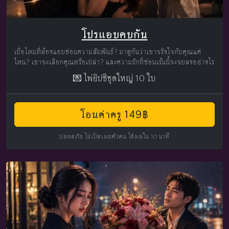
โปรแอบคบกัน
เบื่อไหมที่ต้องแอบซ่อนความสัมพันธ์? มาดูกันว่าเขาจริงใจกับคุณแค่
ไหน? เขาจะเลือกคุณหรือเปล่า? และความรักที่ซ่อนเร้นนี้จะจบลงอย่างไร
💌 ไพ่ยิปซีชุดใหญ่ 10 ใบ
โอนค่าครู 149฿
ปลอดภัย ไม่เปิดเผยตัวตน ได้ผลใน 10 นาที