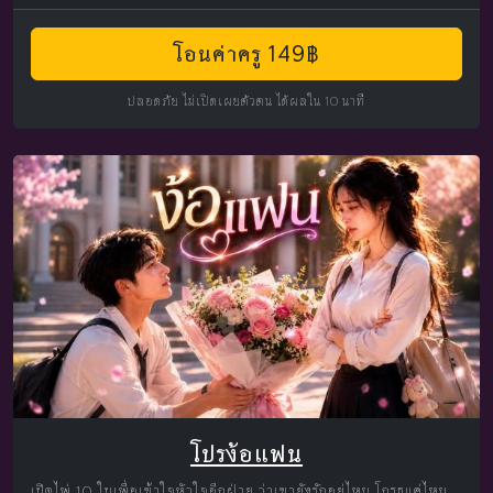
โอนค่าครู 149฿
ปลอดภัย ไม่เปิดเผยตัวตน ได้ผลใน 10 นาที
โปรง้อแฟน
เปิดไพ่ 10 ใบเพื่อเข้าใจหัวใจอีกฝ่าย ว่าเขายังรักอยู่ไหม โกรธแค่ไหน