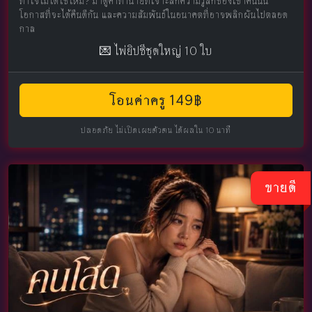
ทำใจไม่ได้ใช่ไหม? มาดูคำทำนายที่เจาะลึกความรู้สึกของเขาคนนั้น
โอกาสที่จะได้คืนดีกัน และความสัมพันธ์ในอนาคตที่อาจพลิกผันไปตลอด
กาล
💌 ไพ่ยิปซีชุดใหญ่ 10 ใบ
โอนค่าครู 149฿
ปลอดภัย ไม่เปิดเผยตัวตน ได้ผลใน 10 นาที
ขายดี