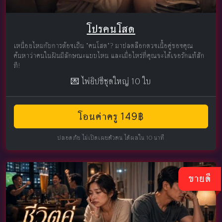
โปรคนโสด
เหนื่อยไหมกับการต้องเป็น "คนโสด"? มาปลดล็อกดวงเนื้อคู่ของคุณ
ค้นหาว่าคนในฝันมีลักษณะแบบไหน และเมื่อไหร่ที่คุณจะได้เจอรักแท้สัก
ที!
💌 ไพ่ยิปซีชุดใหญ่ 10 ใบ
โอนค่าครู 149฿
ปลอดภัย ไม่เปิดเผยตัวตน ได้ผลใน 10 นาที
ขายดี