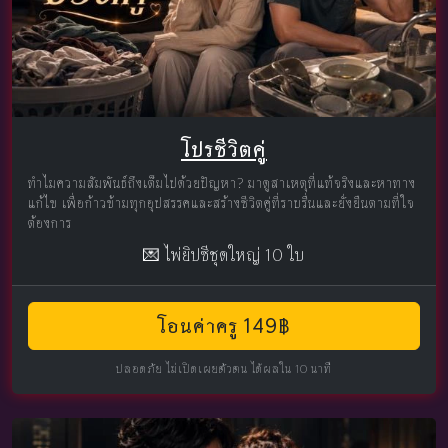
โปรชีวิตคู่
ทำไมความสัมพันธ์ถึงเต็มไปด้วยปัญหา? มาดูสาเหตุที่แท้จริงและหาทาง
แก้ไข เพื่อก้าวข้ามทุกอุปสรรคและสร้างชีวิตคู่ที่ราบรื่นและยั่งยืนตามที่ใจ
ต้องการ
💌 ไพ่ยิปซีชุดใหญ่ 10 ใบ
โอนค่าครู 149฿
ปลอดภัย ไม่เปิดเผยตัวตน ได้ผลใน 10 นาที