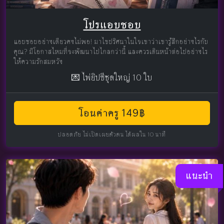
โปรแอบชอบ
แอบชอบอย่างเดียวคงไม่พอ! มาไขปริศนาในใจเขาว่าเขารู้สึกอย่างไรกับ
คุณ? มีโอกาสไหมที่จะพัฒนาไปไกลกว่านี้ และควรเดินหน้าต่อไปอย่างไร
ให้ความรักสมหวัง
💌 ไพ่ยิปซีชุดใหญ่ 10 ใบ
โอนค่าครู 149฿
ปลอดภัย ไม่เปิดเผยตัวตน ได้ผลใน 10 นาที
แนะนำ