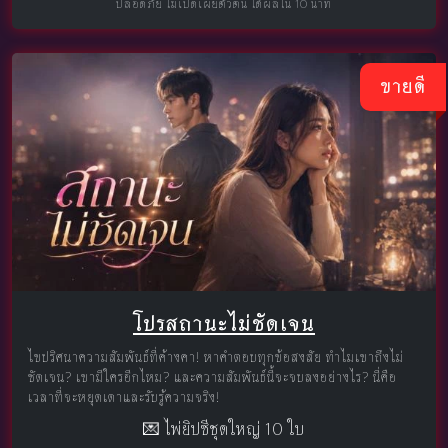
ปลอดภัย ไม่เปิดเผยตัวตน ได้ผลใน 10 นาที
ขายดี
โปรสถานะไม่ชัดเจน
ไขปริศนาความสัมพันธ์ที่ค้างคา! หาคำตอบทุกข้อสงสัย ทำไมเขาถึงไม่
ชัดเจน? เขามีใครอีกไหม? และความสัมพันธ์นี้จะจบลงอย่างไร? นี่คือ
เวลาที่จะหยุดเดาและรับรู้ความจริง!
💌 ไพ่ยิปซีชุดใหญ่ 10 ใบ