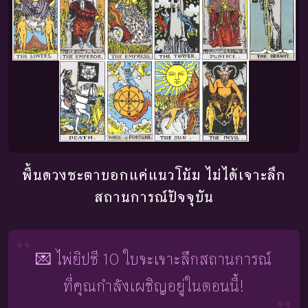
พื้นดวงชะตาบอกแค่แนวโน้ม ไม่ได้เจาะลึก
สถานการณ์ปัจจุบัน
💌 ไพ่ยิปซี 10 ใบจะเจาะลึกสถานการณ์
ที่คุณกำลังเผชิญอยู่ในตอนนี้!