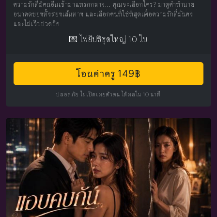
ความรักที่มีคนอื่นเข้ามาแทรกกลาง... คุณจะเลือกใคร? มาดูคำทำนาย
อนาคตของทั้งสองเส้นทาง และเลือกคนที่ใช่ที่สุดเพื่อความรักที่มั่นคง
และไม่เจ็บปวดอีก
💌 ไพ่ยิปซีชุดใหญ่ 10 ใบ
โอนค่าครู 149฿
ปลอดภัย ไม่เปิดเผยตัวตน ได้ผลใน 10 นาที