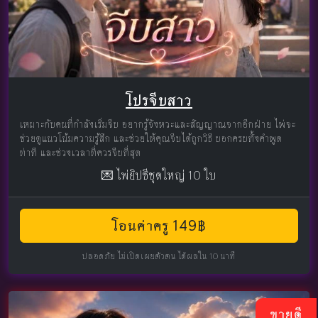
โปรจีบสาว
เหมาะกับคนที่กำลังเริ่มจีบ อยากรู้จังหวะและสัญญาณจากอีกฝ่าย ไพ่จะ
ช่วยดูแนวโน้มความรู้สึก และช่วยให้คุณจีบได้ถูกวิธี บอกครบทั้งคำพูด
ท่าที และช่วงเวลาที่ควรจีบที่สุด
💌 ไพ่ยิปซีชุดใหญ่ 10 ใบ
โอนค่าครู 149฿
ปลอดภัย ไม่เปิดเผยตัวตน ได้ผลใน 10 นาที
ขายดี