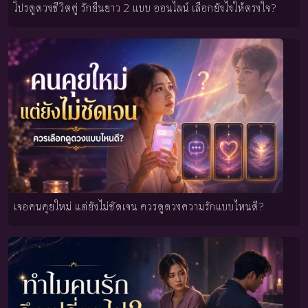
โปรดูดวงชีวิตคู่ รักยืนยาว 2 แบบ ออนไลน์ เลือกยังไงให้ตรงใจ?
เจอคนคุยใหม่ แต่ยังไม่ชัดเจน ควรดูดวงความรักแบบไหนดี?