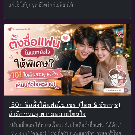
แค่เริ่มให้ถูกจุด ชีวิตรักก็เปลี่ยนได้
150+ ชื่อตั้งให้แฟนในแชท (ไทย & อังกฤษ)
น่ารัก กวนๆ ความหมายโดนใจ
เปลี่ยนชื่อแชทให้หวานเจี๊ยบ! ด้วยไอเดียตั้งชื่อแฟน "ไอ้ต้าว"
"My Boo" "คุณสามี" รวมชื่อเรียกแฟนน่ารักๆ กวนๆ ทั้งไทย