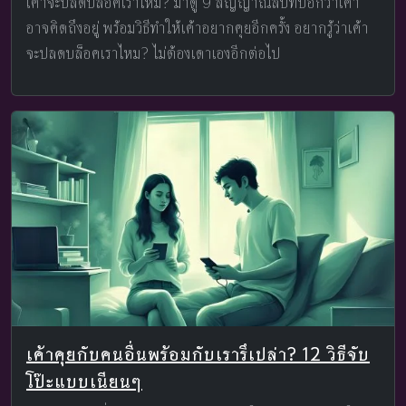
เค้าจะปลดบล็อคเราไหม? มาดู 9 สัญญาณลับที่บอกว่าเค้า
อาจคิดถึงอยู่ พร้อมวิธีทำให้เค้าอยากคุยอีกครั้ง อยากรู้ว่าเค้า
จะปลดบล็อคเราไหม? ไม่ต้องเดาเองอีกต่อไป
เค้าคุยกับคนอื่นพร้อมกับเรารึเปล่า? 12 วิธีจับ
โป๊ะแบบเนียนๆ