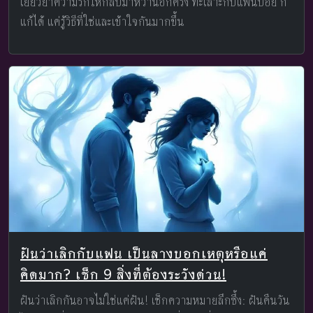
เยียวยาความรักให้กลับมาหวานอีกครั้ง ทะเลาะกับแฟนบ่อย ก็
แก้ได้ แค่รู้วิธีที่ใช่และเข้าใจกันมากขึ้น
ฝันว่าเลิกกับแฟน เป็นลางบอกเหตุหรือแค่
คิดมาก? เช็ก 9 สิ่งที่ต้องระวังด่วน!
ฝันว่าเลิกกันอาจไม่ใช่แค่ฝัน! เช็กความหมายลึกซึ้ง: ฝันคืนวัน