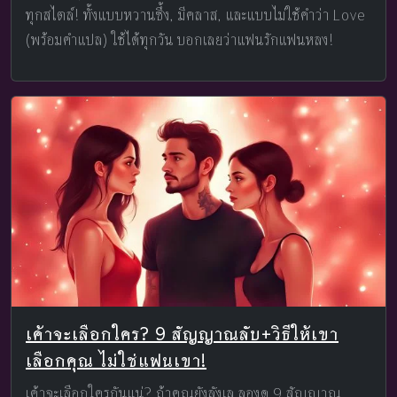
ทุกสไตล์! ทั้งแบบหวานซึ้ง, มีคลาส, และแบบไม่ใช้คำว่า Love
(พร้อมคำแปล) ใช้ได้ทุกวัน บอกเลยว่าแฟนรักแฟนหลง!
เค้าจะเลือกใคร? 9 สัญญาณลับ+วิธีให้เขา
เลือกคุณ ไม่ใช่แฟนเขา!
เค้าจะเลือกใครกันแน่? ถ้าคุณยังลังเล ลองดู 9 สัญญาณ