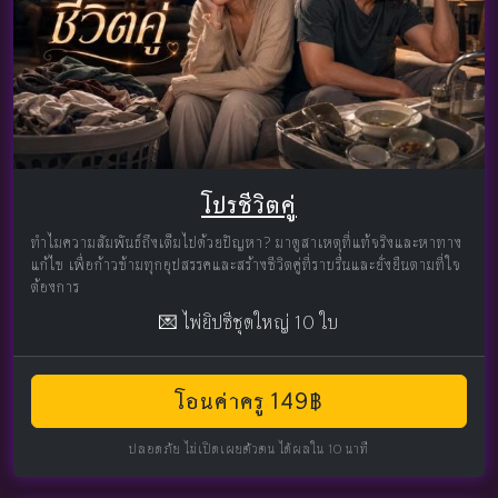
โปรชีวิตคู่
ทำไมความสัมพันธ์ถึงเต็มไปด้วยปัญหา? มาดูสาเหตุที่แท้จริงและหาทาง
แก้ไข เพื่อก้าวข้ามทุกอุปสรรคและสร้างชีวิตคู่ที่ราบรื่นและยั่งยืนตามที่ใจ
ต้องการ
💌 ไพ่ยิปซีชุดใหญ่ 10 ใบ
โอนค่าครู 149฿
ปลอดภัย ไม่เปิดเผยตัวตน ได้ผลใน 10 นาที