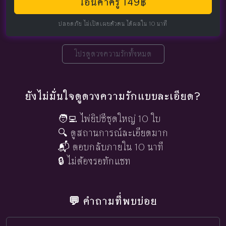
โอนค่าครู 149฿
ปลอดภัย ไม่เปิดเผยตัวตน ได้ผลใน 10 นาที
โปรดูดวงความรักทั้งหมด
ยังไม่มั่นใจดูดวงความรักแบบละเอียด?
🧑‍💻 ไพ่ยิปซีชุดใหญ่ 10 ใบ
🔍 ดูสถานการณ์ละเอียดมาก
📬 ตอบกลับภายใน 10 นาที
🔒 ไม่ต้องรอทักแชท
💬 คำถามที่พบบ่อย