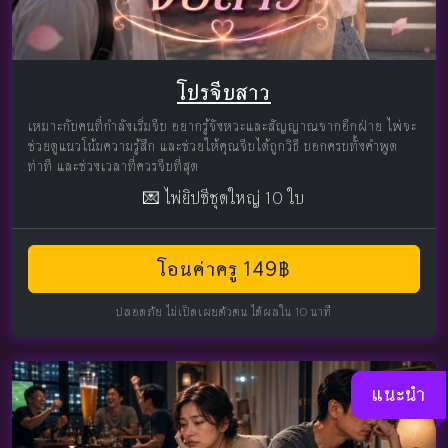
โปรจีบสาว
เหมาะกับคนที่กำลังเริ่มจีบ อยากรู้จังหวะและสัญญาณจากอีกฝ่าย ไพ่จะ
ช่วยดูแนวโน้มความรู้สึก และช่วยให้คุณจีบได้ถูกวิธี บอกครบทั้งคำพูด
ท่าที และช่วงเวลาที่ควรจีบที่สุด
💌 ไพ่ยิปซีชุดใหญ่ 10 ใบ
โอนค่าครู 149฿
ปลอดภัย ไม่เปิดเผยตัวตน ได้ผลใน 10 นาที
แนะนำ