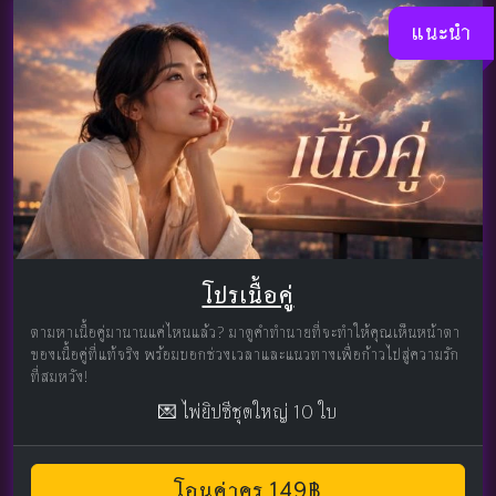
แนะนำ
โปรเนื้อคู่
ตามหาเนื้อคู่มานานแค่ไหนแล้ว? มาดูคำทำนายที่จะทำให้คุณเห็นหน้าตา
ของเนื้อคู่ที่แท้จริง พร้อมบอกช่วงเวลาและแนวทางเพื่อก้าวไปสู่ความรัก
ที่สมหวัง!
💌 ไพ่ยิปซีชุดใหญ่ 10 ใบ
โอนค่าครู 149฿