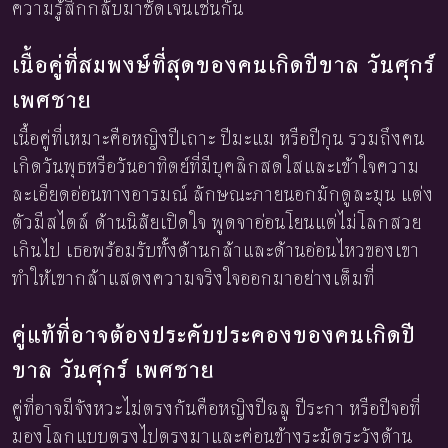
ความรู้สึกกลับมาชัดเจนเช่นกัน
เนื้อคู่ที่สมพงษ์ที่สุดของคนเกิดปีขาล วันศุกร์
เพศชาย
เนื้อคู่ที่เหมาะคือหญิงปีเถาะ ปีมะแม หรือปีกุน รวมถึงคน
เกิดวันพุธหรือวันอาทิตย์ที่มีบุคลิกสดใสและเข้าใจความ
ละเอียดอ่อนทางอารมณ์ ลักษณะภายนอกมักดูละมุน แต่ง
ตัวมีสไตล์ ด้านนิสัยเปิดใจ พูดจาอ่อนโยนแต่ไม่โลกสวย
เกินไป เธอพร้อมรับทั้งด้านกล้าและด้านอ่อนไหวของเขา
ทำให้เขากล้าแสดงความจริงใจออกมาอย่างเต็มที่
คู่แท้ที่อาจต้องประคับประคองของคนเกิดปี
ขาล วันศุกร์ เพศชาย
คู่ที่อาจมีจังหวะไม่ตรงกันคือหญิงปีฉลู ปีระกา หรือปีจอที่
มองโลกแบบตรงไปตรงมาและค่อนข้างระมัดระวังด้าน