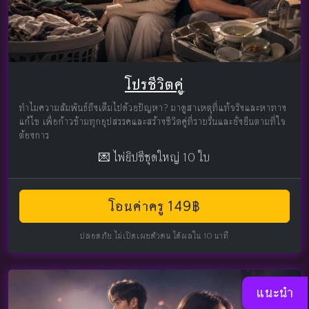
โปรชีวิตคู่
ทำไมความสัมพันธ์ถึงเต็มไปด้วยปัญหา? มาดูสาเหตุที่แท้จริงและหาทาง
แก้ไข เพื่อก้าวข้ามทุกอุปสรรคและสร้างชีวิตคู่ที่ราบรื่นและยั่งยืนตามที่ใจ
ต้องการ
💌 ไพ่ยิปซีชุดใหญ่ 10 ใบ
โอนค่าครู 149฿
ปลอดภัย ไม่เปิดเผยตัวตน ได้ผลใน 10 นาที
แนะนำ