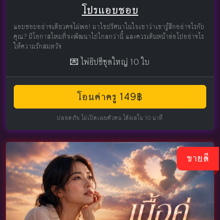
โปรแอบชอบ
แอบชอบอย่างเดียวคงไม่พอ! มาไขปริศนาในใจเขาว่าเขารู้สึกอย่างไรกับ
คุณ? มีโอกาสไหมที่จะพัฒนาไปไกลกว่านี้ และควรเดินหน้าต่อไปอย่างไร
ให้ความรักสมหวัง
💌 ไพ่ยิปซีชุดใหญ่ 10 ใบ
โอนค่าครู 149฿
ปลอดภัย ไม่เปิดเผยตัวตน ได้ผลใน 10 นาที
ขายดี