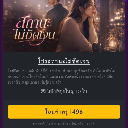
โปรสถานะไม่ชัดเจน
ไขปริศนาความสัมพันธ์ที่ค้างคา! หาคำตอบทุกข้อสงสัย ทำไมเขาถึงไม่
ชัดเจน? เขามีใครอีกไหม? และความสัมพันธ์นี้จะจบลงอย่างไร? นี่คือ
เวลาที่จะหยุดเดาและรับรู้ความจริง!
💌 ไพ่ยิปซีชุดใหญ่ 10 ใบ
โอนค่าครู 149฿
ปลอดภัย ไม่เปิดเผยตัวตน ได้ผลใน 10 นาที