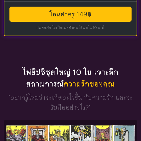
โอนค่าครู 149฿
ปลอดภัย ไม่เปิดเผยตัวตน ได้ผลใน 10 นาที
ไพ่ยิปซีชุดใหญ่ 10 ใบ เจาะลึก
สถานการณ์
ความรักของคุณ
"อยากรู้ไหมว่าจะเกิดอะไรขึ้น
กับความรัก และจะ
รับมืออย่างไร?"