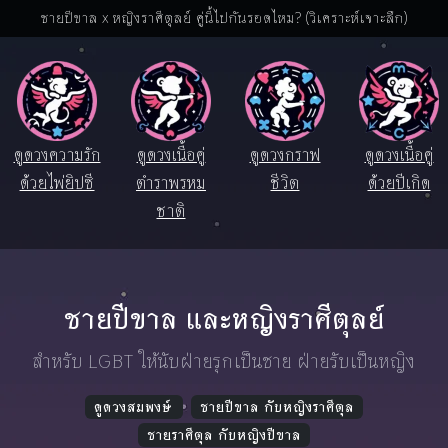
ชายปีขาล x หญิงราศีตุลย์ คู่นี้ไปกันรอดไหม? (วิเคราะห์เจาะลึก)
ดูดวงความรัก
ดูดวงเนื้อคู่
ดูดวงกราฟ
ดูดวงเนื้อคู่
ด้วยไพ่ยิปซี
ตำราพรหม
ชีวิต
ด้วยปีเกิด
ชาติ
ชายปีขาล และหญิงราศีตุลย์
สำหรับ LGBT ให้นับฝ่ายรุกเป็นชาย ฝ่ายรับเป็นหญิง
ดูดวงสมพงษ์
ชายปีขาล กับหญิงราศีตุล
ชายราศีตุล กับหญิงปีขาล