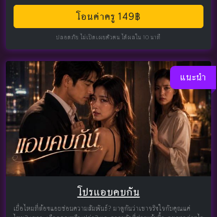
โอนค่าครู 149฿
ปลอดภัย ไม่เปิดเผยตัวตน ได้ผลใน 10 นาที
แนะนำ
โปรแอบคบกัน
เบื่อไหมที่ต้องแอบซ่อนความสัมพันธ์? มาดูกันว่าเขาจริงใจกับคุณแค่