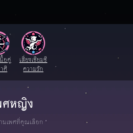
ื้อคู่
เสี่ยงเซียมซี
าศี
ความรัก
เพศหญิง
งานเพศที่คุณเลือก