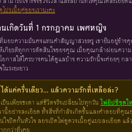
 ใบ สามารถเจาะจงช่วงเวลาและสถานที่ให้คุณได้ละเอียดแ
ูโปรเนื้อคู่ของเรานะคะ
งคนเกิดวันที่ 1 กรกฎาคม เพศหญิง
คนที่มอบความมั่นคงแทนคำสัญญาสวยหรู เขายืนอยู่ข้าง
ละให้เกียรติทุกการตัดสินใจของคุณ เมื่อคุณกล้าผ่อนควา
โอกาสให้ใครบางคนได้ดูแลบ้าง ความรักนี้จะค่อยๆ กลาย
ใจในระยะยาว
ด้แค่ครึ่งเดียว... แล้วความรักที่เหลือล่ะ?
เป็นเพียงชะตา แต่ชีวิตจริงเปลี่ยนไปทุกวัน
ไพ่ยิปซีชุดใ
ี้อย่างละเอียด ทั้งสิ่งที่กำลังเกิดขึ้นและคำตอบที่คุณอย
น่ใจปิดกั้นหัวใจ ลองเปิดไพ่ดูดวงเนื้อคู่แบบละเอียด แ
มากกว่าที่เคย