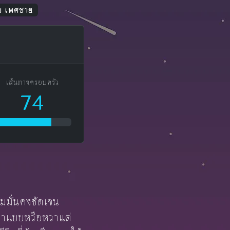
คม เพศชาย
เส้นทางครอบครัว
74
ามมั่นคงชัดเจน
ด้มาแบบหวือหวาแต่