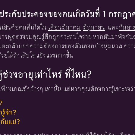
้องประคับประคองของคนเกิดวันที่ 1 กรกฎ
ใจเย็นคือคนที่เกิดใน
เดือนมีนาคม
มิถุนายน
และ
กันยา
ะอาจพูดตรงจนคุณรู้สึกถูกกระทบใจง่าย หากหันมาฟังกั
และกล้าบอกความต้องการของตัวเองอย่างนุ่มนวล ความต
่วยให้รักเติบโตแข็งแรงมากขึ้น
ู่ช่วงอายุเท่าไหร่ ที่ไหน?
พียงเกณฑ์กว้างๆ เท่านั้น แต่หากคุณต้องการรู้เจาะจงว่
?
ู้จัก?
่กันแน่?