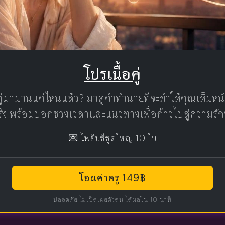
โปรเนื้อคู่
คู่มานานแค่ไหนแล้ว? มาดูคำทำนายที่จะทำให้คุณเห็นห
แท้จริง พร้อมบอกช่วงเวลาและแนวทางเพื่อก้าวไปสู่ความรัก
💌 ไพ่ยิปซีชุดใหญ่ 10 ใบ
โอนค่าครู 149฿
ปลอดภัย ไม่เปิดเผยตัวตน ได้ผลใน 10 นาที