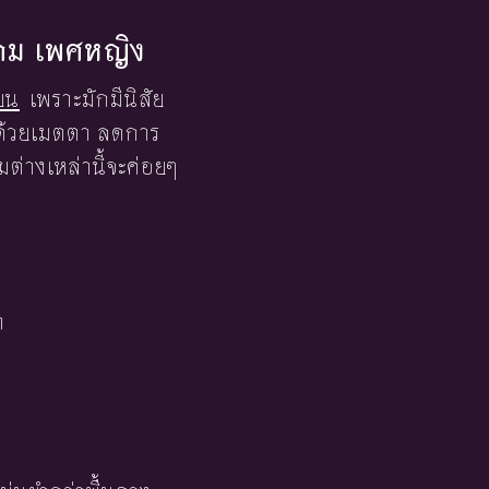
าคม เพศหญิง
ยน
เพราะมักมีนิสัย
นด้วยเมตตา ลดการ
่างเหล่านี้จะค่อยๆ
า