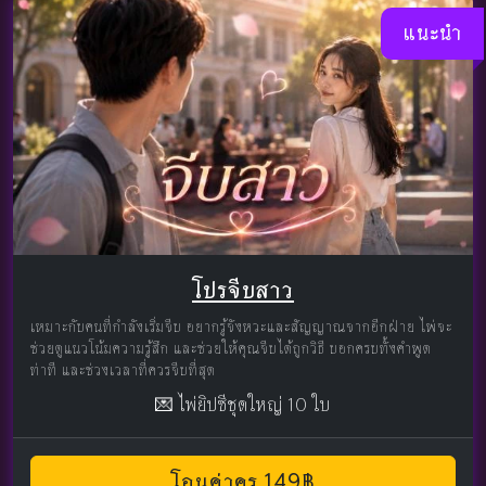
แนะนำ
โปรจีบสาว
เหมาะกับคนที่กำลังเริ่มจีบ อยากรู้จังหวะและสัญญาณจากอีกฝ่าย ไพ่จะ
ช่วยดูแนวโน้มความรู้สึก และช่วยให้คุณจีบได้ถูกวิธี บอกครบทั้งคำพูด
ท่าที และช่วงเวลาที่ควรจีบที่สุด
💌 ไพ่ยิปซีชุดใหญ่ 10 ใบ
โอนค่าครู 149฿