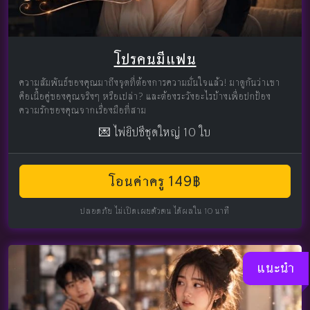
โปรคนมีแฟน
ความสัมพันธ์ของคุณมาถึงจุดที่ต้องการความมั่นใจแล้ว! มาดูกันว่าเขา
คือเนื้อคู่ของคุณจริงๆ หรือเปล่า? และต้องระวังอะไรบ้างเพื่อปกป้อง
ความรักของคุณจากเรื่องมือที่สาม
💌 ไพ่ยิปซีชุดใหญ่ 10 ใบ
โอนค่าครู 149฿
ปลอดภัย ไม่เปิดเผยตัวตน ได้ผลใน 10 นาที
แนะนำ