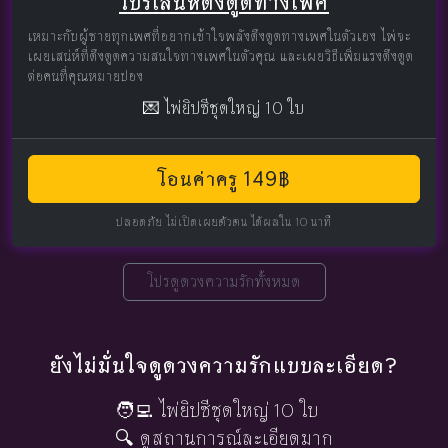
โปรเสน่ห์ดึงดูดทางเพศ
เหมาะกับผู้ชายทุกเพศที่อยากเข้าใจพลังดึงดูดทางเพศในตัวเอง ไพ่จะ
เผยเสน่ห์ที่ดึงดูดความสนใจทางเพศในตัวคุณ และเผยวิธีเพิ่มแรงดึงดูด
ต่อคนที่คุณหมายปอง
💌 ไพ่ยิปซีชุดใหญ่ 10 ใบ
โอนค่าครู 149฿
ปลอดภัย ไม่เปิดเผยตัวตน ได้ผลใน 10 นาที
โปรดูดวงความรักทั้งหมด
ยังไม่มั่นใจดูดวงความรักแบบละเอียด?
🧑‍💻 ไพ่ยิปซีชุดใหญ่ 10 ใบ
🔍 ดูสถานการณ์ละเอียดมาก