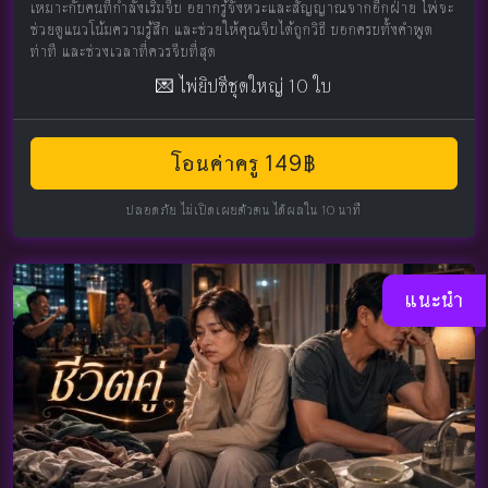
เหมาะกับคนที่กำลังเริ่มจีบ อยากรู้จังหวะและสัญญาณจากอีกฝ่าย ไพ่จะ
ช่วยดูแนวโน้มความรู้สึก และช่วยให้คุณจีบได้ถูกวิธี บอกครบทั้งคำพูด
ท่าที และช่วงเวลาที่ควรจีบที่สุด
💌 ไพ่ยิปซีชุดใหญ่ 10 ใบ
โอนค่าครู 149฿
ปลอดภัย ไม่เปิดเผยตัวตน ได้ผลใน 10 นาที
แนะนำ