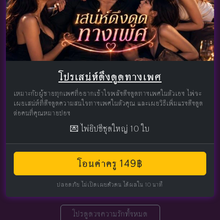
โปรเสน่ห์ดึงดูดทางเพศ
เหมาะกับผู้ชายทุกเพศที่อยากเข้าใจพลังดึงดูดทางเพศในตัวเอง ไพ่จะ
เผยเสน่ห์ที่ดึงดูดความสนใจทางเพศในตัวคุณ และเผยวิธีเพิ่มแรงดึงดูด
ต่อคนที่คุณหมายปอง
💌 ไพ่ยิปซีชุดใหญ่ 10 ใบ
โอนค่าครู 149฿
ปลอดภัย ไม่เปิดเผยตัวตน ได้ผลใน 10 นาที
โปรดูดวงความรักทั้งหมด