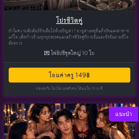
โปรชีวิตคู่
ทำไมความสัมพันธ์ถึงเต็มไปด้วยปัญหา? มาดูสาเหตุที่แท้จริงและหาทาง
แก้ไข เพื่อก้าวข้ามทุกอุปสรรคและสร้างชีวิตคู่ที่ราบรื่นและยั่งยืนตามที่ใจ
ต้องการ
💌 ไพ่ยิปซีชุดใหญ่ 10 ใบ
โอนค่าครู 149฿
ปลอดภัย ไม่เปิดเผยตัวตน ได้ผลใน 10 นาที
แนะนำ