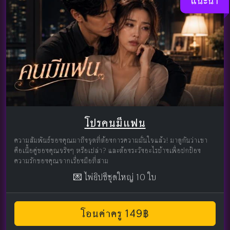
แนะนำ
โปรคนมีแฟน
ความสัมพันธ์ของคุณมาถึงจุดที่ต้องการความมั่นใจแล้ว! มาดูกันว่าเขา
คือเนื้อคู่ของคุณจริงๆ หรือเปล่า? และต้องระวังอะไรบ้างเพื่อปกป้อง
ความรักของคุณจากเรื่องมือที่สาม
💌 ไพ่ยิปซีชุดใหญ่ 10 ใบ
โอนค่าครู 149฿