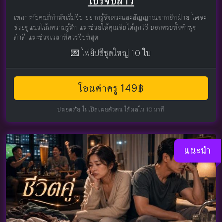
โปรจีบสาว
เหมาะกับคนที่กำลังเริ่มจีบ อยากรู้จังหวะและสัญญาณจากอีกฝ่าย ไพ่จะ
ช่วยดูแนวโน้มความรู้สึก และช่วยให้คุณจีบได้ถูกวิธี บอกครบทั้งคำพูด
ท่าที และช่วงเวลาที่ควรจีบที่สุด
💌 ไพ่ยิปซีชุดใหญ่ 10 ใบ
โอนค่าครู 149฿
ปลอดภัย ไม่เปิดเผยตัวตน ได้ผลใน 10 นาที
แนะนำ