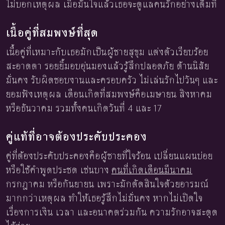
ไม่บอกเหตุผล เมื่อมั่นใจแล้วเธอจะดูแลคนรักอย่างเต็มที่
เนื้อคู่ที่สมพงษ์ที่สุด
เนื้อคู่ที่เหมาะกับเธอมักเป็นผู้ชายสุขุม แต่งตัวเรียบร้อย
สะอาดตา รอยยิ้มอบอุ่นมองแล้วรู้สึกปลอดภัย ด้านนิสัย
มั่นคง รับผิดชอบงานและครอบครัว ไม่เล่นรักไปวันๆ และ
ยอมฟังเหตุผล เดือนเกิดที่สมพงษ์คือเมษายน สิงหาคม
หรือธันวาคม รวมทั้งคนเกิดวันที่ 4 และ 17
คู่แท้ที่อาจต้องประคับประคอง
คู่ที่ต้องประคับประคองคือผู้ชายที่ใจร้อน เปลี่ยนแผนบ่อย
หรือใช้คำพูดประชด เช่นบาง
คนที่เกิดเดือนมีนาคม
กรกฎาคม หรือกันยายน เพราะมักตัดสินใจด้วยอารมณ์
มากกว่าเหตุผล ทำให้เธอรู้สึกไม่มั่นคง หากไม่เปิดใจ
เรื่องการเงิน เวลา และอนาคตร่วมกัน ความรักอาจสะดุด