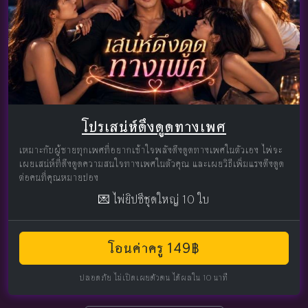
โปรเสน่ห์ดึงดูดทางเพศ
เหมาะกับผู้ชายทุกเพศที่อยากเข้าใจพลังดึงดูดทางเพศในตัวเอง ไพ่จะ
เผยเสน่ห์ที่ดึงดูดความสนใจทางเพศในตัวคุณ และเผยวิธีเพิ่มแรงดึงดูด
ต่อคนที่คุณหมายปอง
💌 ไพ่ยิปซีชุดใหญ่ 10 ใบ
โอนค่าครู 149฿
ปลอดภัย ไม่เปิดเผยตัวตน ได้ผลใน 10 นาที