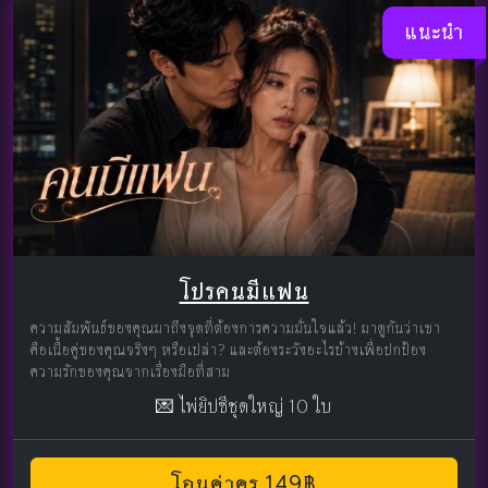
แนะนำ
โปรคนมีแฟน
ความสัมพันธ์ของคุณมาถึงจุดที่ต้องการความมั่นใจแล้ว! มาดูกันว่าเขา
คือเนื้อคู่ของคุณจริงๆ หรือเปล่า? และต้องระวังอะไรบ้างเพื่อปกป้อง
ความรักของคุณจากเรื่องมือที่สาม
💌 ไพ่ยิปซีชุดใหญ่ 10 ใบ
โอนค่าครู 149฿