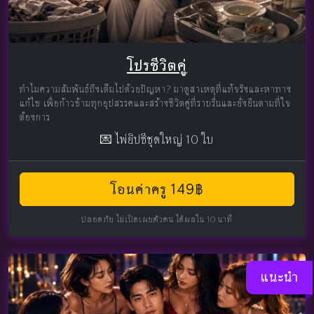
โปรชีวิตคู่
ทำไมความสัมพันธ์ถึงเต็มไปด้วยปัญหา? มาดูสาเหตุที่แท้จริงและหาทาง
แก้ไข เพื่อก้าวข้ามทุกอุปสรรคและสร้างชีวิตคู่ที่ราบรื่นและยั่งยืนตามที่ใจ
ต้องการ
💌 ไพ่ยิปซีชุดใหญ่ 10 ใบ
โอนค่าครู 149฿
ปลอดภัย ไม่เปิดเผยตัวตน ได้ผลใน 10 นาที
แนะนำ