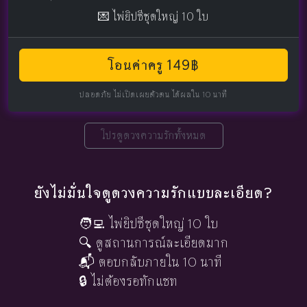
💌 ไพ่ยิปซีชุดใหญ่ 10 ใบ
โอนค่าครู 149฿
ปลอดภัย ไม่เปิดเผยตัวตน ได้ผลใน 10 นาที
โปรดูดวงความรักทั้งหมด
ยังไม่มั่นใจดูดวงความรักแบบละเอียด?
🧑‍💻 ไพ่ยิปซีชุดใหญ่ 10 ใบ
🔍 ดูสถานการณ์ละเอียดมาก
📬 ตอบกลับภายใน 10 นาที
🔒 ไม่ต้องรอทักแชท