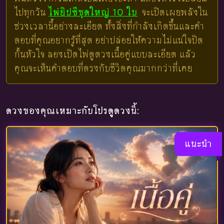
ไปทุกวัน
ไพ่ยิปซีชุดใหญ่ 10 ใบ
จะเปิดเผยพลังใน
ช่วงเวลานี้อย่างละเอียด ทั้งสิ่งที่กำลังเกิดขึ้นและคำ
ตอบที่คุณอยากรู้ที่สุด อย่าปล่อยให้ความไม่แน่ใจปิด
กั้นหัวใจ ลองเปิดไพ่ดูดวงเนื้อคู่แบบละเอียด แล้ว
คุณจะเห็นคำตอบที่ตรงกับชีวิตคุณมากกว่าที่เคย
ดวงของคุณเหมาะกับโปรดูดวงนี้:
แนะนำ