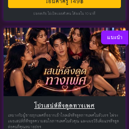
โอนค่าครู 149฿
ปลอดภัย ไม่เปิดเผยตัวตน ได้ผลใน 10 นาที
แนะนำ
โปรเสน่ห์ดึงดูดทางเพศ
เหมาะกับผู้ชายทุกเพศที่อยากเข้าใจพลังดึงดูดทางเพศในตัวเอง ไพ่จะ
เผยเสน่ห์ที่ดึงดูดความสนใจทางเพศในตัวคุณ และเผยวิธีเพิ่มแรงดึงดูด
ต่อคนที่คุณหมายปอง