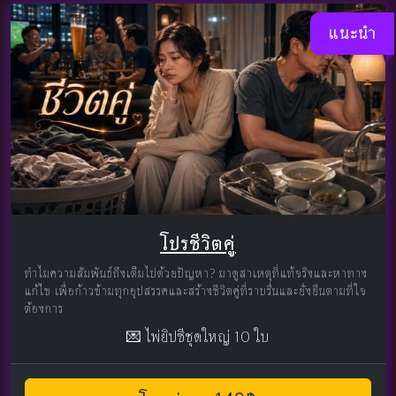
แนะนำ
โปรชีวิตคู่
ทำไมความสัมพันธ์ถึงเต็มไปด้วยปัญหา? มาดูสาเหตุที่แท้จริงและหาทาง
แก้ไข เพื่อก้าวข้ามทุกอุปสรรคและสร้างชีวิตคู่ที่ราบรื่นและยั่งยืนตามที่ใจ
ต้องการ
💌 ไพ่ยิปซีชุดใหญ่ 10 ใบ