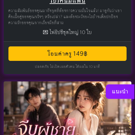
โปรคนมีแฟน
ความสัมพันธ์ของคุณมาถึงจุดที่ต้องการความมั่นใจแล้ว! มาดูกันว่าเขา
คือเนื้อคู่ของคุณจริงๆ หรือเปล่า? และต้องระวังอะไรบ้างเพื่อปกป้อง
ความรักของคุณจากเรื่องมือที่สาม
💌 ไพ่ยิปซีชุดใหญ่ 10 ใบ
โอนค่าครู 149฿
ปลอดภัย ไม่เปิดเผยตัวตน ได้ผลใน 10 นาที
แนะนำ