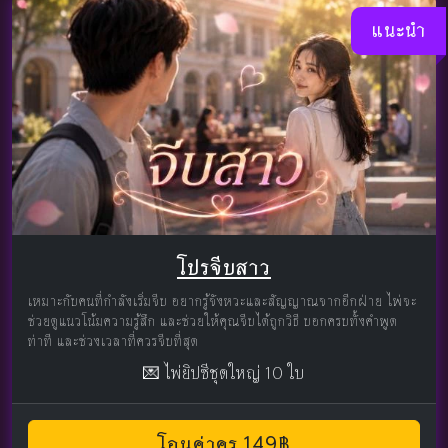
แนะนำ
โปรจีบสาว
เหมาะกับคนที่กำลังเริ่มจีบ อยากรู้จังหวะและสัญญาณจากอีกฝ่าย ไพ่จะ
ช่วยดูแนวโน้มความรู้สึก และช่วยให้คุณจีบได้ถูกวิธี บอกครบทั้งคำพูด
ท่าที และช่วงเวลาที่ควรจีบที่สุด
💌 ไพ่ยิปซีชุดใหญ่ 10 ใบ
โอนค่าครู 149฿