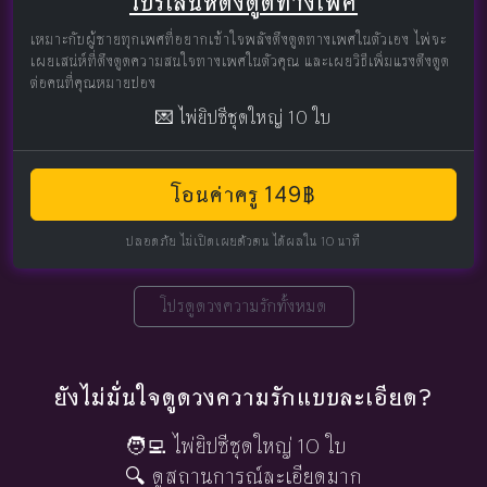
โปรเสน่ห์ดึงดูดทางเพศ
เหมาะกับผู้ชายทุกเพศที่อยากเข้าใจพลังดึงดูดทางเพศในตัวเอง ไพ่จะ
เผยเสน่ห์ที่ดึงดูดความสนใจทางเพศในตัวคุณ และเผยวิธีเพิ่มแรงดึงดูด
ต่อคนที่คุณหมายปอง
💌 ไพ่ยิปซีชุดใหญ่ 10 ใบ
โอนค่าครู 149฿
ปลอดภัย ไม่เปิดเผยตัวตน ได้ผลใน 10 นาที
โปรดูดวงความรักทั้งหมด
ยังไม่มั่นใจดูดวงความรักแบบละเอียด?
🧑‍💻 ไพ่ยิปซีชุดใหญ่ 10 ใบ
🔍 ดูสถานการณ์ละเอียดมาก