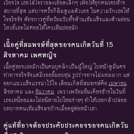
เรื่องใจ เธอใส่ใจรายละเอียดเล็กๆ เพื่อให้ทุกคนรอบข้าง
สบายที่สุด แต่บางครั้งก็ลืมดูแลตัวเอง ในความรักเธอให้
ใจจริงจัง ต้องการคู่ที่พร้อมรับทั้งด้านเข้มแข็งและด้านอ่อน
ไหวที่เธอไม่ค่อยให้ใครเห็นบ่อยนัก
เนื้อคู่ที่สมพงษ์ที่สุดของคนเกิดวันที่ 15
สิงหาคม เพศหญิง
เนื้อคู่ของเธอมักเป็นคนบุคลิกเป็นผู้ใหญ่ ใบหน้าดูมั่นคง
ท่าทางจริงจังแต่มีรอยยิ้มอบอุ่น รูปร่างอาจไม่ผอมมาก แต่
ออกแนวแข็งแรงน่าไว้ใจ เดือนเกิดที่สมพงษ์คือ
เมษายน
สิงหาคม และ
ธันวาคม
เพราะพร้อมยืนเคียงข้างในวันที่
เธอเหนื่อยและไม่หนีหายไปไหนง่ายๆ ทำให้เธอกล้าปล่อย
บทบาทคนเข้มแข็งลงบ้างเมื่ออยู่ต่อหน้าเขา
คู่แท้ที่อาจต้องประคับประคองของคนเกิดวัน