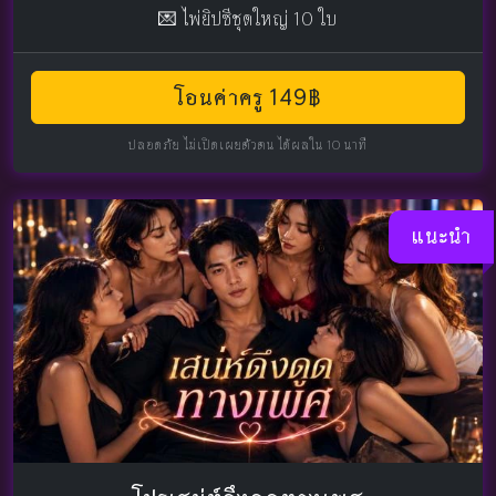
💌 ไพ่ยิปซีชุดใหญ่ 10 ใบ
โอนค่าครู 149฿
ปลอดภัย ไม่เปิดเผยตัวตน ได้ผลใน 10 นาที
แนะนำ