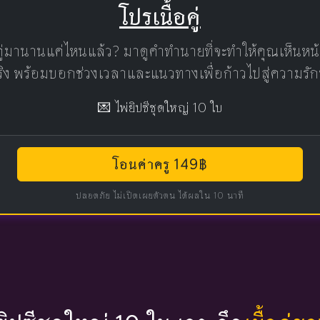
โปรเนื้อคู่
คู่มานานแค่ไหนแล้ว? มาดูคำทำนายที่จะทำให้คุณเห็นห
แท้จริง พร้อมบอกช่วงเวลาและแนวทางเพื่อก้าวไปสู่ความรัก
💌 ไพ่ยิปซีชุดใหญ่ 10 ใบ
โอนค่าครู 149฿
ปลอดภัย ไม่เปิดเผยตัวตน ได้ผลใน 10 นาที