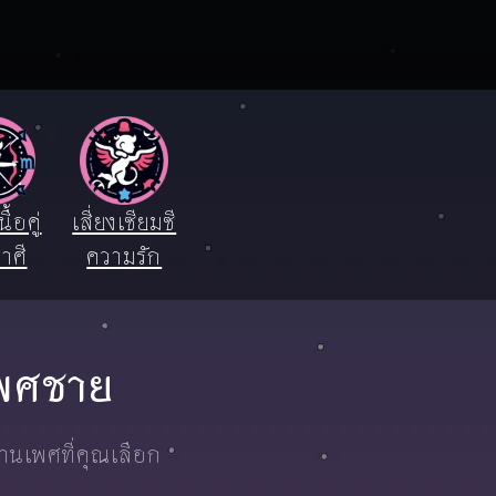
ื้อคู่
เสี่ยงเซียมซี
าศี
ความรัก
 เพศชาย
งานเพศที่คุณเลือก