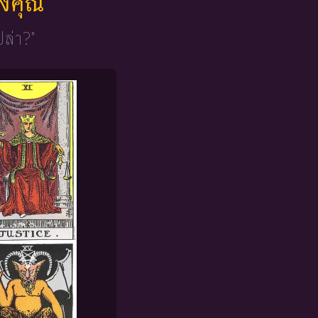
ของคุณ
ปล่า?"