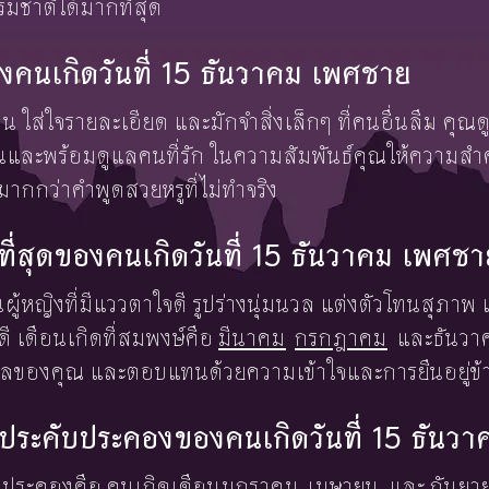
มชาติได้มากที่สุด
คนเกิดวันที่ 15 ธันวาคม เพศชาย
บอุ่น ใส่ใจรายละเอียด และมักจำสิ่งเล็กๆ ที่คนอื่นลืม คุ
นและพร้อมดูแลคนที่รัก ในความสัมพันธ์คุณให้ความสำค
มากกว่าคำพูดสวยหรูที่ไม่ทำจริง
งษ์ที่สุดของคนเกิดวันที่ 15 ธันวาคม เพศช
นผู้หญิงที่มีแววตาใจดี รูปร่างนุ่มนวล แต่งตัวโทนสุภาพ 
ดี เดือนเกิดที่สมพงษ์คือ
มีนาคม
กรกฎาคม
และธันวาค
แลของคุณ และตอบแทนด้วยความเข้าใจและการยืนอยู่ข้า
้องประคับประคองของคนเกิดวันที่ 15 ธัน
คับประคองคือ
คนเกิดเดือนมกราคม
เมษายน
และ
กันยา