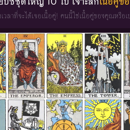
่ยิปซีชุดใหญ่ 10 ใบ เจาะลึก
เนื้อคู่
วงเวลาที่จะได้เจอเนื้อคู่!
คนนี้ใช่เนื้อคู่ของคุณหรือเ