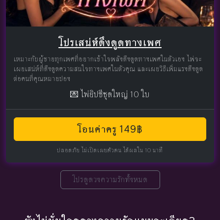
โปรเสน่ห์ดึงดูดทางเพศ
เหมาะกับผู้ชายทุกเพศที่อยากเข้าใจพลังดึงดูดทางเพศในตัวเอง ไพ่จะ
เผยเสน่ห์ที่ดึงดูดความสนใจทางเพศในตัวคุณ และเผยวิธีเพิ่มแรงดึงดูด
ต่อคนที่คุณหมายปอง
💌 ไพ่ยิปซีชุดใหญ่ 10 ใบ
โอนค่าครู 149฿
ปลอดภัย ไม่เปิดเผยตัวตน ได้ผลใน 10 นาที
โปรดูดวงความรักทั้งหมด