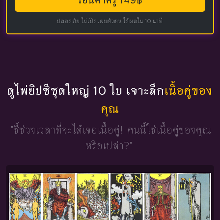
โอนค่าครู 149฿
ปลอดภัย ไม่เปิดเผยตัวตน ได้ผลใน 10 นาที
ดูไพ่ยิปซีชุดใหญ่ 10 ใบ เจาะลึก
เนื้อคู่ของ
คุณ
"ชี้ช่วงเวลาที่จะได้เจอเนื้อคู่!
คนนี้ใช่เนื้อคู่ของคุณ
หรือเปล่า?"