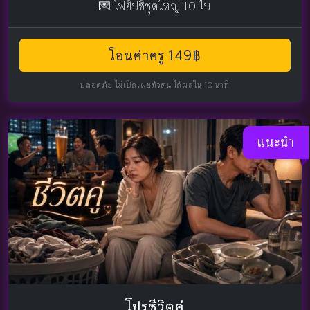
💌 ไพ่ยิปซีชุดใหญ่ 10 ใบ
โอนค่าครู 149฿
ปลอดภัย ไม่เปิดเผยตัวตน ได้ผลใน 10 นาที
แนะนำ
โปรชีวิตคู่