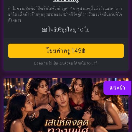
ทำไมความสัมพันธ์ถึงเต็มไปด้วยปัญหา? มาดูสาเหตุที่แท้จริงและหาทาง
แก้ไข เพื่อก้าวข้ามทุกอุปสรรคและสร้างชีวิตคู่ที่ราบรื่นและยั่งยืนตามที่ใจ
ต้องการ
💌 ไพ่ยิปซีชุดใหญ่ 10 ใบ
โอนค่าครู 149฿
ปลอดภัย ไม่เปิดเผยตัวตน ได้ผลใน 10 นาที
แนะนำ