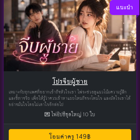
แนะนำ
โปรจีบผู้ชาย
เหมาะกับทุกเพศที่อยากเข้าถึงหัวใจเขา ไพ่จะช่วยดูแนวโน้มความรู้สึก
และชี้ทางจีบ เพื่อให้รู้ว่าควรเข้าหาแบบไหนถึงจะโดนใจ และมัดใจเขาได้
อย่างมั่นใจโดยไม่เดาใจอีกต่อไป
💌 ไพ่ยิปซีชุดใหญ่ 10 ใบ
โอนค่าครู 149฿