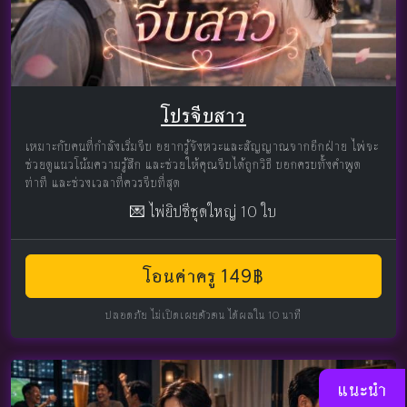
โปรจีบสาว
เหมาะกับคนที่กำลังเริ่มจีบ อยากรู้จังหวะและสัญญาณจากอีกฝ่าย ไพ่จะ
ช่วยดูแนวโน้มความรู้สึก และช่วยให้คุณจีบได้ถูกวิธี บอกครบทั้งคำพูด
ท่าที และช่วงเวลาที่ควรจีบที่สุด
💌 ไพ่ยิปซีชุดใหญ่ 10 ใบ
โอนค่าครู 149฿
ปลอดภัย ไม่เปิดเผยตัวตน ได้ผลใน 10 นาที
แนะนำ