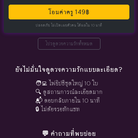
โอนค่าครู 149฿
ปลอดภัย ไม่เปิดเผยตัวตน ได้ผลใน 10 นาที
โปรดูดวงความรักทั้งหมด
ยังไม่มั่นใจดูดวงความรักแบบละเอียด?
🧑‍💻 ไพ่ยิปซีชุดใหญ่ 10 ใบ
🔍 ดูสถานการณ์ละเอียดมาก
📬 ตอบกลับภายใน 10 นาที
🔒 ไม่ต้องรอทักแชท
💬 คำถามที่พบบ่อย