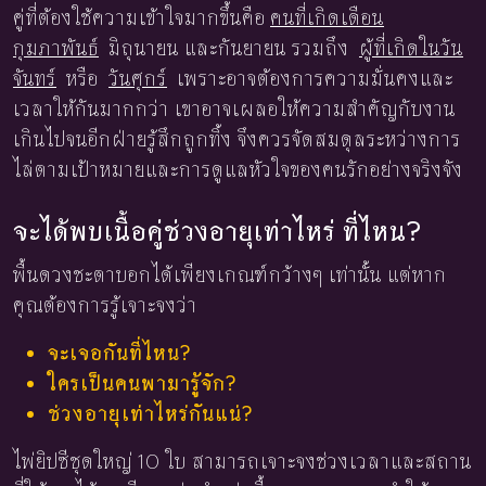
คู่ที่ต้องใช้ความเข้าใจมากขึ้นคือ
คนที่เกิดเดือน
กุมภาพันธ์
มิถุนายน และกันยายน รวมถึง
ผู้ที่เกิดในวัน
จันทร์
หรือ
วันศุกร์
เพราะอาจต้องการความมั่นคงและ
เวลาให้กันมากกว่า เขาอาจเผลอให้ความสำคัญกับงาน
เกินไปจนอีกฝ่ายรู้สึกถูกทิ้ง จึงควรจัดสมดุลระหว่างการ
ไล่ตามเป้าหมายและการดูแลหัวใจของคนรักอย่างจริงจัง
จะได้พบเนื้อคู่ช่วงอายุเท่าไหร่ ที่ไหน?
พื้นดวงชะตาบอกได้เพียงเกณฑ์กว้างๆ เท่านั้น แต่หาก
คุณต้องการรู้เจาะจงว่า
จะเจอกันที่ไหน?
ใครเป็นคนพามารู้จัก?
ช่วงอายุเท่าไหร่กันแน่?
ไพ่ยิปซีชุดใหญ่ 10 ใบ สามารถเจาะจงช่วงเวลาและสถาน