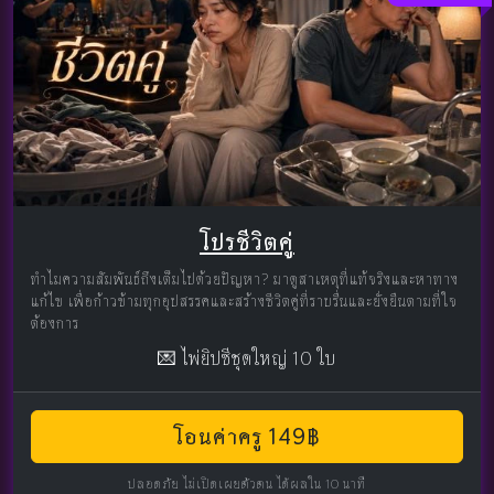
โปรชีวิตคู่
ทำไมความสัมพันธ์ถึงเต็มไปด้วยปัญหา? มาดูสาเหตุที่แท้จริงและหาทาง
แก้ไข เพื่อก้าวข้ามทุกอุปสรรคและสร้างชีวิตคู่ที่ราบรื่นและยั่งยืนตามที่ใจ
ต้องการ
💌 ไพ่ยิปซีชุดใหญ่ 10 ใบ
โอนค่าครู 149฿
ปลอดภัย ไม่เปิดเผยตัวตน ได้ผลใน 10 นาที