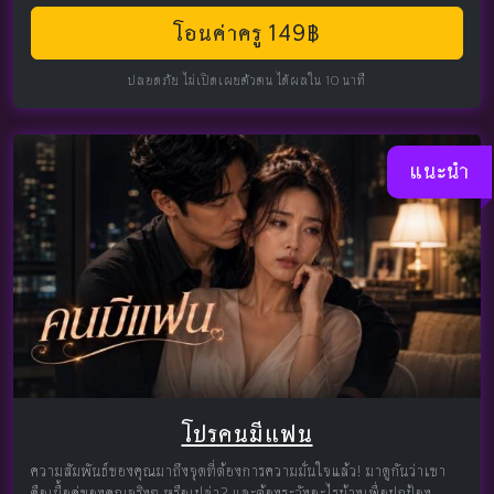
โอนค่าครู 149฿
ปลอดภัย ไม่เปิดเผยตัวตน ได้ผลใน 10 นาที
แนะนำ
โปรคนมีแฟน
ความสัมพันธ์ของคุณมาถึงจุดที่ต้องการความมั่นใจแล้ว! มาดูกันว่าเขา
คือเนื้อคู่ของคุณจริงๆ หรือเปล่า? และต้องระวังอะไรบ้างเพื่อปกป้อง