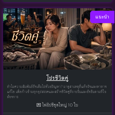
แนะนำ
โปรชีวิตคู่
ทำไมความสัมพันธ์ถึงเต็มไปด้วยปัญหา? มาดูสาเหตุที่แท้จริงและหาทาง
แก้ไข เพื่อก้าวข้ามทุกอุปสรรคและสร้างชีวิตคู่ที่ราบรื่นและยั่งยืนตามที่ใจ
ต้องการ
💌 ไพ่ยิปซีชุดใหญ่ 10 ใบ