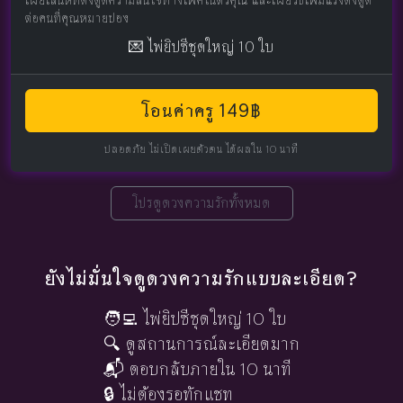
ต่อคนที่คุณหมายปอง
💌 ไพ่ยิปซีชุดใหญ่ 10 ใบ
โอนค่าครู 149฿
ปลอดภัย ไม่เปิดเผยตัวตน ได้ผลใน 10 นาที
โปรดูดวงความรักทั้งหมด
ยังไม่มั่นใจดูดวงความรักแบบละเอียด?
🧑‍💻 ไพ่ยิปซีชุดใหญ่ 10 ใบ
🔍 ดูสถานการณ์ละเอียดมาก
📬 ตอบกลับภายใน 10 นาที
🔒 ไม่ต้องรอทักแชท