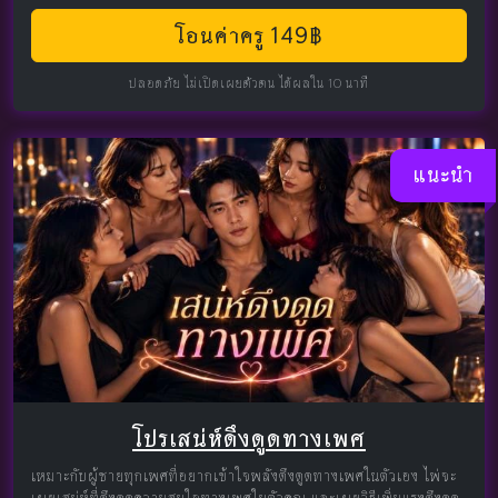
โอนค่าครู 149฿
ปลอดภัย ไม่เปิดเผยตัวตน ได้ผลใน 10 นาที
แนะนำ
โปรเสน่ห์ดึงดูดทางเพศ
เหมาะกับผู้ชายทุกเพศที่อยากเข้าใจพลังดึงดูดทางเพศในตัวเอง ไพ่จะ
เผยเสน่ห์ที่ดึงดูดความสนใจทางเพศในตัวคุณ และเผยวิธีเพิ่มแรงดึงดูด