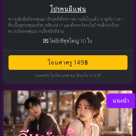
โปรคนมีแฟน
ความสัมพันธ์ของคุณมาถึงจุดที่ต้องการความมั่นใจแล้ว! มาดูกันว่าเขา
คือเนื้อคู่ของคุณจริงๆ หรือเปล่า? และต้องระวังอะไรบ้างเพื่อปกป้อง
ความรักของคุณจากเรื่องมือที่สาม
💌 ไพ่ยิปซีชุดใหญ่ 10 ใบ
โอนค่าครู 149฿
ปลอดภัย ไม่เปิดเผยตัวตน ได้ผลใน 10 นาที
แนะนำ