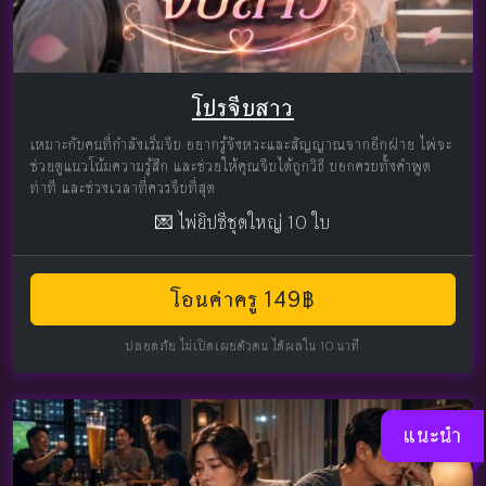
โปรจีบสาว
เหมาะกับคนที่กำลังเริ่มจีบ อยากรู้จังหวะและสัญญาณจากอีกฝ่าย ไพ่จะ
ช่วยดูแนวโน้มความรู้สึก และช่วยให้คุณจีบได้ถูกวิธี บอกครบทั้งคำพูด
ท่าที และช่วงเวลาที่ควรจีบที่สุด
💌 ไพ่ยิปซีชุดใหญ่ 10 ใบ
โอนค่าครู 149฿
ปลอดภัย ไม่เปิดเผยตัวตน ได้ผลใน 10 นาที
แนะนำ