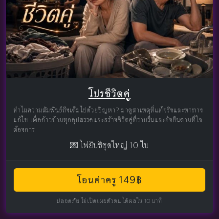
โปรชีวิตคู่
ทำไมความสัมพันธ์ถึงเต็มไปด้วยปัญหา? มาดูสาเหตุที่แท้จริงและหาทาง
แก้ไข เพื่อก้าวข้ามทุกอุปสรรคและสร้างชีวิตคู่ที่ราบรื่นและยั่งยืนตามที่ใจ
ต้องการ
💌 ไพ่ยิปซีชุดใหญ่ 10 ใบ
โอนค่าครู 149฿
ปลอดภัย ไม่เปิดเผยตัวตน ได้ผลใน 10 นาที