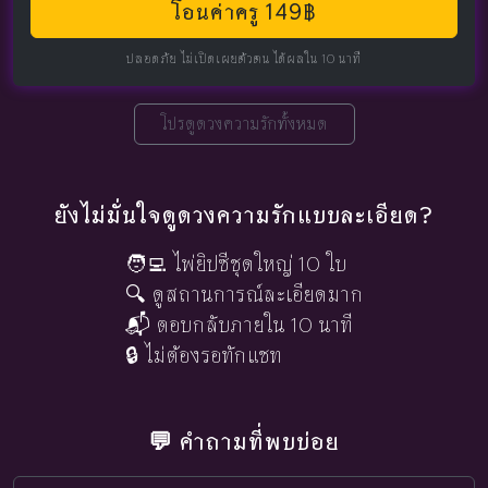
โอนค่าครู 149฿
ปลอดภัย ไม่เปิดเผยตัวตน ได้ผลใน 10 นาที
โปรดูดวงความรักทั้งหมด
ยังไม่มั่นใจดูดวงความรักแบบละเอียด?
🧑‍💻 ไพ่ยิปซีชุดใหญ่ 10 ใบ
🔍 ดูสถานการณ์ละเอียดมาก
📬 ตอบกลับภายใน 10 นาที
🔒 ไม่ต้องรอทักแชท
💬 คำถามที่พบบ่อย