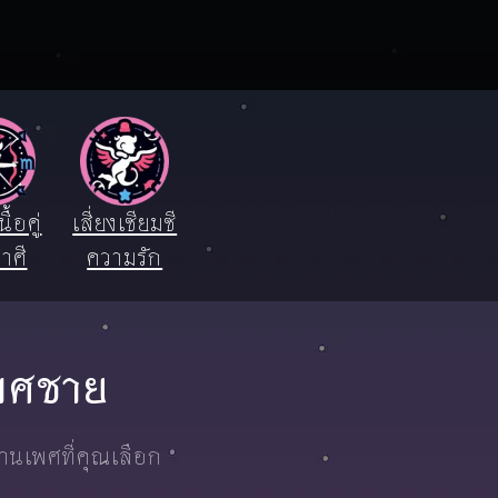
ื้อคู่
เสี่ยงเซียมซี
าศี
ความรัก
 เพศชาย
งานเพศที่คุณเลือก