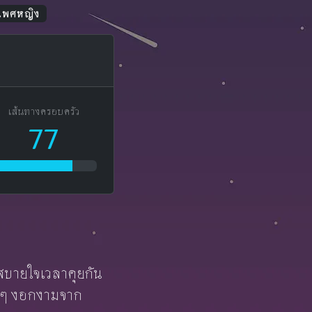
 เพศหญิง
เส้นทางครอบครัว
77
ึกสบายใจเวลาคุยกัน
่อยๆ งอกงามจาก