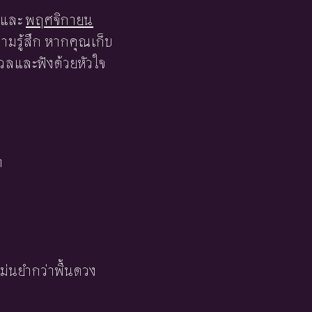
และ
พฤศจิกายน
มรู้สึก หากคุณเก็บ
วลและฟังด้วยหัวใจ
า
ม่นยำกว่าพื้นดวง