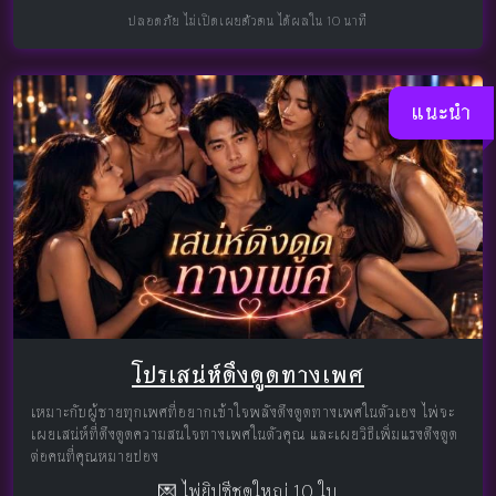
ปลอดภัย ไม่เปิดเผยตัวตน ได้ผลใน 10 นาที
แนะนำ
โปรเสน่ห์ดึงดูดทางเพศ
เหมาะกับผู้ชายทุกเพศที่อยากเข้าใจพลังดึงดูดทางเพศในตัวเอง ไพ่จะ
เผยเสน่ห์ที่ดึงดูดความสนใจทางเพศในตัวคุณ และเผยวิธีเพิ่มแรงดึงดูด
ต่อคนที่คุณหมายปอง
💌 ไพ่ยิปซีชุดใหญ่ 10 ใบ