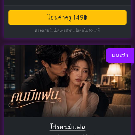
โอนค่าครู 149฿
ปลอดภัย ไม่เปิดเผยตัวตน ได้ผลใน 10 นาที
แนะนำ
โปรคนมีแฟน