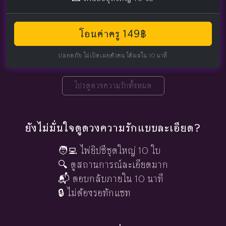
โอนค่าครู 149฿
ปลอดภัย ไม่เปิดเผยตัวตน ได้ผลใน 10 นาที
โปรดูดวงความรักทั้งหมด
ยังไม่มั่นใจดูดวงความรักแบบละเอียด?
🧑‍💻 ไพ่ยิปซีชุดใหญ่ 10 ใบ
🔍 ดูสถานการณ์ละเอียดมาก
📬 ตอบกลับภายใน 10 นาที
🔒 ไม่ต้องรอทักแชท