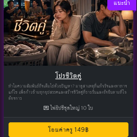
แนะนำ
โปรชีวิตคู่
ทำไมความสัมพันธ์ถึงเต็มไปด้วยปัญหา? มาดูสาเหตุที่แท้จริงและหาทาง
แก้ไข เพื่อก้าวข้ามทุกอุปสรรคและสร้างชีวิตคู่ที่ราบรื่นและยั่งยืนตามที่ใจ
ต้องการ
💌 ไพ่ยิปซีชุดใหญ่ 10 ใบ
โอนค่าครู 149฿