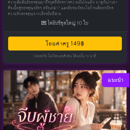
ความสัมพันธ์ของคุณมาถึงจุดที่ต้องการความมั่นใจแล้ว! มาดูกันว่าเขา
คือเนื้อคู่ของคุณจริงๆ หรือเปล่า? และต้องระวังอะไรบ้างเพื่อปกป้อง
ความรักของคุณจากเรื่องมือที่สาม
💌 ไพ่ยิปซีชุดใหญ่ 10 ใบ
โอนค่าครู 149฿
ปลอดภัย ไม่เปิดเผยตัวตน ได้ผลใน 10 นาที
แนะนำ