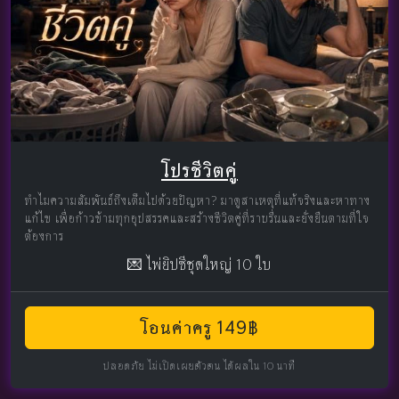
โปรชีวิตคู่
ทำไมความสัมพันธ์ถึงเต็มไปด้วยปัญหา? มาดูสาเหตุที่แท้จริงและหาทาง
แก้ไข เพื่อก้าวข้ามทุกอุปสรรคและสร้างชีวิตคู่ที่ราบรื่นและยั่งยืนตามที่ใจ
ต้องการ
💌 ไพ่ยิปซีชุดใหญ่ 10 ใบ
โอนค่าครู 149฿
ปลอดภัย ไม่เปิดเผยตัวตน ได้ผลใน 10 นาที