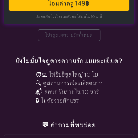
โอนค่าครู 149฿
ปลอดภัย ไม่เปิดเผยตัวตน ได้ผลใน 10 นาที
โปรดูดวงความรักทั้งหมด
ยังไม่มั่นใจดูดวงความรักแบบละเอียด?
🧑‍💻 ไพ่ยิปซีชุดใหญ่ 10 ใบ
🔍 ดูสถานการณ์ละเอียดมาก
📬 ตอบกลับภายใน 10 นาที
🔒 ไม่ต้องรอทักแชท
💬 คำถามที่พบบ่อย