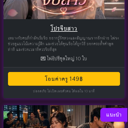
โปรจีบสาว
เหมาะกับคนที่กำลังเริ่มจีบ อยากรู้จังหวะและสัญญาณจากอีกฝ่าย ไพ่จะ
ช่วยดูแนวโน้มความรู้สึก และช่วยให้คุณจีบได้ถูกวิธี บอกครบทั้งคำพูด
ท่าที และช่วงเวลาที่ควรจีบที่สุด
💌 ไพ่ยิปซีชุดใหญ่ 10 ใบ
โอนค่าครู 149฿
ปลอดภัย ไม่เปิดเผยตัวตน ได้ผลใน 10 นาที
แนะนำ