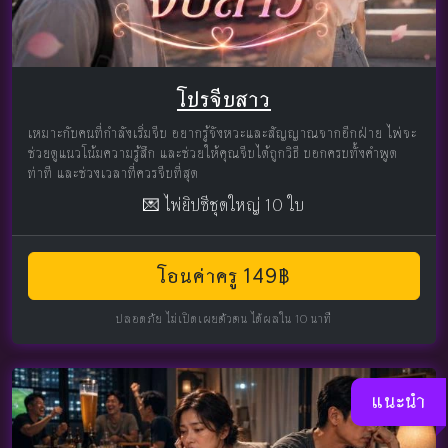
โปรจีบสาว
เหมาะกับคนที่กำลังเริ่มจีบ อยากรู้จังหวะและสัญญาณจากอีกฝ่าย ไพ่จะ
ช่วยดูแนวโน้มความรู้สึก และช่วยให้คุณจีบได้ถูกวิธี บอกครบทั้งคำพูด
ท่าที และช่วงเวลาที่ควรจีบที่สุด
💌 ไพ่ยิปซีชุดใหญ่ 10 ใบ
โอนค่าครู 149฿
ปลอดภัย ไม่เปิดเผยตัวตน ได้ผลใน 10 นาที
แนะนำ