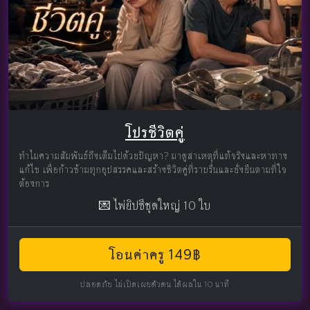
โปรชีวิตคู่
ทำไมความสัมพันธ์ถึงเต็มไปด้วยปัญหา? มาดูสาเหตุที่แท้จริงและหาทาง
แก้ไข เพื่อก้าวข้ามทุกอุปสรรคและสร้างชีวิตคู่ที่ราบรื่นและยั่งยืนตามที่ใจ
ต้องการ
💌 ไพ่ยิปซีชุดใหญ่ 10 ใบ
โอนค่าครู 149฿
ปลอดภัย ไม่เปิดเผยตัวตน ได้ผลใน 10 นาที