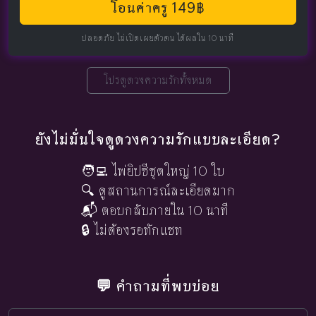
โอนค่าครู 149฿
ปลอดภัย ไม่เปิดเผยตัวตน ได้ผลใน 10 นาที
โปรดูดวงความรักทั้งหมด
ยังไม่มั่นใจดูดวงความรักแบบละเอียด?
🧑‍💻 ไพ่ยิปซีชุดใหญ่ 10 ใบ
🔍 ดูสถานการณ์ละเอียดมาก
📬 ตอบกลับภายใน 10 นาที
🔒 ไม่ต้องรอทักแชท
💬 คำถามที่พบบ่อย