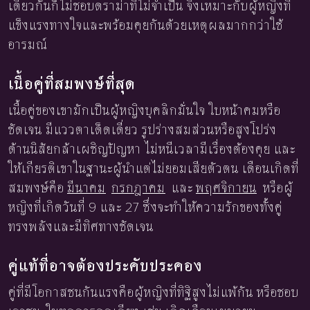
เดียวกันก็ไม่ชอบดราม่าที่ไม่จำเป็น จึงเหมาะกับผู้หญิงที่
แข็งแรงทางใจและพร้อมคุยกันด้วยเหตุผลมากกว่าใช้
อารมณ์
เนื้อคู่ที่สมพงษ์ที่สุด
เนื้อคู่ของเขามักเป็นผู้หญิงบุคลิกมั่นใจ ใบหน้าคมหรือ
ชัดเจน มีแววตาเด็ดเดี่ยว รูปร่างสมส่วนหรือสูงโปร่ง
ด้านนิสัยกล้าเผชิญปัญหา ไม่หนีเวลามีเรื่องต้องคุย และ
ให้เกียรติเขาในฐานะผู้นำแต่ไม่ยอมเสียตัวตน เดือนเกิดที่
สมพงษ์คือ
มีนาคม
กรกฎาคม
และ
พฤศจิกายน
หรือผู้
หญิงที่เกิดวันที่ 9 และ 27 ซึ่งจะทำให้ความรักของทั้งคู่
ทรงพลังและมีทิศทางชัดเจน
คู่แท้ที่อาจต้องประคับประคอง
คู่ที่มีโอกาสชนกันแรงคือผู้หญิงที่ทิฐิสูงไม่แพ้กัน หรือชอบ