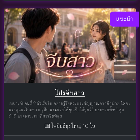
แนะนำ
โปรจีบสาว
เหมาะกับคนที่กำลังเริ่มจีบ อยากรู้จังหวะและสัญญาณจากอีกฝ่าย ไพ่จะ
ช่วยดูแนวโน้มความรู้สึก และช่วยให้คุณจีบได้ถูกวิธี บอกครบทั้งคำพูด
ท่าที และช่วงเวลาที่ควรจีบที่สุด
💌 ไพ่ยิปซีชุดใหญ่ 10 ใบ