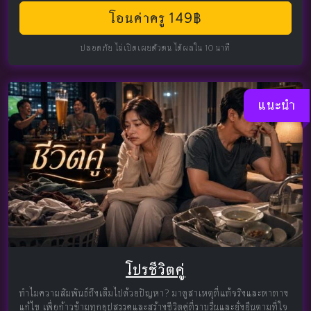
โอนค่าครู 149฿
ปลอดภัย ไม่เปิดเผยตัวตน ได้ผลใน 10 นาที
แนะนำ
โปรชีวิตคู่
ทำไมความสัมพันธ์ถึงเต็มไปด้วยปัญหา? มาดูสาเหตุที่แท้จริงและหาทาง
แก้ไข เพื่อก้าวข้ามทุกอุปสรรคและสร้างชีวิตคู่ที่ราบรื่นและยั่งยืนตามที่ใจ