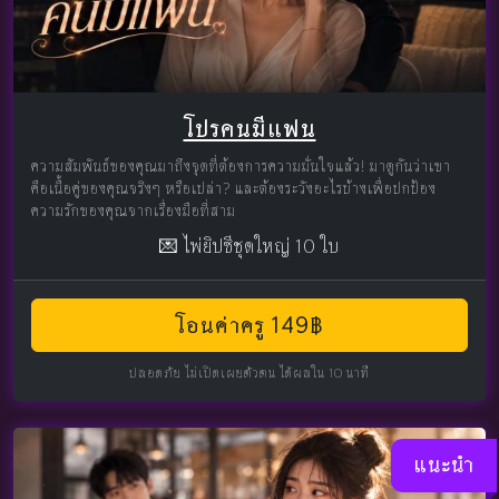
โปรคนมีแฟน
ความสัมพันธ์ของคุณมาถึงจุดที่ต้องการความมั่นใจแล้ว! มาดูกันว่าเขา
คือเนื้อคู่ของคุณจริงๆ หรือเปล่า? และต้องระวังอะไรบ้างเพื่อปกป้อง
ความรักของคุณจากเรื่องมือที่สาม
💌 ไพ่ยิปซีชุดใหญ่ 10 ใบ
โอนค่าครู 149฿
ปลอดภัย ไม่เปิดเผยตัวตน ได้ผลใน 10 นาที
แนะนำ