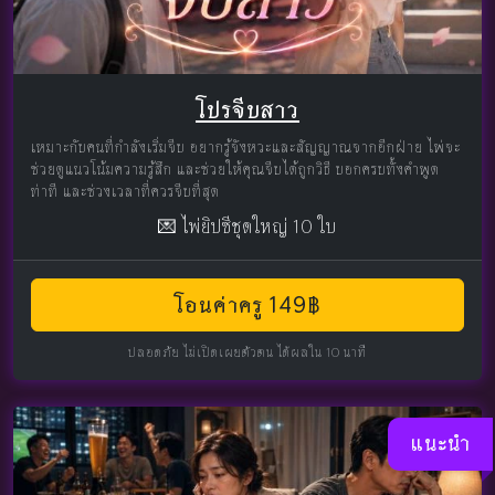
โปรจีบสาว
เหมาะกับคนที่กำลังเริ่มจีบ อยากรู้จังหวะและสัญญาณจากอีกฝ่าย ไพ่จะ
ช่วยดูแนวโน้มความรู้สึก และช่วยให้คุณจีบได้ถูกวิธี บอกครบทั้งคำพูด
ท่าที และช่วงเวลาที่ควรจีบที่สุด
💌 ไพ่ยิปซีชุดใหญ่ 10 ใบ
โอนค่าครู 149฿
ปลอดภัย ไม่เปิดเผยตัวตน ได้ผลใน 10 นาที
แนะนำ