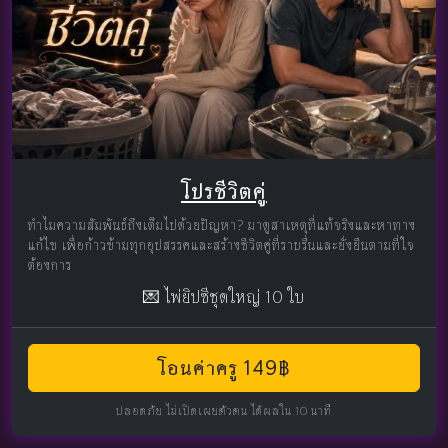
โปรชีวิตคู่
ทำไมความสัมพันธ์ถึงเต็มไปด้วยปัญหา? มาดูสาเหตุที่แท้จริงและหาทาง
แก้ไข เพื่อก้าวข้ามทุกอุปสรรคและสร้างชีวิตคู่ที่ราบรื่นและยั่งยืนตามที่ใจ
ต้องการ
💌 ไพ่ยิปซีชุดใหญ่ 10 ใบ
โอนค่าครู 149฿
ปลอดภัย ไม่เปิดเผยตัวตน ได้ผลใน 10 นาที