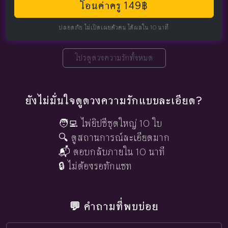
โอนค่าครู 149฿
ปลอดภัย ไม่เปิดเผยตัวตน ได้ผลใน 10 นาที
โปรดูดวงความรักทั้งหมด
ยังไม่มั่นใจดูดวงความรักแบบละเอียด?
🧑‍💻 ไพ่ยิปซีชุดใหญ่ 10 ใบ
🔍 ดูสถานการณ์ละเอียดมาก
📬 ตอบกลับภายใน 10 นาที
🔒 ไม่ต้องรอทักแชท
💬 คำถามที่พบบ่อย