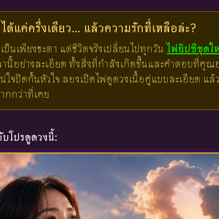
ด้แค่ครึ่งเดียว... แล้วความรักที่เหลือล่ะ?
เป็นเพียงชะตา แต่ชีวิตจริงเปลี่ยนไปทุกวัน
ไพ่ยิปซีชุดใ
ี้อย่างละเอียด ทั้งสิ่งที่กำลังเกิดขึ้นและคำตอบที่คุณอย
น่ใจปิดกั้นหัวใจ ลองเปิดไพ่ดูดวงเนื้อคู่แบบละเอียด แ
มากกว่าที่เคย
บโปรดูดวงนี้: