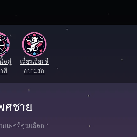
ื้อคู่
เสี่ยงเซียมซี
าศี
ความรัก
 เพศชาย
งานเพศที่คุณเลือก