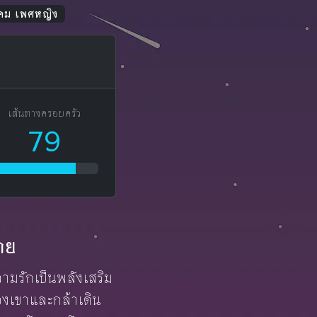
าคม เพศหญิง
เส้นทางครอบครัว
79
าย
วามรักเป็นพลังเสริม
พของเขาและกล้าเดิน