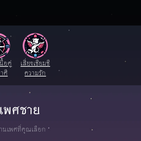
ื้อคู่
เสี่ยงเซียมซี
าศี
ความรัก
ม เพศชาย
งานเพศที่คุณเลือก