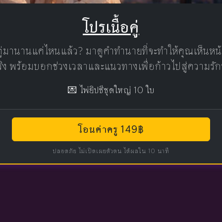
โปรเนื้อคู่
คู่มานานแค่ไหนแล้ว? มาดูคำทำนายที่จะทำให้คุณเห็นห
แท้จริง พร้อมบอกช่วงเวลาและแนวทางเพื่อก้าวไปสู่ความรัก
💌 ไพ่ยิปซีชุดใหญ่ 10 ใบ
โอนค่าครู 149฿
ปลอดภัย ไม่เปิดเผยตัวตน ได้ผลใน 10 นาที