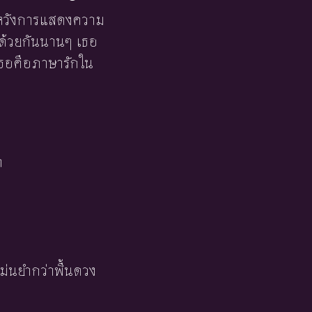
หวังการแสดงความ
่ด้วยกันนานๆ เธอ
งเธอคือภาษารักใน
า
ม่นยำกว่าพื้นดวง