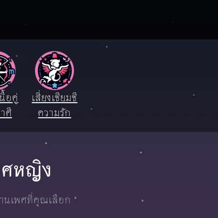
ื้อคู่
เสี่ยงเซียมซี
าศี
ความรัก
เพศหญิง
งานเพศที่คุณเลือก