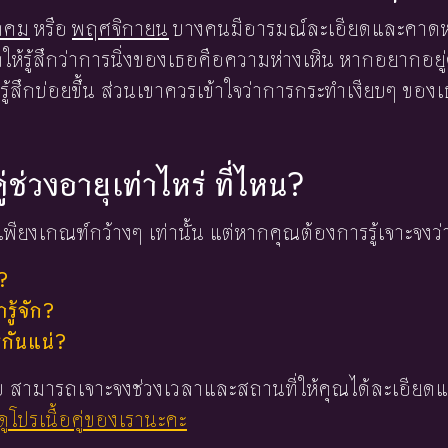
ฎาคม
หรือ
พฤศจิกายน
บางคนมีอารมณ์ละเอียดและคาด
ให้รู้สึกว่าการนิ่งของเธอคือความห่างเหิน หากอยากอยู
รู้สึกบ่อยขึ้น ส่วนเขาควรเข้าใจว่าการกระทำเงียบๆ ขอ
ู่ช่วงอายุเท่าไหร่ ที่ไหน?
พียงเกณฑ์กว้างๆ เท่านั้น แต่หากคุณต้องการรู้เจาะจงว่
?
ู้จัก?
่กันแน่?
 ใบ สามารถเจาะจงช่วงเวลาและสถานที่ให้คุณได้ละเอียดแ
ูโปรเนื้อคู่ของเรานะคะ