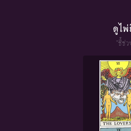
ดูไพ
"ชี้ช่