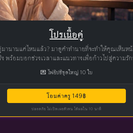
โปรเนื้อคู่
คู่มานานแค่ไหนแล้ว? มาดูคำทำนายที่จะทำให้คุณเห็นห
แท้จริง พร้อมบอกช่วงเวลาและแนวทางเพื่อก้าวไปสู่ความรัก
💌 ไพ่ยิปซีชุดใหญ่ 10 ใบ
โอนค่าครู 149฿
ปลอดภัย ไม่เปิดเผยตัวตน ได้ผลใน 10 นาที