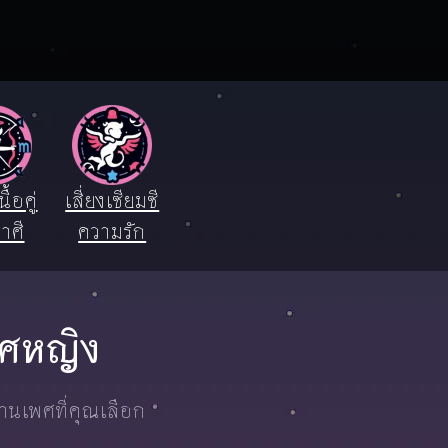
ื้อคู่
เสี่ยงเซียมซี
าศี
ความรัก
เพศหญิง
งานเพศที่คุณเลือก