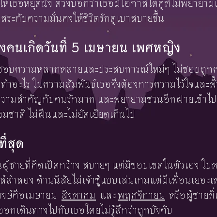
ห้เธอหยุดนิ่ง ดวงบอกว่าเธอมีโอกาสได้คู่ที่ไม่พยายามเ
สระกับความมั่นคงให้ชีวิตรักดูเบาสบายขึ้น
งคนเกิดวันที่ 5 เมษายน เพศหญิง
 ชอบความหลากหลายและประสบการณ์ใหม่ๆ ไม่ชอบถูกคว
ไหน ทำอะไร ในความสัมพันธ์เธอจึงต้องการความไว้ใจและพื
ให้ความสำคัญกับคนรักมาก และพยายามชวนอีกฝ่ายเข้าไป
มชาติ ไม่ฝืนและไม่ยัดเยียดเกินไป
ที่สุด
็นผู้ชายที่คิดเปิดกว้าง สบายๆ แต่มีขอบเขตในตัวเอง ใบ
์ลำลอง ด้านนิสัยไม่เจ้าชู้แบบเล่นเกมแต่มีเพื่อนเยอะเ
มพงษ์คือเมษายน
สิงหาคม
และ
พฤศจิกายน
หรือผู้ชายที่
ออกเดินทางไปกับเธอโดยไม่รู้สึกว่าถูกบังคับ