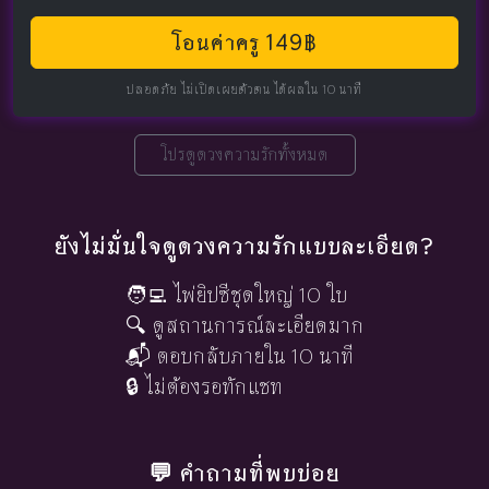
โอนค่าครู 149฿
ปลอดภัย ไม่เปิดเผยตัวตน ได้ผลใน 10 นาที
โปรดูดวงความรักทั้งหมด
ยังไม่มั่นใจดูดวงความรักแบบละเอียด?
🧑‍💻 ไพ่ยิปซีชุดใหญ่ 10 ใบ
🔍 ดูสถานการณ์ละเอียดมาก
📬 ตอบกลับภายใน 10 นาที
🔒 ไม่ต้องรอทักแชท
💬 คำถามที่พบบ่อย