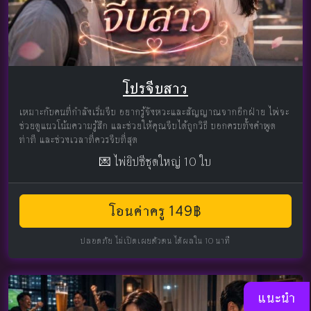
โปรจีบสาว
เหมาะกับคนที่กำลังเริ่มจีบ อยากรู้จังหวะและสัญญาณจากอีกฝ่าย ไพ่จะ
ช่วยดูแนวโน้มความรู้สึก และช่วยให้คุณจีบได้ถูกวิธี บอกครบทั้งคำพูด
ท่าที และช่วงเวลาที่ควรจีบที่สุด
💌 ไพ่ยิปซีชุดใหญ่ 10 ใบ
โอนค่าครู 149฿
ปลอดภัย ไม่เปิดเผยตัวตน ได้ผลใน 10 นาที
แนะนำ