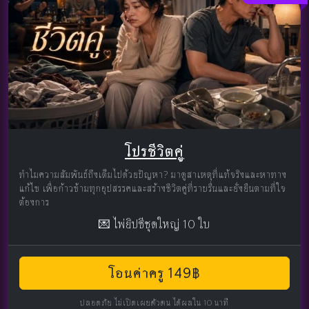
โปรชีวิตคู่
ทำไมความสัมพันธ์ถึงเต็มไปด้วยปัญหา? มาดูสาเหตุที่แท้จริงและหาทาง
แก้ไข เพื่อก้าวข้ามทุกอุปสรรคและสร้างชีวิตคู่ที่ราบรื่นและยั่งยืนตามที่ใจ
ต้องการ
💌 ไพ่ยิปซีชุดใหญ่ 10 ใบ
โอนค่าครู 149฿
ปลอดภัย ไม่เปิดเผยตัวตน ได้ผลใน 10 นาที