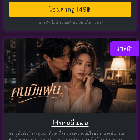
โอนค่าครู 149฿
ปลอดภัย ไม่เปิดเผยตัวตน ได้ผลใน 10 นาที
แนะนำ
โปรคนมีแฟน
ความสัมพันธ์ของคุณมาถึงจุดที่ต้องการความมั่นใจแล้ว! มาดูกันว่าเขา
คือเนื้อคู่ของคุณจริงๆ หรือเปล่า? และต้องระวังอะไรบ้างเพื่อปกป้อง