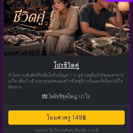
โปรชีวิตคู่
ทำไมความสัมพันธ์ถึงเต็มไปด้วยปัญหา? มาดูสาเหตุที่แท้จริงและหาทาง
แก้ไข เพื่อก้าวข้ามทุกอุปสรรคและสร้างชีวิตคู่ที่ราบรื่นและยั่งยืนตามที่ใจ
ต้องการ
💌 ไพ่ยิปซีชุดใหญ่ 10 ใบ
โอนค่าครู 149฿
ปลอดภัย ไม่เปิดเผยตัวตน ได้ผลใน 10 นาที