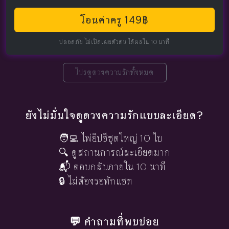
โอนค่าครู 149฿
ปลอดภัย ไม่เปิดเผยตัวตน ได้ผลใน 10 นาที
โปรดูดวงความรักทั้งหมด
ยังไม่มั่นใจดูดวงความรักแบบละเอียด?
🧑‍💻 ไพ่ยิปซีชุดใหญ่ 10 ใบ
🔍 ดูสถานการณ์ละเอียดมาก
📬 ตอบกลับภายใน 10 นาที
🔒 ไม่ต้องรอทักแชท
💬 คำถามที่พบบ่อย