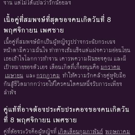
งาน แต่ไม่ได้แปลว่ารักน้อยลง
เนื้อคู่ที่สมพงษ์ที่สุดของคนเกิดวันที่ 8
พฤศจิกายน เพศชาย
เนื้อคู่ที่สมพงษ์มักเป็นผู้หญิงรูปร่างกระฉับกระเฉง
หน้าตามีความมั่นใจ ท่าทางเข้มแข็งแต่แฝงความอ่อนโยน
เธอเข้าใจโลกการทำงาน เคารพความฝันของคุณ และมี
เป้าหมายของตัวเอง เดือนเกิดที่เกื้อหนุนคือ
มกราคม
เมษายน
และ
กรกฎาคม
ทำให้ความรักคล้ายคู่หูจับมือ
กันสู้ชีวิตมากกว่ารอให้ใครคนใดคนหนึ่งรับภาระเพียง
ลำพัง
คู่แท้ที่อาจต้องประคับประคองของคนเกิดวัน
ที่ 8 พฤศจิกายน เพศชาย
คู่ที่ต้องระวังคือผู้หญิงที่
เกิดเดือนกุมภาพันธ์
พฤษภาคม