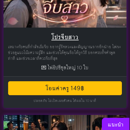
โปรจีบสาว
เหมาะกับคนที่กำลังเริ่มจีบ อยากรู้จังหวะและสัญญาณจากอีกฝ่าย ไพ่จะ
ช่วยดูแนวโน้มความรู้สึก และช่วยให้คุณจีบได้ถูกวิธี บอกครบทั้งคำพูด
ท่าที และช่วงเวลาที่ควรจีบที่สุด
💌 ไพ่ยิปซีชุดใหญ่ 10 ใบ
โอนค่าครู 149฿
ปลอดภัย ไม่เปิดเผยตัวตน ได้ผลใน 10 นาที
แนะนำ