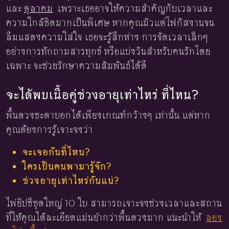
และ
ตุลาคม
เพราะเธออาจให้ความสำคัญกับเวลาและ
ความใกล้ชิดมากเป็นพิเศษ หากคุณมัวแต่โฟกัสงานจน
ลืมแสดงความใส่ใจ เธอจะรู้สึกห่าง การจัดเวลาเล็กๆ
อย่างการทักถามสารทุกข์ หรือแบ่งวันสำหรับคนรักโดย
เฉพาะ จะช่วยรักษาความสัมพันธ์ได้ดี
จะได้พบเนื้อคู่ช่วงอายุเท่าไหร่ ที่ไหน?
พื้นดวงชะตาบอกได้เพียงเกณฑ์กว้างๆ เท่านั้น แต่หาก
คุณต้องการรู้เจาะจงว่า
จะเจอกันที่ไหน?
ใครเป็นคนพามารู้จัก?
ช่วงอายุเท่าไหร่กันแน่?
ไพ่ยิปซีชุดใหญ่ 10 ใบ สามารถเจาะจงช่วงเวลาและสถาน
ที่ให้คุณได้ละเอียดแม่นยำกว่าพื้นดวงมาก แนะนำให้
ลอง