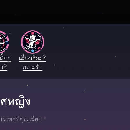
ื้อคู่
เสี่ยงเซียมซี
าศี
ความรัก
เพศหญิง
งานเพศที่คุณเลือก