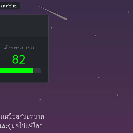
ม เพศชาย
เส้นทางครอบครัว
82
ิ่มเหนื่อยกับบทบาท
และดูแลไม่แพ้ใคร