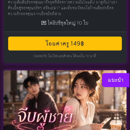
ความสัมพันธ์ของคุณมาถึงจุดที่ต้องการความมั่นใจแล้ว! มาดูกันว่าเขา
คือเนื้อคู่ของคุณจริงๆ หรือเปล่า? และต้องระวังอะไรบ้างเพื่อปกป้อง
ความรักของคุณจากเรื่องมือที่สาม
💌 ไพ่ยิปซีชุดใหญ่ 10 ใบ
โอนค่าครู 149฿
ปลอดภัย ไม่เปิดเผยตัวตน ได้ผลใน 10 นาที
แนะนำ