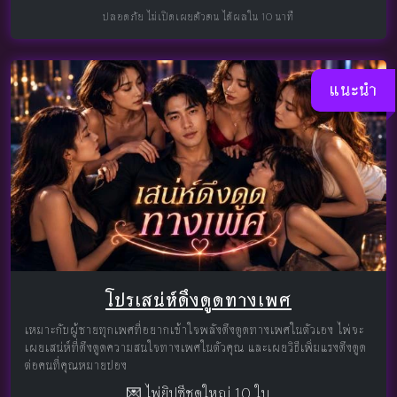
ปลอดภัย ไม่เปิดเผยตัวตน ได้ผลใน 10 นาที
แนะนำ
โปรเสน่ห์ดึงดูดทางเพศ
เหมาะกับผู้ชายทุกเพศที่อยากเข้าใจพลังดึงดูดทางเพศในตัวเอง ไพ่จะ
เผยเสน่ห์ที่ดึงดูดความสนใจทางเพศในตัวคุณ และเผยวิธีเพิ่มแรงดึงดูด
ต่อคนที่คุณหมายปอง
💌 ไพ่ยิปซีชุดใหญ่ 10 ใบ