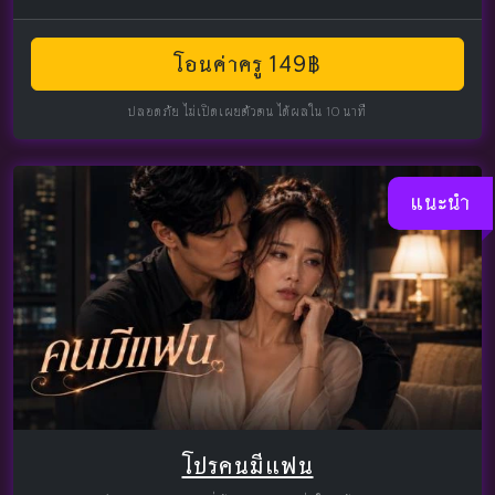
โอนค่าครู 149฿
ปลอดภัย ไม่เปิดเผยตัวตน ได้ผลใน 10 นาที
แนะนำ
โปรคนมีแฟน