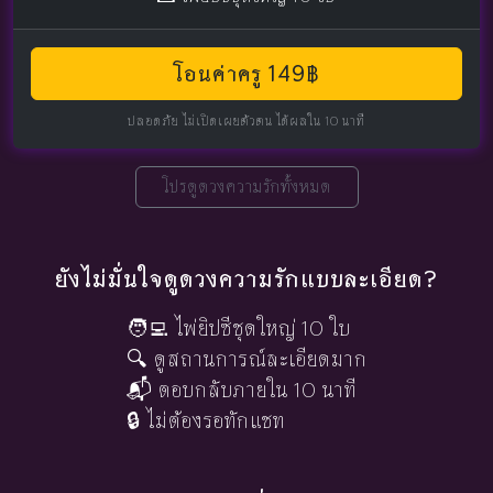
โอนค่าครู 149฿
ปลอดภัย ไม่เปิดเผยตัวตน ได้ผลใน 10 นาที
โปรดูดวงความรักทั้งหมด
ยังไม่มั่นใจดูดวงความรักแบบละเอียด?
🧑‍💻 ไพ่ยิปซีชุดใหญ่ 10 ใบ
🔍 ดูสถานการณ์ละเอียดมาก
📬 ตอบกลับภายใน 10 นาที
🔒 ไม่ต้องรอทักแชท