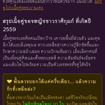
ที่ให้คุณได้ละเอียดแม่นยำกว่าพื้นดวงมาก แนะนำให้
ลอง
ดูโปรเนื้อคู่ของเรานะคะ
สรุปเนื้อคู่ของหญิงชาวราศีกุมภ์ ที่เกิดปี
2559
เนื้อคู่ของเธอคือคนเปิดกว้าง เคารพพื้นที่ส่วนตัว และคุย
ลึกได้แบบมีเหตุผล หากเธอสื่อสารความรู้สึกชัดขึ้นและ
รักษาความสม่ำเสมอ ความรักจะยืนยาว เมื่อเลือกคนที่
เป็นเพื่อนคู่คิดและตั้งขอบเขตดี ความสัมพันธ์จะมั่นคง
และเติบโตไปพร้อมความเป็นตัวเองของทั้งคู่ได้จริง
💔 พื้นดวงบอกได้แค่ครึ่งเดียว... แล้วความ
รักที่เหลือล่ะ?
พื้นดวงจากวันเกิดเป็นเพียงชะตา แต่ชีวิตจริงเปลี่ยน
ไปทุกวัน
ไพ่ยิปซีชุดใหญ่ 10 ใบ
จะเปิดเผยพลังใน