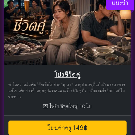
แนะนำ
โปรชีวิตคู่
ทำไมความสัมพันธ์ถึงเต็มไปด้วยปัญหา? มาดูสาเหตุที่แท้จริงและหาทาง
แก้ไข เพื่อก้าวข้ามทุกอุปสรรคและสร้างชีวิตคู่ที่ราบรื่นและยั่งยืนตามที่ใจ
ต้องการ
💌 ไพ่ยิปซีชุดใหญ่ 10 ใบ
โอนค่าครู 149฿