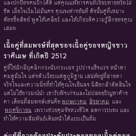
และปกป้องคนรักได้ดี แต่คุณแพ้ทางคนที่เงียบหายหรือไม่
ชัด เมื่อใจเริ่มไม่มั่นคง คุณจะห่างทันที ดังนั้นคู่ที่เหมาะ
ต้องซื่อสัตย์ พูดให้เคลียร์ และให้เกียรติความรู้สึกของคุณ
เสมอ
เนื้อคู่ที่สมพงษ์ที่สุดของเนื้อคู่ของหญิงชาว
ราศีเมษ ที่เกิดปี 2512
คู่ที่ใช่มักมีบุคลิกกระฉับกระเฉง รูปร่างแข็งแรง หน้าตา
คมดูมั่นใจ แต่งตัวเรียบแต่ดูภูมิฐาน เสน่ห์อยู่ที่สายตา
จริงใจและความนิ่งที่ทำให้คุณใจเย็นลง นิสัยกล้าตัดสินใจ
แต่ไม่ใช้อารมณ์นำ เขารับฟังเก่งและไม่ปล่อยปัญหาค้าง
คา เดือนที่สมพงษ์เด่นคือ
พฤษภาคม
สิงหาคม
และ
พฤศจิกายน
เพราะช่วยคุมจังหวะชีวิต ลดการปะทะ และ
ทำให้ความสัมพันธ์เดินหน้าได้แบบเป็นทีม
คู่แท้ที่อาจต้องประคับประคองของเนื้อคู่ของ