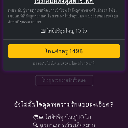
โปรเสน่ห์ดึงดูดทางเพศ
เหมาะกับผู้ชายทุกเพศที่อยากเข้าใจพลังดึงดูดทางเพศในตัวเอง ไพ่จะ
เผยเสน่ห์ที่ดึงดูดความสนใจทางเพศในตัวคุณ และเผยวิธีเพิ่มแรงดึงดูด
ต่อคนที่คุณหมายปอง
💌 ไพ่ยิปซีชุดใหญ่ 10 ใบ
โอนค่าครู 149฿
ปลอดภัย ไม่เปิดเผยตัวตน ได้ผลใน 10 นาที
โปรดูดวงความรักทั้งหมด
ยังไม่มั่นใจดูดวงความรักแบบละเอียด?
🧑‍💻 ไพ่ยิปซีชุดใหญ่ 10 ใบ
🔍 ดูสถานการณ์ละเอียดมาก