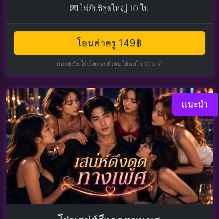
💌 ไพ่ยิปซีชุดใหญ่ 10 ใบ
โอนค่าครู 149฿
ปลอดภัย ไม่เปิดเผยตัวตน ได้ผลใน 10 นาที
แนะนำ