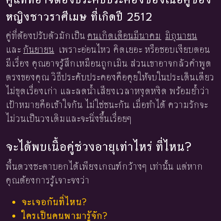
หญิงชาวราศีเมษ ที่เกิดปี 2512
คู่ที่ต้องปรับตัวมักเป็น
คนเกิดเดือนมีนาคม
มิถุนายน
และ
กันยายน
เพราะอ่อนไหว คิดเยอะ หรือชอบเงียบตอน
มีเรื่อง คุณอาจรู้สึกเหมือนถูกเมิน ส่วนเขาอาจกลัวคำพูด
ตรงของคุณ วิธีประคับประคองคือคุยให้จบในประเด็นเดียว
ไม่ขุดเรื่องเก่า และลดน้ำเสียงเวลาหงุดหงิด พร้อมย้ำว่า
เป้าหมายคือเข้าใจกัน ไม่ใช่ชนะกัน เมื่อทำได้ ความรักจะ
ไม่วนเป็นวงเดิมและจะนิ่งขึ้นเรื่อยๆ
จะได้พบเนื้อคู่ช่วงอายุเท่าไหร่ ที่ไหน?
พื้นดวงชะตาบอกได้เพียงเกณฑ์กว้างๆ เท่านั้น แต่หาก
คุณต้องการรู้เจาะจงว่า
จะเจอกันที่ไหน?
ใครเป็นคนพามารู้จัก?