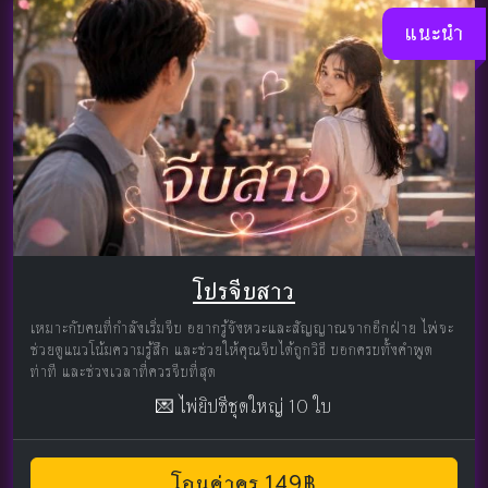
แนะนำ
โปรจีบสาว
เหมาะกับคนที่กำลังเริ่มจีบ อยากรู้จังหวะและสัญญาณจากอีกฝ่าย ไพ่จะ
ช่วยดูแนวโน้มความรู้สึก และช่วยให้คุณจีบได้ถูกวิธี บอกครบทั้งคำพูด
ท่าที และช่วงเวลาที่ควรจีบที่สุด
💌 ไพ่ยิปซีชุดใหญ่ 10 ใบ
โอนค่าครู 149฿