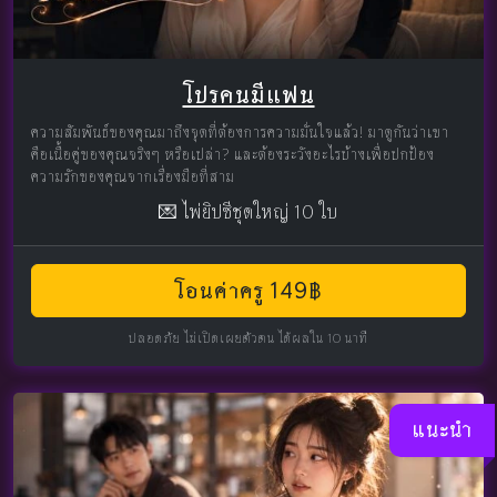
โปรคนมีแฟน
ความสัมพันธ์ของคุณมาถึงจุดที่ต้องการความมั่นใจแล้ว! มาดูกันว่าเขา
คือเนื้อคู่ของคุณจริงๆ หรือเปล่า? และต้องระวังอะไรบ้างเพื่อปกป้อง
ความรักของคุณจากเรื่องมือที่สาม
💌 ไพ่ยิปซีชุดใหญ่ 10 ใบ
โอนค่าครู 149฿
ปลอดภัย ไม่เปิดเผยตัวตน ได้ผลใน 10 นาที
แนะนำ