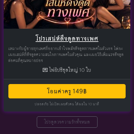
โปรเสน่ห์ดึงดูดทางเพศ
เหมาะกับผู้ชายทุกเพศที่อยากเข้าใจพลังดึงดูดทางเพศในตัวเอง ไพ่จะ
เผยเสน่ห์ที่ดึงดูดความสนใจทางเพศในตัวคุณ และเผยวิธีเพิ่มแรงดึงดูด
ต่อคนที่คุณหมายปอง
💌 ไพ่ยิปซีชุดใหญ่ 10 ใบ
โอนค่าครู 149฿
ปลอดภัย ไม่เปิดเผยตัวตน ได้ผลใน 10 นาที
โปรดูดวงความรักทั้งหมด