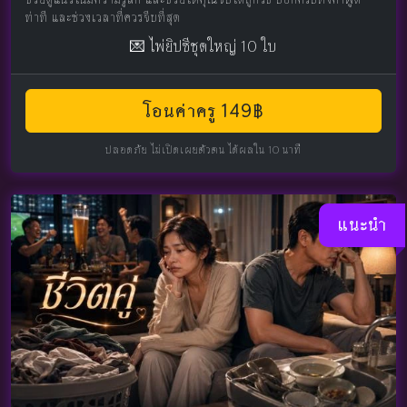
ท่าที และช่วงเวลาที่ควรจีบที่สุด
💌 ไพ่ยิปซีชุดใหญ่ 10 ใบ
โอนค่าครู 149฿
ปลอดภัย ไม่เปิดเผยตัวตน ได้ผลใน 10 นาที
แนะนำ