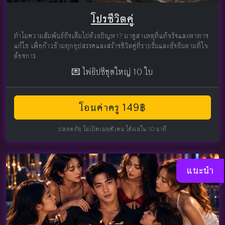
โปรชีวิตคู่
ทำไมความสัมพันธ์ถึงเต็มไปด้วยปัญหา? มาดูสาเหตุที่แท้จริงและหาทาง
แก้ไข เพื่อก้าวข้ามทุกอุปสรรคและสร้างชีวิตคู่ที่ราบรื่นและยั่งยืนตามที่ใจ
ต้องการ
💌 ไพ่ยิปซีชุดใหญ่ 10 ใบ
โอนค่าครู 149฿
ปลอดภัย ไม่เปิดเผยตัวตน ได้ผลใน 10 นาที
แนะนำ