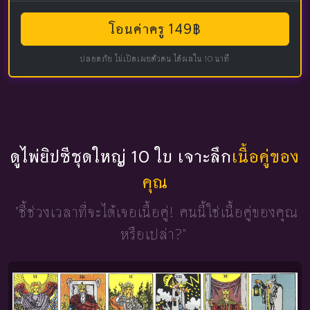
โอนค่าครู 149฿
ปลอดภัย ไม่เปิดเผยตัวตน ได้ผลใน 10 นาที
ดูไพ่ยิปซีชุดใหญ่ 10 ใบ เจาะลึก
เนื้อคู่ของ
คุณ
"ชี้ช่วงเวลาที่จะได้เจอเนื้อคู่!
คนนี้ใช่เนื้อคู่ของคุณ
หรือเปล่า?"