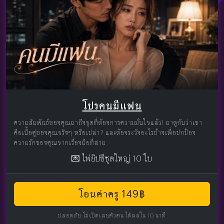
โปรคนมีแฟน
ความสัมพันธ์ของคุณมาถึงจุดที่ต้องการความมั่นใจแล้ว! มาดูกันว่าเขา
คือเนื้อคู่ของคุณจริงๆ หรือเปล่า? และต้องระวังอะไรบ้างเพื่อปกป้อง
ความรักของคุณจากเรื่องมือที่สาม
💌 ไพ่ยิปซีชุดใหญ่ 10 ใบ
โอนค่าครู 149฿
ปลอดภัย ไม่เปิดเผยตัวตน ได้ผลใน 10 นาที