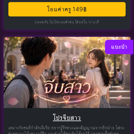
โอนค่าครู 149฿
ปลอดภัย ไม่เปิดเผยตัวตน ได้ผลใน 10 นาที
แนะนำ
โปรจีบสาว
เหมาะกับคนที่กำลังเริ่มจีบ อยากรู้จังหวะและสัญญาณจากอีกฝ่าย ไพ่จะ
ช่วยดูแนวโน้มความรู้สึก และช่วยให้คุณจีบได้ถูกวิธี บอกครบทั้งคำพูด