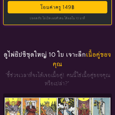
โอนค่าครู 149฿
ปลอดภัย ไม่เปิดเผยตัวตน ได้ผลใน 10 นาที
ดูไพ่ยิปซีชุดใหญ่ 10 ใบ เจาะลึก
เนื้อคู่ของ
คุณ
"ชี้ช่วงเวลาที่จะได้เจอเนื้อคู่!
คนนี้ใช่เนื้อคู่ของคุณ
หรือเปล่า?"