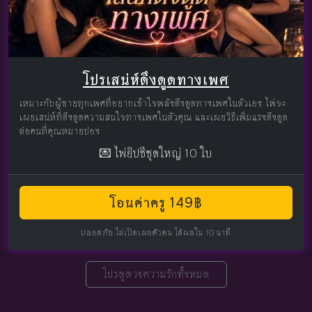
โปรเสน่ห์ดึงดูดทางเพศ
เหมาะกับผู้ชายทุกเพศที่อยากเข้าใจพลังดึงดูดทางเพศในตัวเอง ไพ่จะ
เผยเสน่ห์ที่ดึงดูดความสนใจทางเพศในตัวคุณ และเผยวิธีเพิ่มแรงดึงดูด
ต่อคนที่คุณหมายปอง
💌 ไพ่ยิปซีชุดใหญ่ 10 ใบ
โอนค่าครู 149฿
ปลอดภัย ไม่เปิดเผยตัวตน ได้ผลใน 10 นาที
โปรดูดวงความรักทั้งหมด