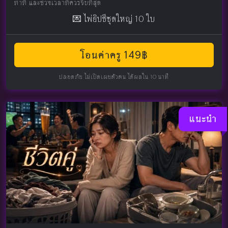
ท่าที และช่วงเวลาที่ควรจีบที่สุด
💌 ไพ่ยิปซีชุดใหญ่ 10 ใบ
โอนค่าครู 149฿
ปลอดภัย ไม่เปิดเผยตัวตน ได้ผลใน 10 นาที
แนะนำ