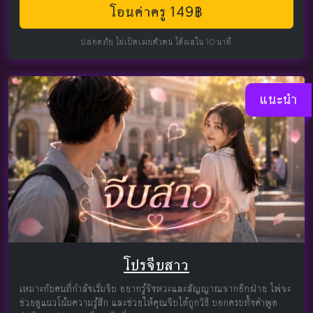
โอนค่าครู 149฿
ปลอดภัย ไม่เปิดเผยตัวตน ได้ผลใน 10 นาที
แนะนำ
โปรจีบสาว
เหมาะกับคนที่กำลังเริ่มจีบ อยากรู้จังหวะและสัญญาณจากอีกฝ่าย ไพ่จะ
ช่วยดูแนวโน้มความรู้สึก และช่วยให้คุณจีบได้ถูกวิธี บอกครบทั้งคำพูด