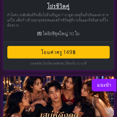
โปรชีวิตคู่
ทำไมความสัมพันธ์ถึงเต็มไปด้วยปัญหา? มาดูสาเหตุที่แท้จริงและหาทาง
แก้ไข เพื่อก้าวข้ามทุกอุปสรรคและสร้างชีวิตคู่ที่ราบรื่นและยั่งยืนตามที่ใจ
ต้องการ
💌 ไพ่ยิปซีชุดใหญ่ 10 ใบ
โอนค่าครู 149฿
ปลอดภัย ไม่เปิดเผยตัวตน ได้ผลใน 10 นาที
แนะนำ