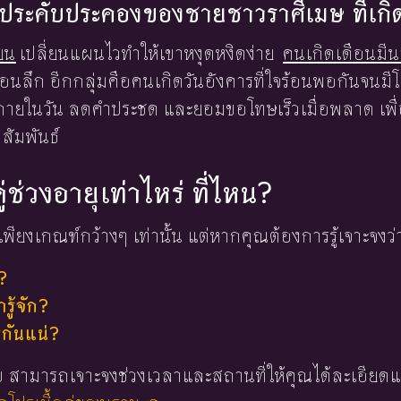
้องประคับประคองของชายชาวราศีเมษ ที่เก
ยน
เปลี่ยนแผนไวทำให้เขาหงุดหงิดง่าย
คนเกิดเดือนมี
นลึก อีกกลุ่มคือคนเกิดวันอังคารที่ใจร้อนพอกันจนมีโ
ายในวัน ลดคำประชด และยอมขอโทษเร็วเมื่อพลาด เพื่อไ
ัมพันธ์
ู่ช่วงอายุเท่าไหร่ ที่ไหน?
พียงเกณฑ์กว้างๆ เท่านั้น แต่หากคุณต้องการรู้เจาะจงว่
?
ู้จัก?
่กันแน่?
 ใบ สามารถเจาะจงช่วงเวลาและสถานที่ให้คุณได้ละเอียดแ