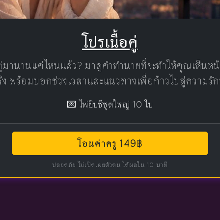
โปรเนื้อคู่
คู่มานานแค่ไหนแล้ว? มาดูคำทำนายที่จะทำให้คุณเห็นห
แท้จริง พร้อมบอกช่วงเวลาและแนวทางเพื่อก้าวไปสู่ความรัก
💌 ไพ่ยิปซีชุดใหญ่ 10 ใบ
โอนค่าครู 149฿
ปลอดภัย ไม่เปิดเผยตัวตน ได้ผลใน 10 นาที