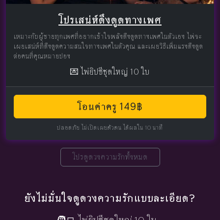
โปรเสน่ห์ดึงดูดทางเพศ
เหมาะกับผู้ชายทุกเพศที่อยากเข้าใจพลังดึงดูดทางเพศในตัวเอง ไพ่จะ
เผยเสน่ห์ที่ดึงดูดความสนใจทางเพศในตัวคุณ และเผยวิธีเพิ่มแรงดึงดูด
ต่อคนที่คุณหมายปอง
💌 ไพ่ยิปซีชุดใหญ่ 10 ใบ
โอนค่าครู 149฿
ปลอดภัย ไม่เปิดเผยตัวตน ได้ผลใน 10 นาที
โปรดูดวงความรักทั้งหมด
ยังไม่มั่นใจดูดวงความรักแบบละเอียด?