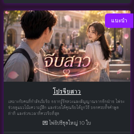
แนะนำ
โปรจีบสาว
เหมาะกับคนที่กำลังเริ่มจีบ อยากรู้จังหวะและสัญญาณจากอีกฝ่าย ไพ่จะ
ช่วยดูแนวโน้มความรู้สึก และช่วยให้คุณจีบได้ถูกวิธี บอกครบทั้งคำพูด
ท่าที และช่วงเวลาที่ควรจีบที่สุด
💌 ไพ่ยิปซีชุดใหญ่ 10 ใบ