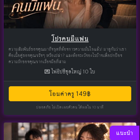
โปรคนมีแฟน
ความสัมพันธ์ของคุณมาถึงจุดที่ต้องการความมั่นใจแล้ว! มาดูกันว่าเขา
คือเนื้อคู่ของคุณจริงๆ หรือเปล่า? และต้องระวังอะไรบ้างเพื่อปกป้อง
ความรักของคุณจากเรื่องมือที่สาม
💌 ไพ่ยิปซีชุดใหญ่ 10 ใบ
โอนค่าครู 149฿
ปลอดภัย ไม่เปิดเผยตัวตน ได้ผลใน 10 นาที
แนะนำ