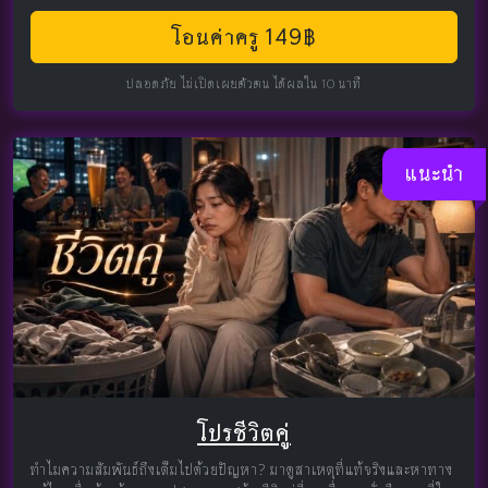
โอนค่าครู 149฿
ปลอดภัย ไม่เปิดเผยตัวตน ได้ผลใน 10 นาที
แนะนำ
โปรชีวิตคู่
ทำไมความสัมพันธ์ถึงเต็มไปด้วยปัญหา? มาดูสาเหตุที่แท้จริงและหาทาง