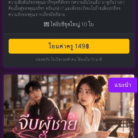
ความสัมพันธ์ของคุณมาถึงจุดที่ต้องการความมั่นใจแล้ว! มาดูกันว่าเขา
คือเนื้อคู่ของคุณจริงๆ หรือเปล่า? และต้องระวังอะไรบ้างเพื่อปกป้อง
ความรักของคุณจากเรื่องมือที่สาม
💌 ไพ่ยิปซีชุดใหญ่ 10 ใบ
โอนค่าครู 149฿
ปลอดภัย ไม่เปิดเผยตัวตน ได้ผลใน 10 นาที
แนะนำ