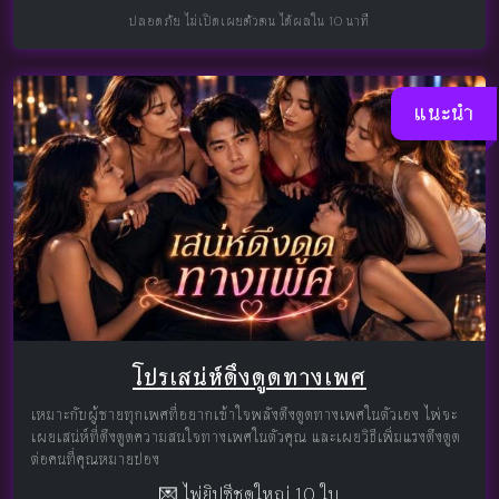
ปลอดภัย ไม่เปิดเผยตัวตน ได้ผลใน 10 นาที
แนะนำ
โปรเสน่ห์ดึงดูดทางเพศ
เหมาะกับผู้ชายทุกเพศที่อยากเข้าใจพลังดึงดูดทางเพศในตัวเอง ไพ่จะ
เผยเสน่ห์ที่ดึงดูดความสนใจทางเพศในตัวคุณ และเผยวิธีเพิ่มแรงดึงดูด
ต่อคนที่คุณหมายปอง
💌 ไพ่ยิปซีชุดใหญ่ 10 ใบ