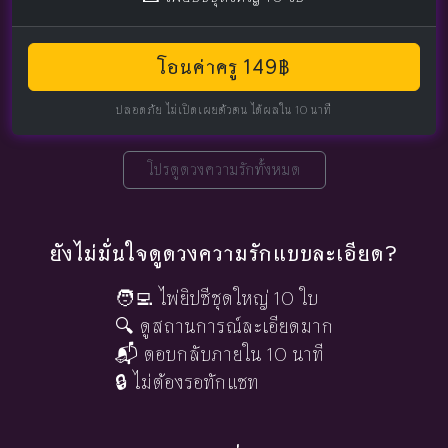
โอนค่าครู 149฿
ปลอดภัย ไม่เปิดเผยตัวตน ได้ผลใน 10 นาที
โปรดูดวงความรักทั้งหมด
ยังไม่มั่นใจดูดวงความรักแบบละเอียด?
🧑‍💻 ไพ่ยิปซีชุดใหญ่ 10 ใบ
🔍 ดูสถานการณ์ละเอียดมาก
📬 ตอบกลับภายใน 10 นาที
🔒 ไม่ต้องรอทักแชท