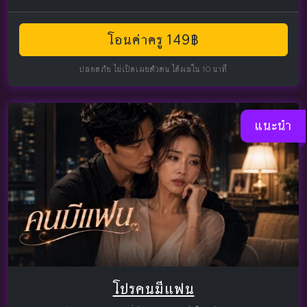
โอนค่าครู 149฿
ปลอดภัย ไม่เปิดเผยตัวตน ได้ผลใน 10 นาที
แนะนำ
โปรคนมีแฟน