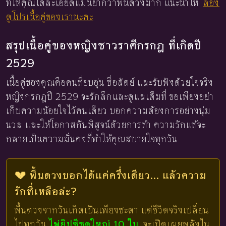
ที่ให้คุณได้ละเอียดแม่นยำกว่าพื้นดวงมาก แนะนำให้
ลอง
ดูโปรเนื้อคู่ของเรานะคะ
สรุปเนื้อคู่ของหญิงชาวราศีกรกฎ ที่เกิดปี
2529
เนื้อคู่ของคุณคือคนที่อบอุ่น ซื่อสัตย์ และรับฟังด้วยใจจริง
หญิงกรกฎปี 2529 จะรักลึกและดูแลเต็มที่ ขอเพียงอย่า
เก็บความน้อยใจไว้คนเดียว บอกความต้องการอย่างนุ่ม
นวล และให้โอกาสกันพิสูจน์ด้วยการทำ ความรักแท้จะ
กลายเป็นความมั่นคงที่ทำให้คุณสบายใจทุกวัน
💔 พื้นดวงบอกได้แค่ครึ่งเดียว... แล้วความ
รักที่เหลือล่ะ?
พื้นดวงจากวันเกิดเป็นเพียงชะตา แต่ชีวิตจริงเปลี่ยน
ไปทุกวัน
ไพ่ยิปซีชุดใหญ่ 10 ใบ
จะเปิดเผยพลังใน