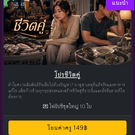
แนะนำ
โปรชีวิตคู่
ทำไมความสัมพันธ์ถึงเต็มไปด้วยปัญหา? มาดูสาเหตุที่แท้จริงและหาทาง
แก้ไข เพื่อก้าวข้ามทุกอุปสรรคและสร้างชีวิตคู่ที่ราบรื่นและยั่งยืนตามที่ใจ
ต้องการ
💌 ไพ่ยิปซีชุดใหญ่ 10 ใบ
โอนค่าครู 149฿