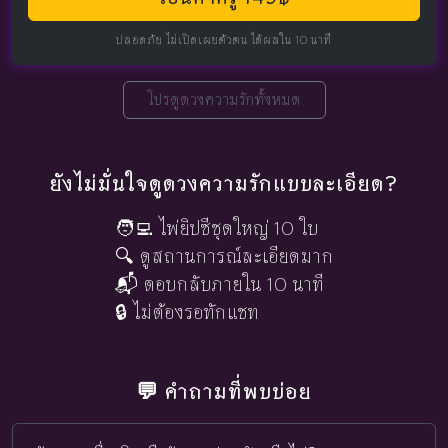
ปลอดภัย ไม่เปิดเผยตัวตน ได้ผลใน 10 นาที
โปรดูดวงความรักทั้งหมด
ยังไม่มั่นใจดูดวงความรักแบบละเอียด?
🧑‍💻 ไพ่ยิปซีชุดใหญ่ 10 ใบ
🔍 ดูสถานการณ์ละเอียดมาก
📬 ตอบกลับภายใน 10 นาที
🔒 ไม่ต้องรอทักแชท
💬 คำถามที่พบบ่อย