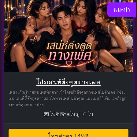
แนะนำ
โปรเสน่ห์ดึงดูดทางเพศ
เหมาะกับผู้ชายทุกเพศที่อยากเข้าใจพลังดึงดูดทางเพศในตัวเอง ไพ่จะ
เผยเสน่ห์ที่ดึงดูดความสนใจทางเพศในตัวคุณ และเผยวิธีเพิ่มแรงดึงดูด
ต่อคนที่คุณหมายปอง
💌 ไพ่ยิปซีชุดใหญ่ 10 ใบ
โอนค่าครู 149฿