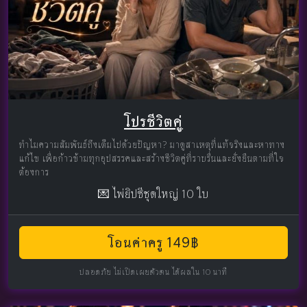
โปรชีวิตคู่
ทำไมความสัมพันธ์ถึงเต็มไปด้วยปัญหา? มาดูสาเหตุที่แท้จริงและหาทาง
แก้ไข เพื่อก้าวข้ามทุกอุปสรรคและสร้างชีวิตคู่ที่ราบรื่นและยั่งยืนตามที่ใจ
ต้องการ
💌 ไพ่ยิปซีชุดใหญ่ 10 ใบ
โอนค่าครู 149฿
ปลอดภัย ไม่เปิดเผยตัวตน ได้ผลใน 10 นาที