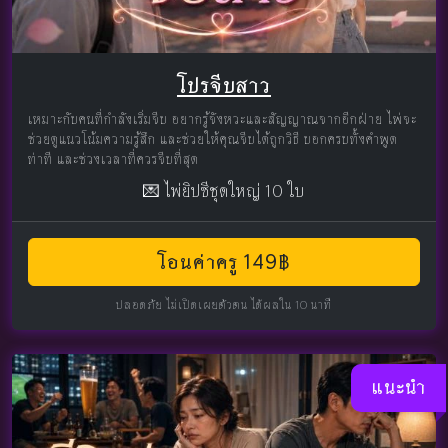
โปรจีบสาว
เหมาะกับคนที่กำลังเริ่มจีบ อยากรู้จังหวะและสัญญาณจากอีกฝ่าย ไพ่จะ
ช่วยดูแนวโน้มความรู้สึก และช่วยให้คุณจีบได้ถูกวิธี บอกครบทั้งคำพูด
ท่าที และช่วงเวลาที่ควรจีบที่สุด
💌 ไพ่ยิปซีชุดใหญ่ 10 ใบ
โอนค่าครู 149฿
ปลอดภัย ไม่เปิดเผยตัวตน ได้ผลใน 10 นาที
แนะนำ