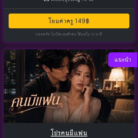
โอนค่าครู 149฿
ปลอดภัย ไม่เปิดเผยตัวตน ได้ผลใน 10 นาที
แนะนำ
โปรคนมีแฟน