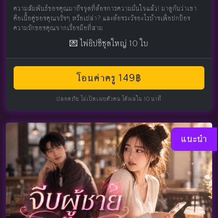
ความสัมพันธ์ของคุณมาถึงจุดที่ต้องการความมั่นใจแล้ว! มาดูกันว่าเขา
คือเนื้อคู่ของคุณจริงๆ หรือเปล่า? และต้องระวังอะไรบ้างเพื่อปกป้อง
ความรักของคุณจากเรื่องมือที่สาม
💌 ไพ่ยิปซีชุดใหญ่ 10 ใบ
โอนค่าครู 149฿
ปลอดภัย ไม่เปิดเผยตัวตน ได้ผลใน 10 นาที
แนะนำ