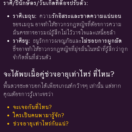
ราศี/ปีนักษัตร/วันเกิดที่ต้องปรับตัว:
ราศีเมถุน:
ความ
รักอิสระและขาดความแน่นอน
ของเมถุน อาจทำให้ชาวกรกฎหญิงที่ต้องการความ
มั่นคงทางอารมณ์รู้สึกไม่ไว้วางใจและเหนื่อยล้า
ราศีธนู:
ธนูรักการผจญภัยและ
ไม่ชอบการผูกมัด
ซึ่งอาจทำให้ชาวกรกฎหญิงที่มุ่งมั่นในหน้าที่รู้สึกว่าถูก
จำกัดพื้นที่ส่วนตัว
จะได้พบเนื้อคู่ช่วงอายุเท่าไหร่ ที่ไหน?
พื้นดวงชะตาบอกได้เพียงเกณฑ์กว้างๆ เท่านั้น แต่หาก
คุณต้องการรู้เจาะจงว่า
จะเจอกันที่ไหน?
ใครเป็นคนพามารู้จัก?
ช่วงอายุเท่าไหร่กันแน่?