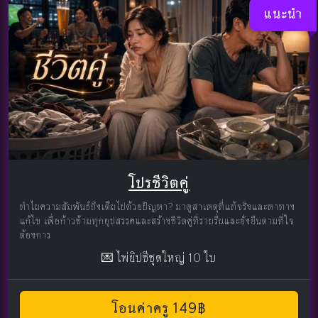
แนะนำ
โปรชีวิตคู่
ทำไมความสัมพันธ์ถึงเต็มไปด้วยปัญหา? มาดูสาเหตุที่แท้จริงและหาทาง
แก้ไข เพื่อก้าวข้ามทุกอุปสรรคและสร้างชีวิตคู่ที่ราบรื่นและยั่งยืนตามที่ใจ
ต้องการ
💌 ไพ่ยิปซีชุดใหญ่ 10 ใบ
โอนค่าครู 149฿