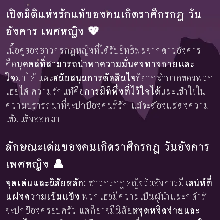
เปิดมิติแห่งรักแท้ของคนเกิดราศีกรกฎ วัน
อังคาร เพศหญิง 💖
เนื้อคู่ของชาวกรกฎหญิงที่ได้รับอิทธิพลจากดาวอังคาร
คือ
บุคคลที่สามารถนำพาความมั่นคงทางกายและ
ใจ
มาให้ และ
สนับสนุนการตัดสินใจ
ที่ยากลำบากของพวก
เธอได้ ความรักแท้คือ
การมีที่พึ่งที่ไว้ใจได้
และเข้าใจใน
ความปรารถนาที่จะปกป้องคนที่รัก แม้จะต้องแสดงความ
เข้มแข็งออกมา
ลักษณะเด่นของคนเกิดราศีกรกฎ วันอังคาร
เพศหญิง 👤
จุดเด่นและนิสัยหลัก:
ชาวกรกฎหญิงวันอังคารมี
เสน่ห์ที่
แฝงความเข้มแข็ง
พวกเธอมีความเป็นผู้นำและกล้าที่
จะปกป้องครอบครัว แต่ก็อาจมีนิสัย
หงุดหงิดง่ายและ