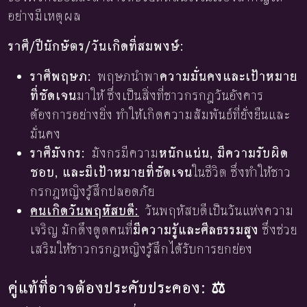
อย่างมีเหตุผล
ราศี/ปีนักษัตร/วันเกิดที่สมพงษ์:
ราศีพฤษภ:
พฤษภนำพา
ความมั่นคงและเป้าหมาย
ที่ชัดเจน
มาให้ ซึ่งเป็นสิ่งที่ชาวกรกฎวันอังคาร
ต้องการอย่างยิ่ง ทำให้เกิดความสัมพันธ์ที่ยั่งยืนและ
มั่นคง
ราศีมังกร:
มังกรมีความ
หนักแน่น, มีความรับผิด
ชอบ, และมีเป้าหมายที่ชัดเจน
ในชีวิต ซึ่งทำให้ชาว
กรกฎหญิงรู้สึกปลอดภัย
คนเกิดวันพฤหัสบดี:
วันพฤหัสบดีเป็นวันแห่งความ
เจริญ มักดึงดูดคนที่
มีความรู้และศีลธรรมสูง
ซึ่งช่วย
เสริมให้ชาวกรกฎหญิงรู้สึกได้รับการยกย่อง
คู่แท้ที่อาจต้องประคับประคอง: ⚖️