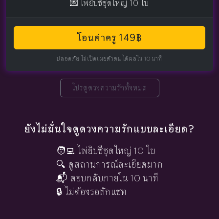
💌 ไพ่ยิปซีชุดใหญ่ 10 ใบ
โอนค่าครู 149฿
ปลอดภัย ไม่เปิดเผยตัวตน ได้ผลใน 10 นาที
โปรดูดวงความรักทั้งหมด
ยังไม่มั่นใจดูดวงความรักแบบละเอียด?
🧑‍💻 ไพ่ยิปซีชุดใหญ่ 10 ใบ
🔍 ดูสถานการณ์ละเอียดมาก
📬 ตอบกลับภายใน 10 นาที
🔒 ไม่ต้องรอทักแชท