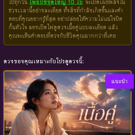
ไปทุกวัน
ไพ่ยิปซีชุดใหญ่ 10 ใบ
จะเปิดเผยพลังใน
ช่วงเวลานี้อย่างละเอียด ทั้งสิ่งที่กำลังเกิดขึ้นและคำ
ตอบที่คุณอยากรู้ที่สุด อย่าปล่อยให้ความไม่แน่ใจปิด
กั้นหัวใจ ลองเปิดไพ่ดูดวงเนื้อคู่แบบละเอียด แล้ว
คุณจะเห็นคำตอบที่ตรงกับชีวิตคุณมากกว่าที่เคย
ดวงของคุณเหมาะกับโปรดูดวงนี้:
แนะนำ