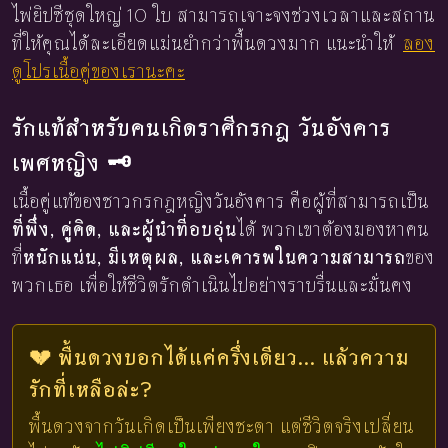
ไพ่ยิปซีชุดใหญ่ 10 ใบ สามารถเจาะจงช่วงเวลาและสถาน
ที่ให้คุณได้ละเอียดแม่นยำกว่าพื้นดวงมาก แนะนำให้
ลอง
ดูโปรเนื้อคู่ของเรานะคะ
รักแท้สำหรับคนเกิดราศีกรกฎ วันอังคาร
เพศหญิง 🗝️
เนื้อคู่แท้ของชาวกรกฎหญิงวันอังคาร คือผู้ที่สามารถเป็น
ที่พึ่ง, คู่คิด, และผู้นำที่อบอุ่น
ได้ พวกเขาต้องมองหาคน
ที่
หนักแน่น, มีเหตุผล, และเคารพในความสามารถ
ของ
พวกเธอ เพื่อให้ชีวิตรักดำเนินไปอย่างราบรื่นและมั่นคง
💔 พื้นดวงบอกได้แค่ครึ่งเดียว... แล้วความ
รักที่เหลือล่ะ?
พื้นดวงจากวันเกิดเป็นเพียงชะตา แต่ชีวิตจริงเปลี่ยน