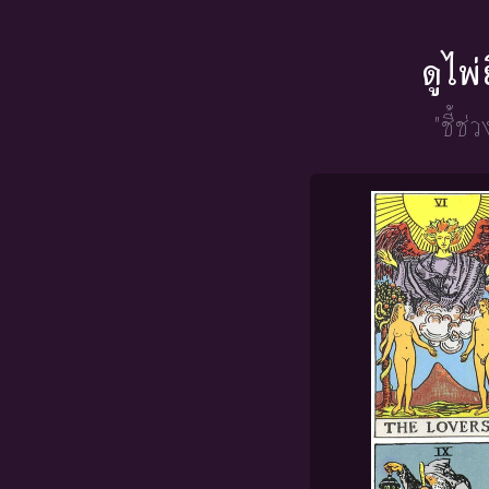
ดูไพ
"ชี้ช่