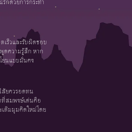
จน์รักด้วยการกระทำ
าคตเร็วและรับผิดชอบ
พูดความรู้สึก หาก
นโยนแบบมั่นคง
อ นิสัยควรอดทน
ดที่สมพงษ์เด่นคือ
ะเติมมุมคิดใหม่โดย