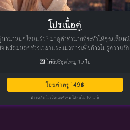
โปรเนื้อคู่
คู่มานานแค่ไหนแล้ว? มาดูคำทำนายที่จะทำให้คุณเห็นห
แท้จริง พร้อมบอกช่วงเวลาและแนวทางเพื่อก้าวไปสู่ความรัก
💌 ไพ่ยิปซีชุดใหญ่ 10 ใบ
โอนค่าครู 149฿
ปลอดภัย ไม่เปิดเผยตัวตน ได้ผลใน 10 นาที