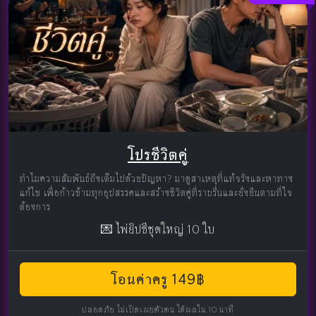
โปรชีวิตคู่
ทำไมความสัมพันธ์ถึงเต็มไปด้วยปัญหา? มาดูสาเหตุที่แท้จริงและหาทาง
แก้ไข เพื่อก้าวข้ามทุกอุปสรรคและสร้างชีวิตคู่ที่ราบรื่นและยั่งยืนตามที่ใจ
ต้องการ
💌 ไพ่ยิปซีชุดใหญ่ 10 ใบ
โอนค่าครู 149฿
ปลอดภัย ไม่เปิดเผยตัวตน ได้ผลใน 10 นาที