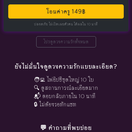
โอนค่าครู 149฿
ปลอดภัย ไม่เปิดเผยตัวตน ได้ผลใน 10 นาที
โปรดูดวงความรักทั้งหมด
ยังไม่มั่นใจดูดวงความรักแบบละเอียด?
🧑‍💻 ไพ่ยิปซีชุดใหญ่ 10 ใบ
🔍 ดูสถานการณ์ละเอียดมาก
📬 ตอบกลับภายใน 10 นาที
🔒 ไม่ต้องรอทักแชท
💬 คำถามที่พบบ่อย