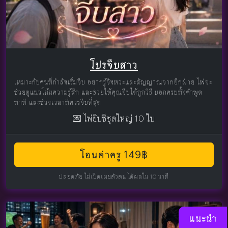
โปรจีบสาว
เหมาะกับคนที่กำลังเริ่มจีบ อยากรู้จังหวะและสัญญาณจากอีกฝ่าย ไพ่จะ
ช่วยดูแนวโน้มความรู้สึก และช่วยให้คุณจีบได้ถูกวิธี บอกครบทั้งคำพูด
ท่าที และช่วงเวลาที่ควรจีบที่สุด
💌 ไพ่ยิปซีชุดใหญ่ 10 ใบ
โอนค่าครู 149฿
ปลอดภัย ไม่เปิดเผยตัวตน ได้ผลใน 10 นาที
แนะนำ