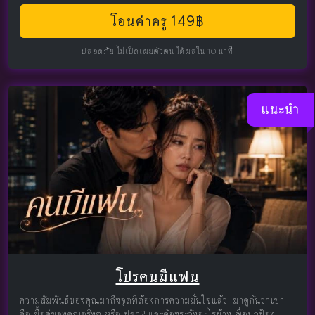
โอนค่าครู 149฿
ปลอดภัย ไม่เปิดเผยตัวตน ได้ผลใน 10 นาที
แนะนำ
โปรคนมีแฟน
ความสัมพันธ์ของคุณมาถึงจุดที่ต้องการความมั่นใจแล้ว! มาดูกันว่าเขา
คือเนื้อคู่ของคุณจริงๆ หรือเปล่า? และต้องระวังอะไรบ้างเพื่อปกป้อง