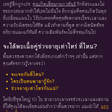
เธอรู้สึกถูกเร่ง
คนเกิดเดือนกุมภาพันธ์
รักอิสระและไม่
ชอบกรอบมากทำให้เธอไม่มั่นใจ อีกกลุ่มคือคนเกิดวันพุธ
ที่เปลี่ยนแผนไว วิธีประคองคือคุยข้อตกลงเรื่องเวลาและ
ความรับผิดชอบให้ชัด แล้วทำตามที่พูด หากผิดนัดต้อง
อธิบายและแก้ทันที ความสัมพันธ์จะไม่ตึงจนเกินไป
จะได้พบเนื้อคู่ช่วงอายุเท่าไหร่ ที่ไหน?
พื้นดวงชะตาบอกได้เพียงเกณฑ์กว้างๆ เท่านั้น แต่หาก
คุณต้องการรู้เจาะจงว่า
จะเจอกันที่ไหน?
ใครเป็นคนพามารู้จัก?
ช่วงอายุเท่าไหร่กันแน่?
ไพ่ยิปซีชุดใหญ่ 10 ใบ สามารถเจาะจงช่วงเวลาและสถาน
ที่ให้คุณได้ละเอียดแม่นยำกว่าพื้นดวงมาก แนะนำให้
ลอง