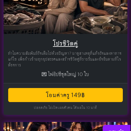
โปรชีวิตคู่
ทำไมความสัมพันธ์ถึงเต็มไปด้วยปัญหา? มาดูสาเหตุที่แท้จริงและหาทาง
แก้ไข เพื่อก้าวข้ามทุกอุปสรรคและสร้างชีวิตคู่ที่ราบรื่นและยั่งยืนตามที่ใจ
ต้องการ
💌 ไพ่ยิปซีชุดใหญ่ 10 ใบ
โอนค่าครู 149฿
ปลอดภัย ไม่เปิดเผยตัวตน ได้ผลใน 10 นาที