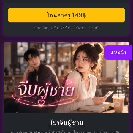
โอนค่าครู 149฿
ปลอดภัย ไม่เปิดเผยตัวตน ได้ผลใน 10 นาที
แนะนำ
โปรจีบผู้ชาย
เหมาะกับทุกเพศที่อยากเข้าถึงหัวใจเขา ไพ่จะช่วยดูแนวโน้มความรู้สึก