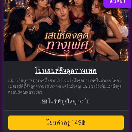
แนะนำ
โปรเสน่ห์ดึงดูดทางเพศ
เหมาะกับผู้ชายทุกเพศที่อยากเข้าใจพลังดึงดูดทางเพศในตัวเอง ไพ่จะ
เผยเสน่ห์ที่ดึงดูดความสนใจทางเพศในตัวคุณ และเผยวิธีเพิ่มแรงดึงดูด
ต่อคนที่คุณหมายปอง
💌 ไพ่ยิปซีชุดใหญ่ 10 ใบ
โอนค่าครู 149฿