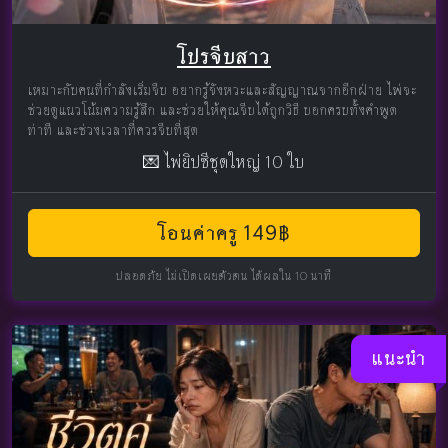
โปรจีบสาว
เหมาะกับคนที่กำลังเริ่มจีบ อยากรู้จังหวะและสัญญาณจากอีกฝ่าย ไพ่จะ
ช่วยดูแนวโน้มความรู้สึก และช่วยให้คุณจีบได้ถูกวิธี บอกครบทั้งคำพูด
ท่าที และช่วงเวลาที่ควรจีบที่สุด
💌 ไพ่ยิปซีชุดใหญ่ 10 ใบ
โอนค่าครู 149฿
ปลอดภัย ไม่เปิดเผยตัวตน ได้ผลใน 10 นาที
แนะนำ