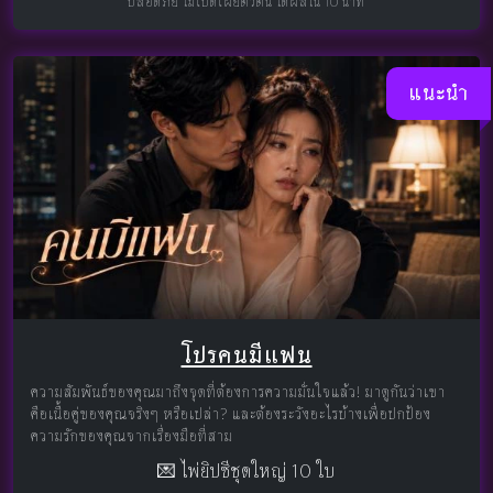
ปลอดภัย ไม่เปิดเผยตัวตน ได้ผลใน 10 นาที
แนะนำ
โปรคนมีแฟน
ความสัมพันธ์ของคุณมาถึงจุดที่ต้องการความมั่นใจแล้ว! มาดูกันว่าเขา
คือเนื้อคู่ของคุณจริงๆ หรือเปล่า? และต้องระวังอะไรบ้างเพื่อปกป้อง
ความรักของคุณจากเรื่องมือที่สาม
💌 ไพ่ยิปซีชุดใหญ่ 10 ใบ