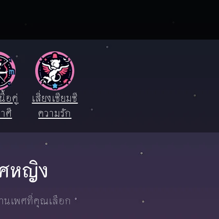
ื้อคู่
เสี่ยงเซียมซี
าศี
ความรัก
เพศหญิง
งานเพศที่คุณเลือก