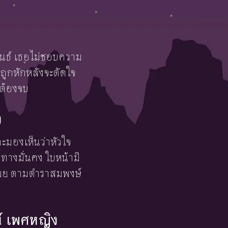
ันธ์ เธอไม่ชอบความ
กถูกหักหลังจะตัดใจ
่ต้องจบ
ง
ละมองเห็นว่าหัวใจ
าทางมั่นคง ใบหน้ามี
ดเผย ตามตำราสมพงษ์
ย์ เพศหญิง