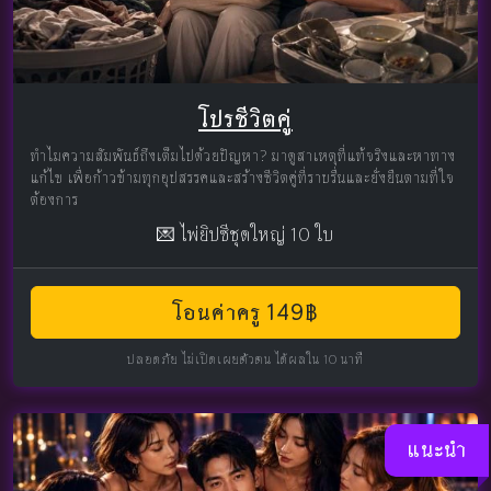
โปรชีวิตคู่
ทำไมความสัมพันธ์ถึงเต็มไปด้วยปัญหา? มาดูสาเหตุที่แท้จริงและหาทาง
แก้ไข เพื่อก้าวข้ามทุกอุปสรรคและสร้างชีวิตคู่ที่ราบรื่นและยั่งยืนตามที่ใจ
ต้องการ
💌 ไพ่ยิปซีชุดใหญ่ 10 ใบ
โอนค่าครู 149฿
ปลอดภัย ไม่เปิดเผยตัวตน ได้ผลใน 10 นาที
แนะนำ