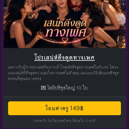
โปรเสน่ห์ดึงดูดทางเพศ
เหมาะกับผู้ชายทุกเพศที่อยากเข้าใจพลังดึงดูดทางเพศในตัวเอง ไพ่จะ
เผยเสน่ห์ที่ดึงดูดความสนใจทางเพศในตัวคุณ และเผยวิธีเพิ่มแรงดึงดูด
ต่อคนที่คุณหมายปอง
💌 ไพ่ยิปซีชุดใหญ่ 10 ใบ
โอนค่าครู 149฿
ปลอดภัย ไม่เปิดเผยตัวตน ได้ผลใน 10 นาที