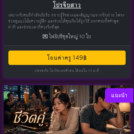
โปรจีบสาว
เหมาะกับคนที่กำลังเริ่มจีบ อยากรู้จังหวะและสัญญาณจากอีกฝ่าย ไพ่จะ
ช่วยดูแนวโน้มความรู้สึก และช่วยให้คุณจีบได้ถูกวิธี บอกครบทั้งคำพูด
ท่าที และช่วงเวลาที่ควรจีบที่สุด
💌 ไพ่ยิปซีชุดใหญ่ 10 ใบ
โอนค่าครู 149฿
ปลอดภัย ไม่เปิดเผยตัวตน ได้ผลใน 10 นาที
แนะนำ